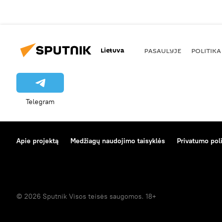
Lietuva
PASAULYJE
POLITIKA
Telegram
Apie projektą
Medžiagų naudojimo taisyklės
Privatumo poli
© 2026 Sputnik Visos teisės saugomos. 18+