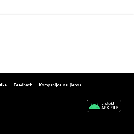
tika
Feedback
Kompanijos naujienos