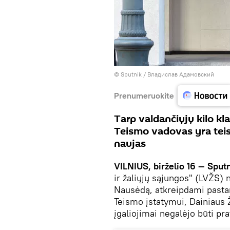
© Sputnik / Владислав Адамовский
Prenumeruokite
Tarp valdančiųjų kilo kl
Teismo vadovas yra teis
naujas
VILNIUS, birželio 16 — Sputn
ir žaliųjų sąjungos" (LVŽS) 
Nausėdą, atkreipdami pastar
Teismo įstatymui, Dainiaus 
įgaliojimai negalėjo būti pr