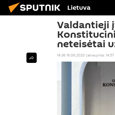
Lietuva
Valdantieji 
Konstitucin
neteisėtai 
14:36 16.06.2020
(atnaujinta:
14:57