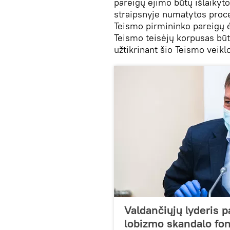
pareigų ėjimo būtų išlaikyt
straipsnyje numatytos proce
Teismo pirmininko pareigų ė
Teismo teisėjų korpusas bū
užtikrinant šio Teismo veik
Valdančiųjų lyderis 
lobizmo skandalo fo