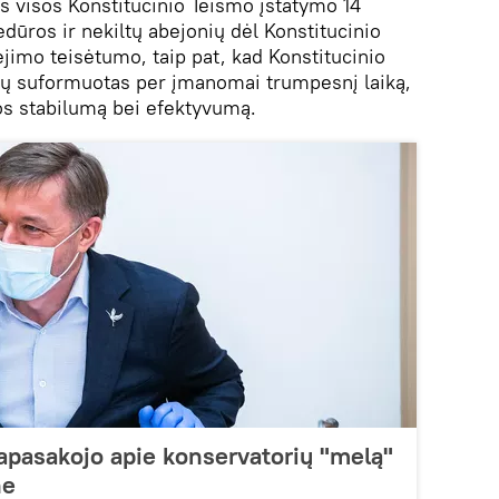
os visos Konstitucinio Teismo įstatymo 14
dūros ir nekiltų abejonių dėl Konstitucinio
jimo teisėtumo, taip pat, kad Konstitucinio
tų suformuotas per įmanomai trumpesnį laiką,
los stabilumą bei efektyvumą.
papasakojo apie konservatorių "melą"
ne