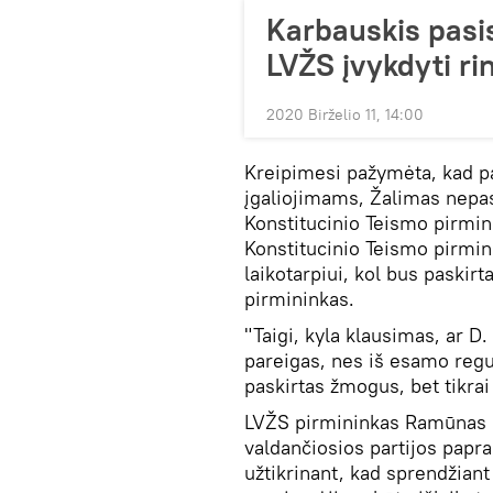
Karbauskis pasis
LVŽS įvykdyti r
2020 Birželio 11, 14:00
Kreipimesi pažymėta, kad p
įgaliojimams, Žalimas nepasky
Konstitucinio Teismo pirmi
Konstitucinio Teismo pirmi
laikotarpiui, kol bus paskir
pirmininkas.
"Taigi, kyla klausimas, ar D
pareigas, nes iš esamo regul
paskirtas žmogus, bet tikrai 
LVŽS pirmininkas Ramūnas K
valdančiosios partijos papra
užtikrinant, kad sprendžiant