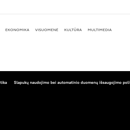
EKONOMIKA
VISUOMENĖ
KULTŪRA
MULTIMEDIA
tika
Slapukų naudojimo bei automatinio duomenų išsaugojimo poli