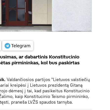
ausimas, ar dabartinis Konstitucinio
ėtas pirmininkas, kol bus paskirtas
ik.
Valdančiosios partijos "Lietuvos valstiečių
nariai kreipėsi į Lietuvos prezidentą Gitaną
ojo dėmesį į tai, kad pasikeitus Konstitucinio
Žalimo, kaip Konstitucinio Teismo pirmininko,
atęsti, praneša LVŽS spaudos tarnyba.