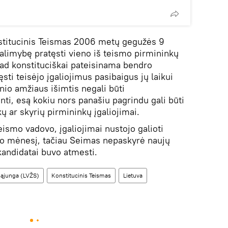
stitucinis Teismas 2006 metų gegužės 9
limybę pratęsti vieno iš teismo pirmininkų
ad konstituciškai pateisinama bendro
sti teisėjo įgaliojimus pasibaigus jų laikui
nio amžiaus išimtis negali būti
nti, esą kokiu nors panašiu pagrindu gali būti
 ar skyrių pirmininkų įgaliojimai.
eismo vadovo, įgaliojimai nustojo galioti
vo mėnesį, tačiau Seimas nepaskyrė naujų
 kandidatai buvo atmesti.
 sąjunga (LVŽS)
Konstitucinis Teismas
Lietuva