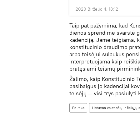
2020 Birželio 4, 13:12
Taip pat pažymima, kad Kon
dienos sprendime svarstė ga
kadenciją. Jame teigiama, k
konstitucinio draudimo pratę
arba teisėjui sulaukus pensi
interpretuojama kaip reiškia
pratęsiami teismų pirmininkų
Žalimo, kaip Konstitucinio T
pasibaigus jo kadencijai ko
teisėjų — visi trys pasiūlyti
Politika
Lietuvos valstiečių ir žaliųjų