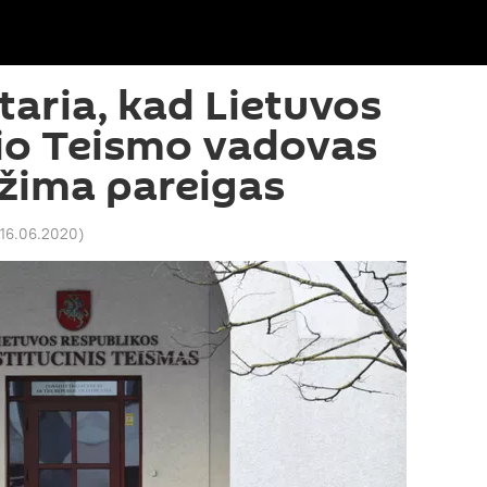
įtaria, kad Lietuvos
io Teismo vadovas
užima pareigas
 16.06.2020
)