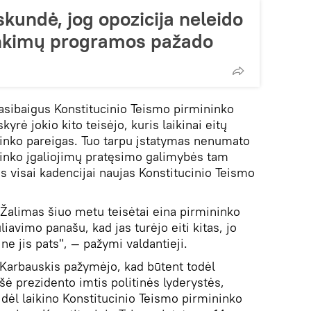
kundė, jog opozicija neleido
inkimų programos pažado
asibaigus Konstitucinio Teismo pirmininko
rė jokio kito teisėjo, kuris laikinai eitų
ninko pareigas. Tuo tarpu įstatymas nenumato
ninko įgaliojimų pratęsimo galimybės tam
tas visai kadencijai naujas Konstitucinio Teismo
. Žalimas šiuo metu teisėtai eina pirmininko
iavimo panašu, kad jas turėjo eiti kitas, jo
ne jis pats", — pažymi valdantieji.
arbauskis pažymėjo, kad būtent todėl
šė prezidento imtis politinės lyderystės,
 dėl laikino Konstitucinio Teismo pirmininko