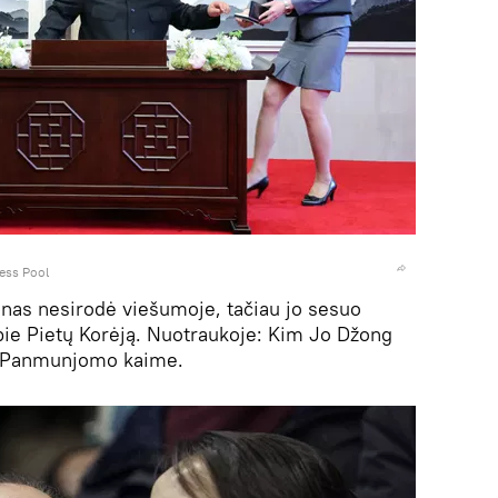
ess Pool
nas nesirodė viešumoje, tačiau jo sesuo
 apie Pietų Korėją. Nuotraukoje: Kim Jo Džong
ą Panmunjomo kaime.