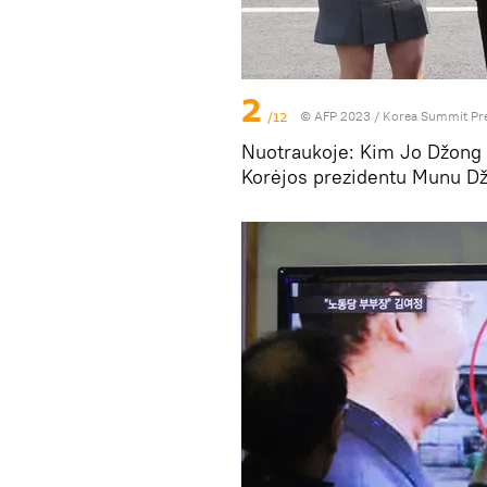
2
/12
© AFP 2023 / Korea Summit Pr
Nuotraukoje: Kim Jo Džong s
Korėjos prezidentu Munu Dž