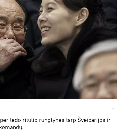
r ledo ritulio rungtynes ​​tarp Šveicarijos ir
 komandų.