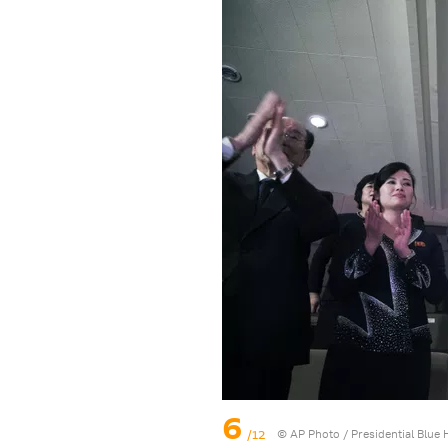
6
/12
© AP Photo / Presidential Blue