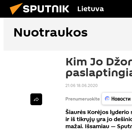
Lietuva
Nuotraukos
Kim Jo Džong
paslaptingi
21:06 18.06.2020
Prenumeruokite
Šiaurės Korėjos lyderio 
ir iš tikrųjų yra jo dešin
mažai. Išsamiau — Sput