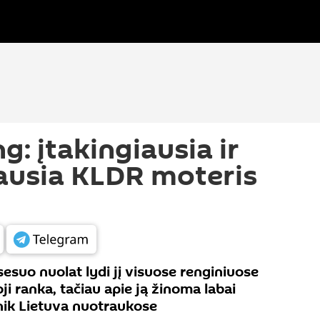
: įtakingiausia ir
ausia KLDR moteris
sesuo nuolat lydi jį visuose renginiuose
ioji ranka, tačiau apie ją žinoma labai
nik Lietuva nuotraukose