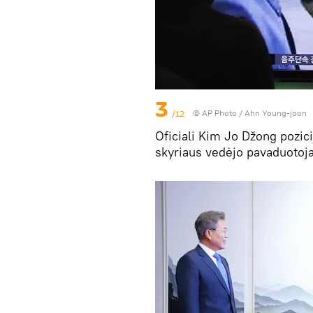
3
/12
© AP Photo / Ahn Young-joon
Oficiali Kim Jo Džong pozic
skyriaus vedėjo pavaduotoja