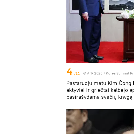
4
/12
© AFP 2023 / Korea Summit Pr
Pastaruoju metu Kim Čong I
aktyviai ir griežtai kalbėjo
pasirašydama svečių knyg