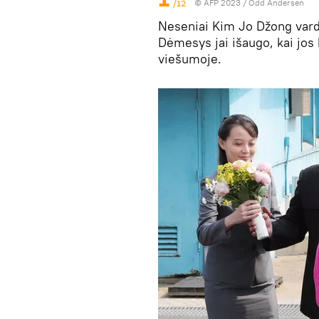
/12
© AFP 2023 / Odd Andersen
Neseniai Kim Jo Džong varda
Dėmesys jai išaugo, kai jos 
viešumoje.