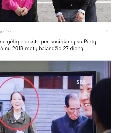
ess Pool
u gėlių puokšte per susitikimą su Pietų
ėinu 2018 metų balandžio 27 dieną.