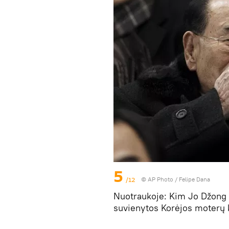
5
/12
© AP Photo / Felipe Dana
Nuotraukoje: Kim Jo Džong pe
suvienytos Korėjos moterų