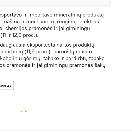
ksportavo ir importavo mineralinių produktų
.), mašinų ir mechaninių įrenginių, elektros
 bei chemijos pramonės ir jai giminingų
1 ir 12,2 proc.).
ų daugiausia eksportuota naftos produktų
ės dirbinių (11,9 proc.), paruoštų maisto
lkoholinių gėrimų, tabako ir perdirbtų tabako
ijos pramonės ir jai giminingų pramonės šakų
sportas