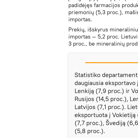
padidėjęs farmacijos produk
priemonių (5,3 proc.), mašin
importas.
Prekių, išskyrus mineralini
importas — 5,2 proc. Lietuv
3 proc., be mineralinių prod
Statistiko departamen
daugiausia eksportavo į 
Lenkiją (7,9 proc.) ir V
Rusijos (14,5 proc.), Len
Latvijos (7,1 proc.). Li
eksportuota į Vokietiją 
(7,7 proc.), Švediją (6,
(5,8 proc.).