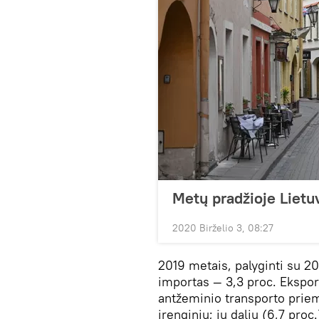
Metų pradžioje Lietu
2020 Birželio 3, 08:27
2019 metais, palyginti su 20
importas — 3,3 proc. Ekspor
antžeminio transporto priem
įrenginių; jų dalių (6,7 pro