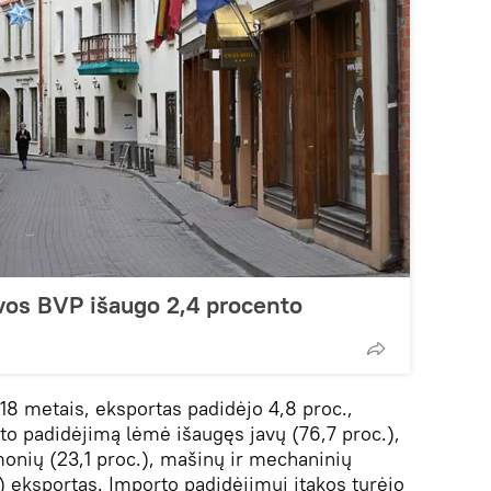
vos BVP išaugo 2,4 procento
18 metais, eksportas padidėjo 4,8 proc.,
to padidėjimą lėmė išaugęs javų (76,7 proc.),
onių (23,1 proc.), mašinų ir mechaninių
c.) eksportas. Importo padidėjimui įtakos turėjo