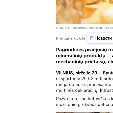
© Sputnik / Владимир Астапкович
/
Perei
Prenumeruokite
Pagrindinės praėjusių m
mineralinių produktų — a
mechaninių prietaisų, el
VILNIUS, birželio 20 — Sput
eksportuota 29,62 milijardo
milijardo eurų, praneša Sta
muitinės deklaracijų, Intra
Pažymima, kad lietuviškos k
o užsienio prekybos deficit