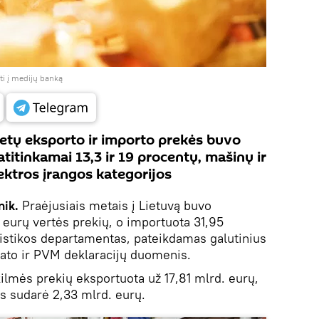
ti į medijų banką
etų eksporto ir importo prekės buvo
titinkamai 13,3 ir 19 procentų, mašinų ir
ektros įrangos kategorijos
nik.
Praėjusiais metais į Lietuvą buvo
 eurų vertės prekių, o importuota 31,95
tistikos departamentas, pateikdamas galutinius
stato ir PVM deklaracijų duomenis.
ilmės prekių eksportuota už 17,81 mlrd. eurų,
as sudarė 2,33 mlrd. eurų.