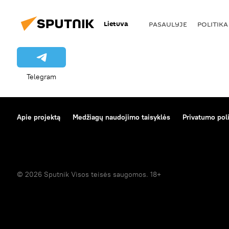
Lietuva
PASAULYJE
POLITIKA
Telegram
Apie projektą
Medžiagų naudojimo taisyklės
Privatumo poli
© 2026 Sputnik Visos teisės saugomos. 18+