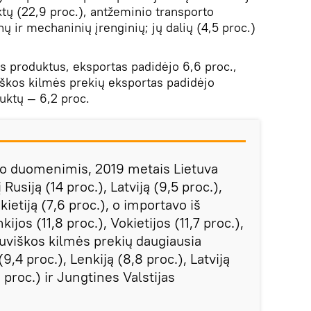
tų (22,9 proc.), antžeminio transporto
ų ir mechaninių įrenginių; jų dalių (4,5 proc.)
us produktus, eksportas padidėjo 6,6 proc.,
iškos kilmės prekių eksportas padidėjo
uktų — 6,2 proc.
to duomenimis, 2019 metais Lietuva
Rusiją (14 proc.), Latviją (9,5 proc.),
okietiją (7,6 proc.), o importavo iš
kijos (11,8 proc.), Vokietijos (11,7 proc.),
etuviškos kilmės prekių daugiausia
(9,4 proc.), Lenkiją (8,8 proc.), Latviją
6 proc.) ir Jungtines Valstijas