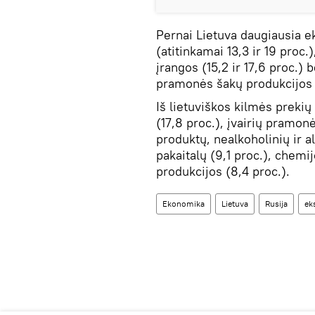
Pernai Lietuva daugiausia e
(atitinkamai 13,3 ir 19 proc
įrangos (15,2 ir 17,6 proc.)
pramonės šakų produkcijos (1
Iš lietuviškos kilmės preki
(17,8 proc.), įvairių pramon
produktų, nealkoholinių ir a
pakaitalų (9,1 proc.), chem
produkcijos (8,4 proc.).
Ekonomika
Lietuva
Rusija
ek