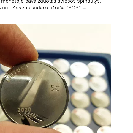
 monetoje pavaizduotas šviesos spindulys,
 kurio šešėlis sudaro užrašą "SOS" —
.