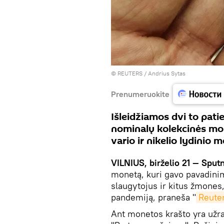
©
REUTERS
/ Andrius Sytas
Prenumeruokite
Išleidžiamos dvi to patie
nominalų kolekcinės mon
vario ir nikelio lydinio 
VILNIUS, birželio 21 — Sputn
monetą, kuri gavo pavadini
slaugytojus ir kitus žmones,
pandemiją, praneša "
Reute
Ant monetos krašto yra užraš