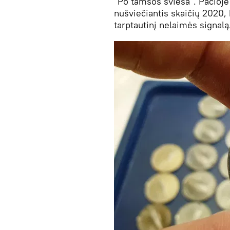
"Po tamsos šviesa". Pačioje
nušviečiantis skaičių 2020,
tarptautinį nelaimės signalą