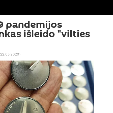
9 pandemijos
kas išleido "vilties
 22.06.2020
)