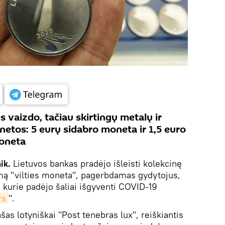
s vaizdo, tačiau skirtingų metalų ir
etos: 5 eurų sidabro moneta ir 1,5 euro
moneta
ik.
Lietuvos bankas pradėjo išleisti kolekcinę
mą "vilties moneta", pagerbdamas gydytojus,
 kurie padėjo šaliai išgyventi COVID-19
rs
".
as lotyniškai "Post tenebras lux", reiškiantis