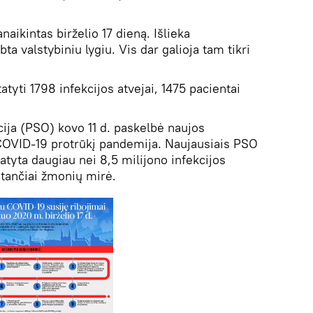
aikintas birželio 17 dieną. Išlieka
ta valstybiniu lygiu. Vis dar galioja tam tikri
tyti 1798 infekcijos atvejai, 1475 pacientai
cija (PSO) kovo 11 d. paskelbė naujos
 COVID-19 protrūkį pandemija. Naujausiais PSO
tyta daugiau nei 8,5 milijono infekcijos
stančiai žmonių mirė.