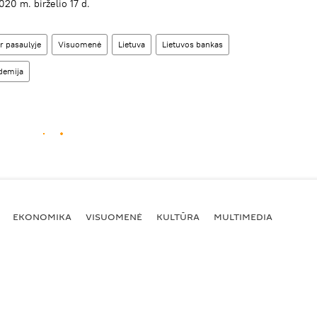
20 m. birželio 17 d.
r pasaulyje
Visuomenė
Lietuva
Lietuvos bankas
demija
EKONOMIKA
VISUOMENĖ
KULTŪRA
MULTIMEDIA