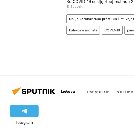
Su COVID-19 susiję ribojimai nuo 20
© Sputnik
Naujo koronaviruso protrūkis Lietuvoje i
kolekcinė moneta
COVID-19
pan
Lietuva
PASAULYJE
POLITIKA
Telegram