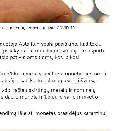
Vilties moneta, primenanti apie COVID-19
uotoja Asta Kuniyoshi paaiškino, kad tokiu
o pasakyti ačiū medikams, viešojo transporto
aip pat visiems tiems, kas laikėsi
iu būdu moneta yra vilties moneta, nes net ir
 tikėjo, kad kartu galima pasiekti šviesą.
aizdo, tačiau skirtingų metalų ir nominalų
idabro moneta ir 1,5 euro vario ir nikelio
ndimą išleisti monetas prasidėjus karantinui