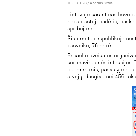
©
REUTERS
/ Andrius Sytas
Lietuvoje karantinas buvo pan
nepaprastoji padėtis, paskelb
apribojimai.
Šiuo metu respublikoje nusta
pasveiko, 76 mirė.
Pasaulio sveikatos organiza
koronavirusinės infekcijos
duomenimis, pasaulyje nusta
atvejų, daugiau nei 456 tūk