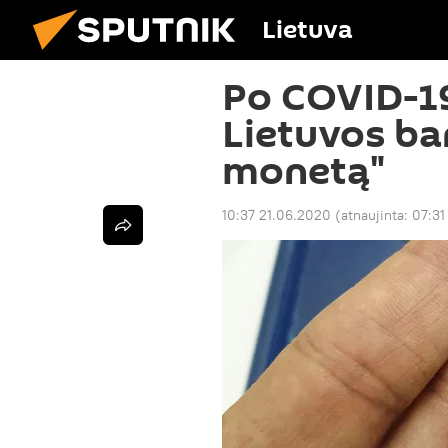
Lietuva
Po COVID-1
Lietuvos ban
monetą"
10:37 21.06.2020
(atnaujinta:
07:31