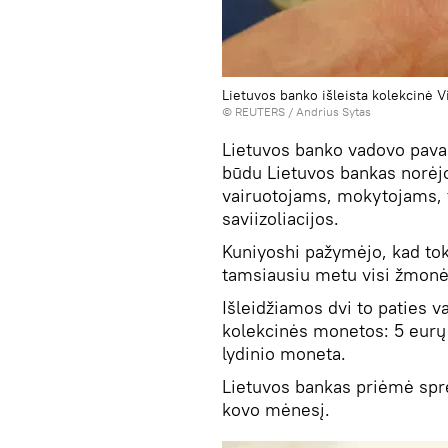
Lietuvos banko išleista kolekcinė 
©
REUTERS
/ Andrius Sytas
Lietuvos banko vadovo pavad
būdu Lietuvos bankas norėj
vairuotojams, mokytojams, t
saviizoliacijos.
Kuniyoshi pažymėjo, kad tok
tamsiausiu metu visi žmonės
Išleidžiamos dvi to paties v
kolekcinės monetos: 5 eurų s
lydinio moneta.
Lietuvos bankas priėmė spre
kovo mėnesį.