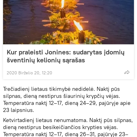
Kur praleisti Jonines: sudarytas įdomių
šventinių kelionių sąrašas
2020 Birželio 20, 12:20
Trečiadienį lietaus tikimybė nedidelė. Naktį pūs
silpnas, dieną nestiprus šiaurinių krypčių vėjas.
Temperatūra naktį 12–17, dieną 24–29, pajūryje apie
23 laipsnius.
Ketvirtadienį lietaus nenumatoma. Naktį pūs silpnas,
dieną nestiprus besikeičiančios krypties vėjas.
Temperatūra naktį 12–17, dieną 26–31, pajūryje 23–