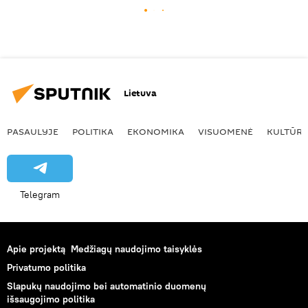
Lietuva
PASAULYJE
POLITIKA
EKONOMIKA
VISUOMENĖ
KULTŪR
Telegram
Apie projektą
Medžiagų naudojimo taisyklės
Privatumo politika
Slapukų naudojimo bei automatinio duomenų
išsaugojimo politika