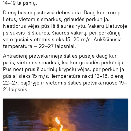
14–19 laipsnių.
Dieną bus nepastoviai debesuota. Daug kur trumpi
lietūs, vietomis smarkūs, griaudės perkūnija.
Nestiprus vėjas pūs iš šiaurės rytų, Vakarų Lietuvoje
jis suksis iš šiaurės, šiaurės vakarų, per perkūniją
vėjo gūsiai vietomis sieks 15–20 m/s. Aukščiausia
temperatūra — 22–27 laipsniai.
Antradienį pietvakarinėje šalies pusėje daug kur
palis, vietomis smarkiai, kai kur griaudės perkūnija.
Pūs nestiprus šiaurinių krypčių vėjas, per perkūniją
gūsiai sieks 15 m/s. Temperatūra naktį 13–18, dieną
22–27, pajūryje ir vietomis šalies pietvakariuose 19–
21 laipsnis.