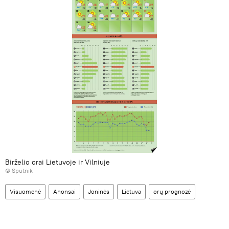
Birželio orai Lietuvoje ir Vilniuje
© Sputnik
Visuomenė
Anonsai
Joninės
Lietuva
orų prognozė