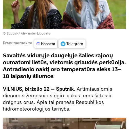
© Sputnik/ Alexander Lipovets
Prenumeruokite
Savaitės viduryje daugelyje šalies rajonų
numatomi lietūs, vietomis griaudės perkūnija.
Antradienio naktį oro temperatūra sieks 13–
18 laipsnių šilumos
VILNIUS, birželio 22 — Sputnik.
Artimiausiomis
dienomis žemesnio slėgio laukas lems šiltus ir
drėgnus orus. Apie tai praneša Respublikos
hidrometeorologijos tarnyba.