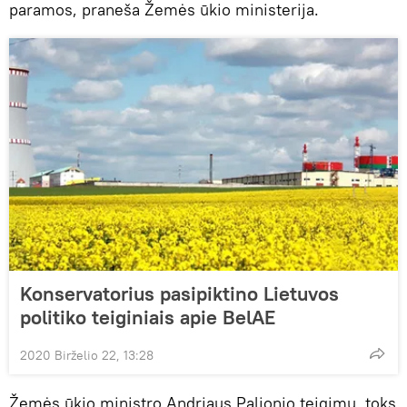
paramos, praneša Žemės ūkio ministerija.
Konservatorius pasipiktino Lietuvos
politiko teiginiais apie BelAE
2020 Birželio 22, 13:28
Žemės ūkio ministro Andriaus Palionio teigimu, toks