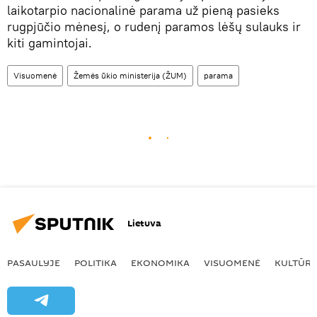
laikotarpio nacionalinė parama už pieną pasieks
rugpjūčio mėnesį, o rudenį paramos lėšų sulauks ir
kiti gamintojai.
Visuomenė
Žemės ūkio ministerija (ŽUM)
parama
Lietuva
PASAULYJE
POLITIKA
EKONOMIKA
VISUOMENĖ
KULTŪR