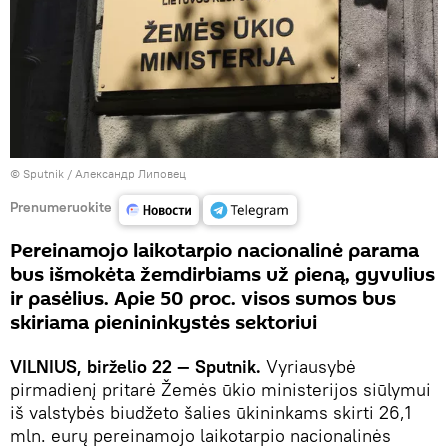
© Sputnik / Александр Липовец
Prenumeruokite
Pereinamojo laikotarpio nacionalinė parama
bus išmokėta žemdirbiams už pieną, gyvulius
ir pasėlius. Apie 50 proc. visos sumos bus
skiriama pienininkystės sektoriui
VILNIUS, birželio 22 — Sputnik.
Vyriausybė
pirmadienį pritarė Žemės ūkio ministerijos siūlymui
iš valstybės biudžeto šalies ūkininkams skirti 26,1
mln. eurų pereinamojo laikotarpio nacionalinės