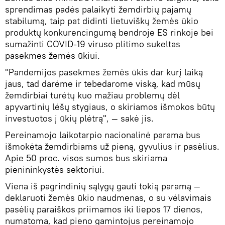
sprendimas padės palaikyti žemdirbių pajamų
stabilumą, taip pat didinti lietuviškų žemės ūkio
produktų konkurencingumą bendroje ES rinkoje bei
sumažinti COVID-19 viruso plitimo sukeltas
pasekmes žemės ūkiui.
"Pandemijos pasekmes žemės ūkis dar kurį laiką
jaus, tad darėme ir tebedarome viską, kad mūsų
žemdirbiai turėtų kuo mažiau problemų dėl
apyvartinių lėšų stygiaus, o skiriamos išmokos būtų
investuotos į ūkių plėtrą", — sakė jis.
Pereinamojo laikotarpio nacionalinė parama bus
išmokėta žemdirbiams už pieną, gyvulius ir pasėlius.
Apie 50 proc. visos sumos bus skiriama
pienininkystės sektoriui.
Viena iš pagrindinių sąlygų gauti tokią paramą —
deklaruoti žemės ūkio naudmenas, o su vėlavimais
pasėlių paraiškos priimamos iki liepos 17 dienos,
numatoma, kad pieno gamintojus pereinamojo