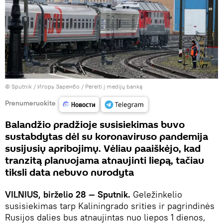
© Sputnik / Игорь Зарембо
/
Pereiti į medijų banką
Prenumeruokite
Balandžio pradžioje susisiekimas buvo
sustabdytas dėl su koronaviruso pandemija
susijusių apribojimų. Vėliau paaiškėjo, kad
tranzitą planuojama atnaujinti liepą, tačiau
tiksli data nebuvo nurodyta
VILNIUS, birželio 28 — Sputnik.
Geležinkelio
susisiekimas tarp Kaliningrado srities ir pagrindinės
Rusijos dalies bus atnaujintas nuo liepos 1 dienos,