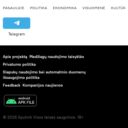
PASAULYJE
POLITIKA
EKONOMIKA
VISUOMENĖ
KULTŪR
Telegram
Apie projektą
Medžiagų naudojimo taisyklės
Privatumo politika
Slapukų naudojimo bei automatinio duomenų
išsaugojimo politika
Feedback
Kompanijos naujienos
© 2026 Sputnik Visos teisės saugomos. 18+