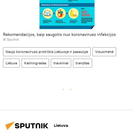
Rekomendacijos, kaip saugotis nuo koronaviruso infekcijos
© Sputnik
Naujo koronaviruso protrūkis Lietuvoje ir pasaulyje
Visuomenė
Lietuva
Kaliningradas
traukiniai
tranzitas
Lietuva