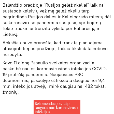
Balandžio pradžioje "Rusijos geležinkeliai" laikinai
sustabdė keleivių vežimą geležinkeliu tarp
pagrindinės Rusijos dalies ir Kaliningrado miestų dėl
su koronaviruso pandemija susijusių apribojimų.
Tokie traukiniai tranzitu vyksta per Baltarusiją ir
Lietuvą.
Anksčiau buvo pranešta, kad tranzitą planuojama
atnaujinti liepos pradžioje, tačiau tiksli data nebuvo
nurodyta.
Kovo 11 dieną Pasaulio sveikatos organizacija
paskelbė naujos koronavirusinės infekcijos COVID-
19 protrūkį pandemija. Naujausiais PSO
duomenimis, pasaulyje užfiksuota daugiau nei 9,4
mln. infekcijos atvejų, mirė daugiau nei 482 tūkst.
žmonių.