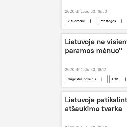
2020 Birželio 30, 18:30
Visuomenė
atostogos
Naujo koronaviruso protrūkis Lietuvoje
Lietuvoje ne visie
paramos mėnuo"
2020 Birželio 30, 18:12
Nugirstas pokalbis
LGBT
Lietuvoje patikslin
atšaukimo tvarka