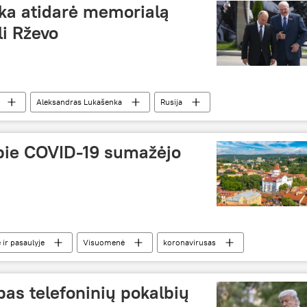
nka atidarė memorialą
li Rževo
Aleksandras Lukašenka
Rusija
las
pie COVID-19 sumažėjo
 ir pasaulyje
Visuomenė
koronavirusas
pas telefoninių pokalbių