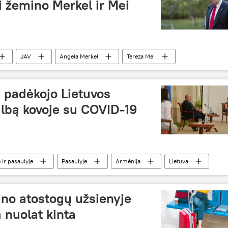
i žemino Merkel ir Mei
JAV
Angela Merkel
Tereza Mei
 padėkojo Lietuvos
bą kovoje su COVID-19
 ir pasaulyje
Pasaulyje
Armėnija
Lietuva
tino atostogų užsienyje
 nuolat kinta