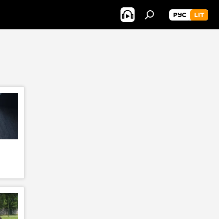
РУС
LIT