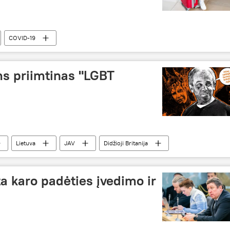
COVID-19
 ir pasaulyje
ms priimtinas "LGBT
Lietuva
JAV
Didžioji Britanija
ta karo padėties įvedimo ir