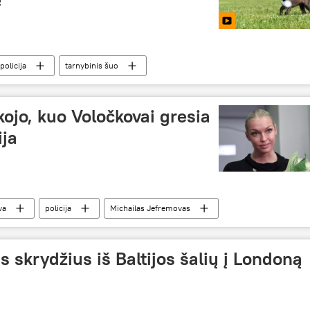
policija
tarnybinis šuo
jo, kuo Voločkovai gresia
ija
va
policija
Michailas Jefremovas
ns skrydžius iš Baltijos šalių į Londoną