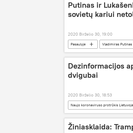
Putinas ir Lukaše
sovietų kariui neto
2020 Birželio 30, 19:00
Pasaulyje
Vladimiras Putinas
Didysis Tėvynės karas
pamink
Dezinformacijos a
dvigubai
2020 Birželio 30, 18:53
Naujo koronaviruso protrūkis Lietuvoje
dezinformacija
Žiniasklaida: Tram