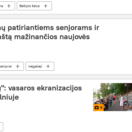
na
Baltijos šalys
ų patiriantiems senjorams ir
aštą mažinančios naujovės
senjorai
neįgalieji
ų": vasaros ekranizacijos
lniuje
9