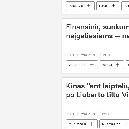
Pasaulyje
kuras
kai
Finansinių sunkum
neįgaliesiems — n
2020 Birželio 30, 20:00
Visuomenė
vaistai
Sveikatos apsaugos ministerija (SAM)
Kinas "ant laipteli
po Liubarto tiltu Vi
2020 Birželio 30, 19:50
Multimedia
Nuotraukos