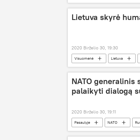
Lietuva skyrė huma
2020 Birželio 30, 19:30
Visuomenė
Lietuva
NATO generalinis s
palaikyti dialogą s
2020 Birželio 30, 19:11
Pasaulyje
NATO
Rus