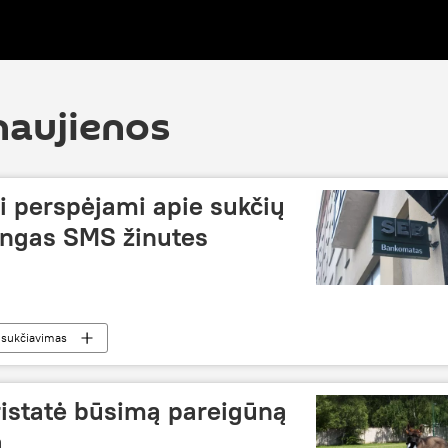
naujienos
i perspėjami apie sukčių
ingas SMS žinutes
sukčiavimas
pristatė būsimą pareigūną
ą