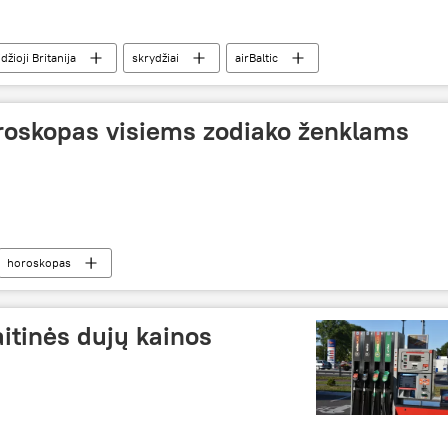
džioji Britanija
skrydžiai
airBaltic
oroskopas visiems zodiako ženklams
horoskopas
aitinės dujų kainos