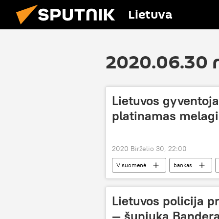
Lietuva
2020.06.30 
Lietuvos gyventoja
platinamas melag
2020 Birželio 30, 22:00
Visuomenė
bankas
Lietuvos policija 
— šuniuką Bander