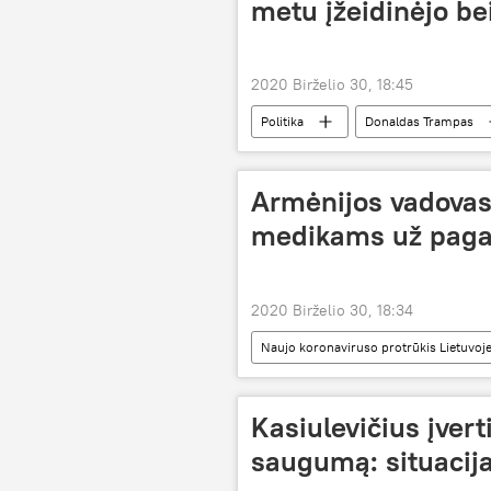
metu įžeidinėjo be
2020 Birželio 30, 18:45
Politika
Donaldas Trampas
Armėnijos vadovas
medikams už pagal
2020 Birželio 30, 18:34
Naujo koronaviruso protrūkis Lietuvoje
koronavirusas
Kasiulevičius įver
saugumą: situacija