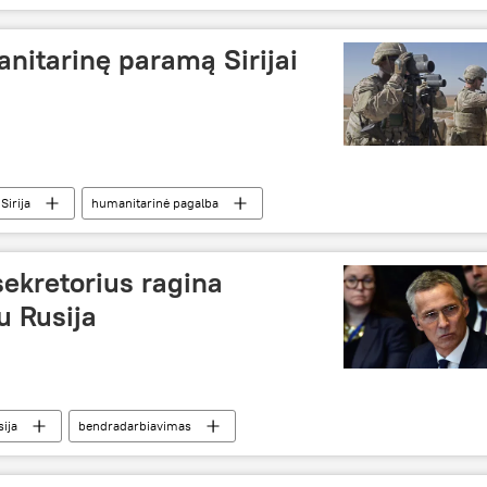
nitarinę paramą Sirijai
Sirija
humanitarinė pagalba
ekretorius ragina
u Rusija
ija
bendradarbiavimas