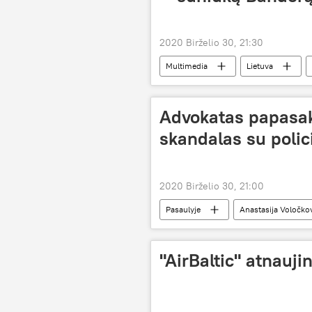
2020 Birželio 30, 21:30
Multimedia
Lietuva
Advokatas papasako
skandalas su polic
2020 Birželio 30, 21:00
Pasaulyje
Anastasija Voločko
"AirBaltic" atnauji