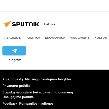
Lietuva
PASAULYJE
POLITIKA
EKONOMIKA
VISUOMENĖ
KULTŪR
Telegram
Apie projektą
Medžiagų naudojimo taisyklės
Privatumo politika
Slapukų naudojimo bei automatinio duomenų
išsaugojimo politika
Feedback
Kompanijos naujienos