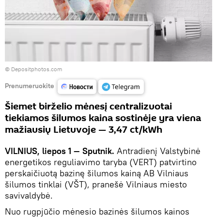
© Depositphotos.com
Prenumeruokite
Šiemet birželio mėnesį centralizuotai
tiekiamos šilumos kaina sostinėje yra viena
mažiausių Lietuvoje — 3,47 ct/kWh
VILNIUS, liepos 1 — Sputnik.
Antradienį Valstybinė
energetikos reguliavimo taryba (VERT) patvirtino
perskaičiuotą bazinę šilumos kainą AB Vilniaus
šilumos tinklai (VŠT), pranešė Vilniaus miesto
savivaldybė.
Nuo rugpjūčio mėnesio bazinės šilumos kainos