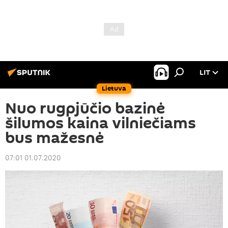
LIT
Lietuva
Nuo rugpjūčio bazinė
šilumos kaina vilniečiams
bus mažesnė
07:01 01.07.2020