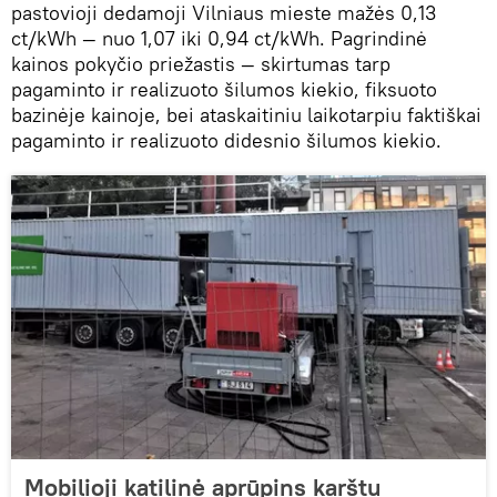
pastovioji dedamoji Vilniaus mieste mažės 0,13
ct/kWh — nuo 1,07 iki 0,94 ct/kWh. Pagrindinė
kainos pokyčio priežastis — skirtumas tarp
pagaminto ir realizuoto šilumos kiekio, fiksuoto
bazinėje kainoje, bei ataskaitiniu laikotarpiu faktiškai
pagaminto ir realizuoto didesnio šilumos kiekio.
Mobilioji katilinė aprūpins karštu