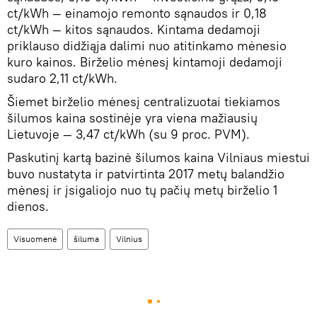
ct/kWh — einamojo remonto sąnaudos ir 0,18
ct/kWh — kitos sąnaudos. Kintama dedamoji
priklauso didžiąja dalimi nuo atitinkamo mėnesio
kuro kainos. Birželio mėnesį kintamoji dedamoji
sudaro 2,11 ct/kWh.
Šiemet birželio mėnesį centralizuotai tiekiamos
šilumos kaina sostinėje yra viena mažiausių
Lietuvoje — 3,47 ct/kWh (su 9 proc. PVM).
Paskutinį kartą bazinė šilumos kaina Vilniaus miestui
buvo nustatyta ir patvirtinta 2017 metų balandžio
mėnesį ir įsigaliojo nuo tų pačių metų birželio 1
dienos.
Visuomenė
šiluma
Vilnius