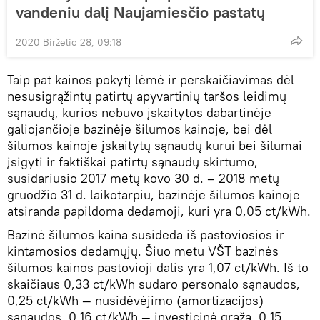
vandeniu dalį Naujamiesčio pastatų
2020 Birželio 28, 09:18
Taip pat kainos pokytį lėmė ir perskaičiavimas dėl
nesusigrąžintų patirtų apyvartinių taršos leidimų
sąnaudų, kurios nebuvo įskaitytos dabartinėje
galiojančioje bazinėje šilumos kainoje, bei dėl
šilumos kainoje įskaitytų sąnaudų kurui bei šilumai
įsigyti ir faktiškai patirtų sąnaudų skirtumo,
susidariusio 2017 metų kovo 30 d. – 2018 metų
gruodžio 31 d. laikotarpiu, bazinėje šilumos kainoje
atsiranda papildoma dedamoji, kuri yra 0,05 ct/kWh.
Bazinė šilumos kaina susideda iš pastoviosios ir
kintamosios dedamųjų. Šiuo metu VŠT bazinės
šilumos kainos pastovioji dalis yra 1,07 ct/kWh. Iš to
skaičiaus 0,33 ct/kWh sudaro personalo sąnaudos,
0,25 ct/kWh — nusidėvėjimo (amortizacijos)
sąnaudos, 0,16 ct/kWh — investicinė grąža, 0,15