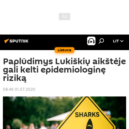
LIT
Lietuva
Paplūdimys Lukiškių aikštėje
gali kelti epidemiologinę
riziką
08:46 01.07.2020