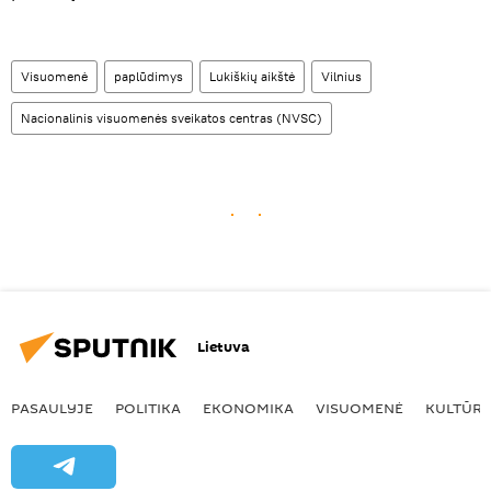
Visuomenė
paplūdimys
Lukiškių aikštė
Vilnius
Nacionalinis visuomenės sveikatos centras (NVSC)
Lietuva
PASAULYJE
POLITIKA
EKONOMIKA
VISUOMENĖ
KULTŪR