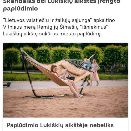
Skandalas dėl Lukiškių aikštės įrengto
paplūdimio
"Lietuvos valstiečių ir žaliųjų sąjunga" apkaltino
Vilniaus merą Remigijų Šimašių "išniekinus"
Lukiškių aikštę sukūrus miesto paplūdimį.
Paplūdimio Lukiškių aikštėje nebeliks