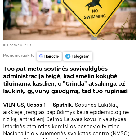
© Photo :
Vilnius
Prenumeruokite
Tuo pat metu sostinės savivaldybės
administracija teigė, kad smėlio kokybė
tikrinama kasdien, o "Grinda" atsakinga už
laukinių gyvūnų gaudymą, tad tuo rūpinasi
VILNIUS, liepos 1 — Sputnik.
Sostinės Lukiškių
aikštėje įrengtas paplūdimys kelia epidemiologinę
riziką, antradienį Seimo Laisvės kovų ir valstybės
istorinės atminties komisijos posėdyje tvirtino
Nacionalinio visuomenės sveikatos centro (NVSC)