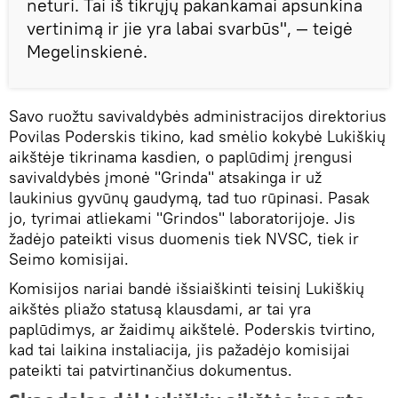
neturi. Tai iš tikrųjų pakankamai apsunkina
vertinimą ir jie yra labai svarbūs", — teigė
Megelinskienė.
Savo ruožtu savivaldybės administracijos direktorius
Povilas Poderskis tikino, kad smėlio kokybė Lukiškių
aikštėje tikrinama kasdien, o paplūdimį įrengusi
savivaldybės įmonė "Grinda" atsakinga ir už
laukinius gyvūnų gaudymą, tad tuo rūpinasi. Pasak
jo, tyrimai atliekami "Grindos" laboratorijoje. Jis
žadėjo pateikti visus duomenis tiek NVSC, tiek ir
Seimo komisijai.
Komisijos nariai bandė išsiaiškinti teisinį Lukiškių
aikštės pliažo statusą klausdami, ar tai yra
paplūdimys, ar žaidimų aikštelė. Poderskis tvirtino,
kad tai laikina instaliacija, jis pažadėjo komisijai
pateikti tai patvirtinančius dokumentus.