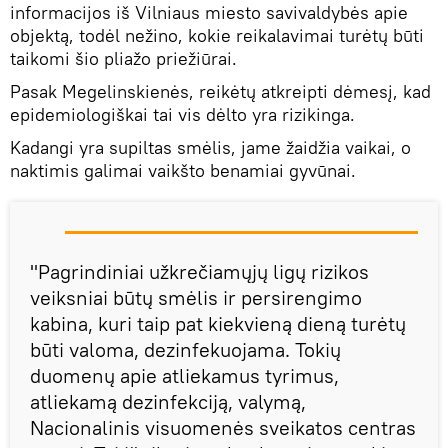
informacijos iš Vilniaus miesto savivaldybės apie
objektą, todėl nežino, kokie reikalavimai turėtų būti
taikomi šio pliažo priežiūrai.
Pasak Megelinskienės, reikėtų atkreipti dėmesį, kad
epidemiologiškai tai vis dėlto yra rizikinga.
Kadangi yra supiltas smėlis, jame žaidžia vaikai, o
naktimis galimai vaikšto benamiai gyvūnai.
"Pagrindiniai užkrečiamųjų ligų rizikos
veiksniai būtų smėlis ir persirengimo
kabina, kuri taip pat kiekvieną dieną turėtų
būti valoma, dezinfekuojama. Tokių
duomenų apie atliekamus tyrimus,
atliekamą dezinfekciją, valymą,
Nacionalinis visuomenės sveikatos centras