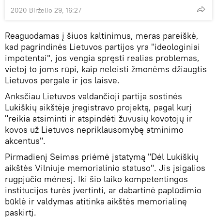
2020 Birželio 29, 16:27
Reaguodamas į šiuos kaltinimus, meras pareiškė,
kad pagrindinės Lietuvos partijos yra "ideologiniai
impotentai", jos vengia spręsti realias problemas,
vietoj to joms rūpi, kaip neleisti žmonėms džiaugtis
Lietuvos pergale ir jos laisve.
Anksčiau Lietuvos valdančioji partija sostinės
Lukiškių aikštėje įregistravo projektą, pagal kurį
"reikia atsiminti ir atspindėti žuvusių kovotojų ir
kovos už Lietuvos nepriklausomybę atminimo
akcentus".
Pirmadienį Seimas priėmė įstatymą "Dėl Lukiškių
aikštės Vilniuje memorialinio statuso". Jis įsigalios
rugpjūčio mėnesį. Iki šio laiko kompetentingos
institucijos turės įvertinti, ar dabartinė paplūdimio
būklė ir valdymas atitinka aikštės memorialinę
paskirtį.