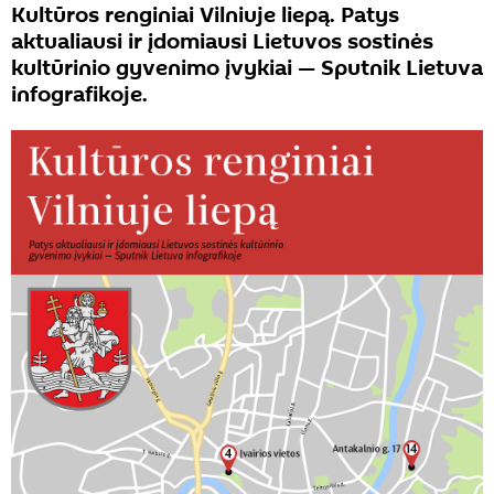
Kultūros renginiai Vilniuje liepą. Patys
aktualiausi ir įdomiausi Lietuvos sostinės
kultūrinio gyvenimo įvykiai — Sputnik Lietuva
infografikoje.