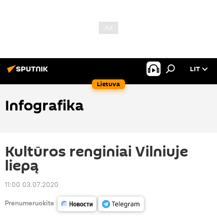
LIT
Lietuva
Infografika
Kultūros renginiai Vilniuje
liepą
11:00 03.07.2020
Prenumeruokite