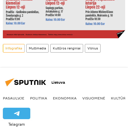
Infografika
Multimedia
Kultūros renginiai
Vilnius
Lietuva
PASAULYJE
POLITIKA
EKONOMIKA
VISUOMENĖ
KULTŪR
Telegram