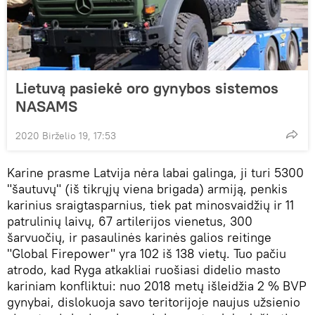
Lietuvą pasiekė oro gynybos sistemos
NASAMS
2020 Birželio 19, 17:53
Karine prasme Latvija nėra labai galinga, ji turi 5300
"šautuvų" (iš tikrųjų viena brigada) armiją, penkis
karinius sraigtasparnius, tiek pat minosvaidžių ir 11
patrulinių laivų, 67 artilerijos vienetus, 300
šarvuočių, ir pasaulinės karinės galios reitinge
"Global Firepower" yra 102 iš 138 vietų. Tuo pačiu
atrodo, kad Ryga atkakliai ruošiasi didelio masto
kariniam konfliktui: nuo 2018 metų išleidžia 2 % BVP
gynybai, dislokuoja savo teritorijoje naujus užsienio