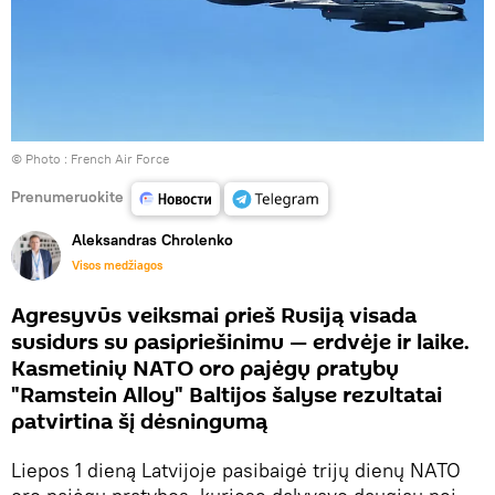
© Photo :
French Air Force
Prenumeruokite
Aleksandras Chrolenko
Visos medžiagos
Agresyvūs veiksmai prieš Rusiją visada
susidurs su pasipriešinimu — erdvėje ir laike.
Kasmetinių NATO oro pajėgų pratybų
"Ramstein Alloy" Baltijos šalyse rezultatai
patvirtina šį dėsningumą
Liepos 1 dieną Latvijoje pasibaigė trijų dienų NATO