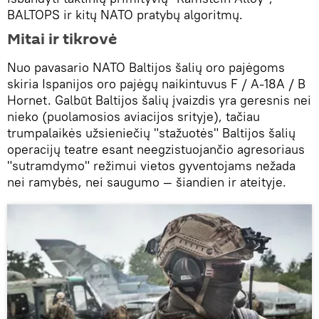
BALTOPS ir kitų NATO pratybų algoritmų.
Mitai ir tikrovė
Nuo pavasario NATO Baltijos šalių oro pajėgoms
skiria Ispanijos oro pajėgų naikintuvus F / A-18A / B
Hornet. Galbūt Baltijos šalių įvaizdis yra geresnis nei
nieko (puolamosios aviacijos srityje), tačiau
trumpalaikės užsieniečių "stažuotės" Baltijos šalių
operacijų teatre esant neegzistuojančio agresoriaus
"sutramdymo" režimui vietos gyventojams nežada
nei ramybės, nei saugumo — šiandien ir ateityje.