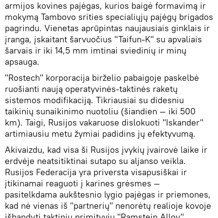
armijos kovines pajėgas, kurios baigė formavimą ir
mokymą Tambovo srities specialiųjų pajėgų brigados
pagrindu. Vienetas aprūpintas naujausiais ginklais ir
įranga, įskaitant šarvuočius "Taifun-K" su apvaliais
šarvais ir iki 14,5 mm imtinai sviedinių ir minų
apsauga.
"Rostech" korporacija birželio pabaigoje paskelbė
ruošianti naują operatyvinės-taktinės raketų
sistemos modifikaciją. Tikriausiai su didesniu
taikinių sunaikinimo nuotoliu (šiandien — iki 500
km). Taigi, Rusijos vakaruose dislokuoti "Iskander"
artimiausiu metu žymiai padidins jų efektyvumą.
Akivaizdu, kad visa ši Rusijos įvykių įvairovė laike ir
erdvėje neatsitiktinai sutapo su aljanso veikla.
Rusijos Federacija yra priversta visapusiškai ir
įtikinamai reaguoti į karines grėsmes —
pasitelkdama aukštesnio lygio pajėgas ir priemones,
kad nė vienas iš "partnerių" nenorėtų realioje kovoje
išbandyti taktinių primityvių "Ramstein Alloy",