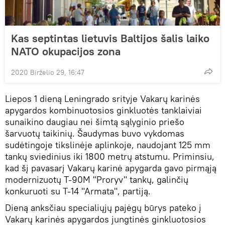
Kas septintas lietuvis Baltijos šalis laiko
NATO okupacijos zona
2020 Birželio 29, 16:47
Liepos 1 dieną Leningrado srityje Vakarų karinės
apygardos kombinuotosios ginkluotės tanklaiviai
sunaikino daugiau nei šimtą sąlyginio priešo
šarvuotų taikinių. Šaudymas buvo vykdomas
sudėtingoje tikslinėje aplinkoje, naudojant 125 mm
tankų sviedinius iki 1800 metrų atstumu. Priminsiu,
kad šį pavasarį Vakarų karinė apygarda gavo pirmąją
modernizuotų T-90M "Proryv" tankų, galinčių
konkuruoti su T-14 "Armata", partiją.
Dieną anksčiau specialiųjų pajėgų būrys pateko į
Vakarų karinės apygardos jungtinės ginkluotosios