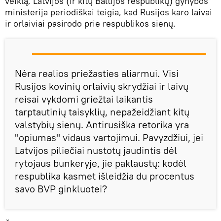
veiklą, Latvijos (ir kitų Baltijos respublikų) gynybos
ministerija periodiškai teigia, kad Rusijos karo laivai
ir orlaiviai pasirodo prie respublikos sienų.
Nėra realios priežasties aliarmui. Visi
Rusijos kovinių orlaivių skrydžiai ir laivų
reisai vykdomi griežtai laikantis
tarptautinių taisyklių, nepažeidžiant kitų
valstybių sienų. Antirusiška retorika yra
"opiumas" vidaus vartojimui. Pavyzdžiui, jei
Latvijos piliečiai nustotų jaudintis dėl
rytojaus bunkeryje, jie paklaustų: kodėl
respublika kasmet išleidžia du procentus
savo BVP ginkluotei?