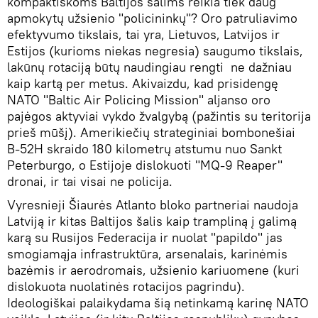
kompaktiškoms Baltijos šalims reikia tiek daug
apmokytų užsienio "policininkų"? Oro patruliavimo
efektyvumo tikslais, tai yra, Lietuvos, Latvijos ir
Estijos (kurioms niekas negresia) saugumo tikslais,
lakūnų rotaciją būtų naudingiau rengti ne dažniau
kaip kartą per metus. Akivaizdu, kad prisidengę
NATO "Baltic Air Policing Mission" aljanso oro
pajėgos aktyviai vykdo žvalgybą (pažintis su teritorija
prieš mūšį). Amerikiečių strateginiai bombonešiai
B-52H skraido 180 kilometrų atstumu nuo Sankt
Peterburgo, o Estijoje dislokuoti "MQ-9 Reaper"
dronai, ir tai visai ne policija.
Vyresnieji Šiaurės Atlanto bloko partneriai naudoja
Latviją ir kitas Baltijos šalis kaip trampliną į galimą
karą su Rusijos Federacija ir nuolat "papildo" jas
smogiamąja infrastruktūra, arsenalais, karinėmis
bazėmis ir aerodromais, užsienio kariuomene (kuri
dislokuota nuolatinės rotacijos pagrindu).
Ideologiškai palaikydama šią netinkamą karinę NATO