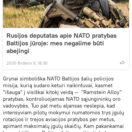
Rusijos deputatas apie NATO pratybas
Baltijos jūroje: mes negalime būti
abejingi
2020 Birželio 9, 18:30
Grynai simboliška NATO Baltijos šalių policijos
misija, kurią sudaro keturi naikintuvai, kasmet
"išauga" į visiškai kitokį veidą — "Ramstein Alloy"
pratybas, kontroliuojamas NATO sąjungininkų oro
vadovybės. Tuo pat metu aljansas neslepia, kad
intensyviam pilotų mokymui numatomos trys įgulų
rotacijos ir trejos aviacijos pratybos per metus,
apimant maksimalų įgulų skaičių. Kam pakankamai