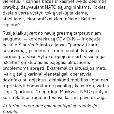
vienetus ir karines bazes ir kasmet vykdo dešimtis
pratybų, dalyvaujant NATO sąjungininkams. Kokias
tikslais verta vystyti tokią veiklą taikiame,
stabiliame, ekonomiškai klestinčiame Baltijos
regione?
Rusija laiku įvertino naują grėsmę tarptautiniam
saugumui — koronavirusą COVID-19 — ir gegužę
pasiūlė Šiaurės Atlanto aljansui "parodyti karinį
suvaržymą", pandemijos metu sustabdyti visas
karines pratybas Rytų Europoje ir skirti visas jėgas,
įskaitant ginkluotąsias pajėgas, aktualioms
problemoms spręsti. Ekstremalios situacijos metu
įvairių šalių kariniai vienetai gali operatyviai
dezinfekuoti objektus, dislokuoti mobilias ligonines
ir pristatyti humanitarinę pagalbą į katastrofų vietas.
Deja, "partneriai" negirdėjo Maskvos. NATO pratybų
serija Baltijos regione tęsiasi, karinis pavojus auga.
Autoriaus nuomonė gali nesutapti su redakcijos
pozicija.