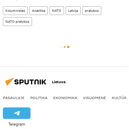
Kolumnistas
Analitika
NATO
Latvija
pratybos
NATO pratybos
Lietuva
PASAULYJE
POLITIKA
EKONOMIKA
VISUOMENĖ
KULTŪR
Telegram