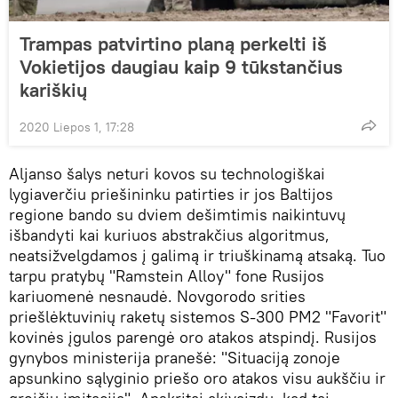
Trampas patvirtino planą perkelti iš
Vokietijos daugiau kaip 9 tūkstančius
kariškių
2020 Liepos 1, 17:28
Aljanso šalys neturi kovos su technologiškai
lygiaverčiu priešininku patirties ir jos Baltijos
regione bando su dviem dešimtimis naikintuvų
išbandyti kai kuriuos abstrakčius algoritmus,
neatsižvelgdamos į galimą ir triuškinamą atsaką. Tuo
tarpu pratybų "Ramstein Alloy" fone Rusijos
kariuomenė nesnaudė. Novgorodo srities
priešlėktuvinių raketų sistemos S-300 PM2 "Favorit"
kovinės įgulos parengė oro atakos atspindį. Rusijos
gynybos ministerija pranešė: "Situaciją zonoje
apsunkino sąlyginio priešo oro atakos visu aukščiu ir