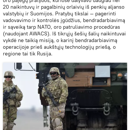
oro pajėgų pratybos, kuriose dalyvavo daugiau nei
20 naikintuvų ir pagalbinių orlaivių iš penkių aljanso
valstybių ir Suomijos. Pratybų tikslai — pagerinti
vadovavimo ir kontrolės įgūdžius, bendradarbiavimą
ir sąveiką tarp NATO, oro patruliavimo procedūras
(naudojant AWACS). Iš tikrųjų šešių šalių naikintuvai
vykdė ne taikią misiją, o karinį bendradarbiavimą
operacijoje prieš aukštųjų technologijų priešą, o
regione tai tik Rusija.