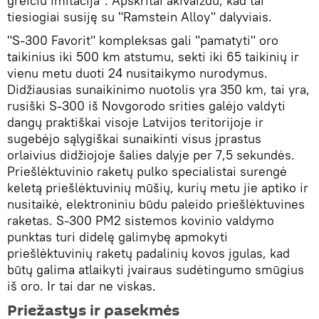
greičiu imitacija". Apskritai akivaizdu, kad tai
tiesiogiai susiję su "Ramstein Alloy" dalyviais.
"S-300 Favorit" kompleksas gali "pamatyti" oro
taikinius iki 500 km atstumu, sekti iki 65 taikinių ir
vienu metu duoti 24 nusitaikymo nurodymus.
Didžiausias sunaikinimo nuotolis yra 350 km, tai yra,
rusiški S-300 iš Novgorodo srities galėjo valdyti
dangų praktiškai visoje Latvijos teritorijoje ir
sugebėjo sąlygiškai sunaikinti visus įprastus
orlaivius didžiojoje šalies dalyje per 7,5 sekundės.
Priešlėktuvinio raketų pulko specialistai surengė
keletą priešlėktuvinių mūšių, kurių metu jie aptiko ir
nusitaikė, elektroniniu būdu paleido priešlėktuvines
raketas. S-300 PM2 sistemos kovinio valdymo
punktas turi didelę galimybę apmokyti
priešlėktuvinių raketų padalinių kovos įgulas, kad
būtų galima atlaikyti įvairaus sudėtingumo smūgius
iš oro. Ir tai dar ne viskas.
Priežastys ir pasekmės