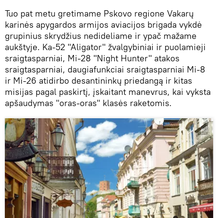
Tuo pat metu gretimame Pskovo regione Vakarų
karinės apygardos armijos aviacijos brigada vykdė
grupinius skrydžius nedideliame ir ypač mažame
aukštyje. Ka-52 "Aligator" žvalgybiniai ir puolamieji
sraigtasparniai, Mi-28 "Night Hunter" atakos
sraigtasparniai, daugiafunkciai sraigtasparniai Mi-8
ir Mi-26 atidirbo desantininkų priedangą ir kitas
misijas pagal paskirtį, įskaitant manevrus, kai vyksta
apšaudymas "oras-oras" klasės raketomis.