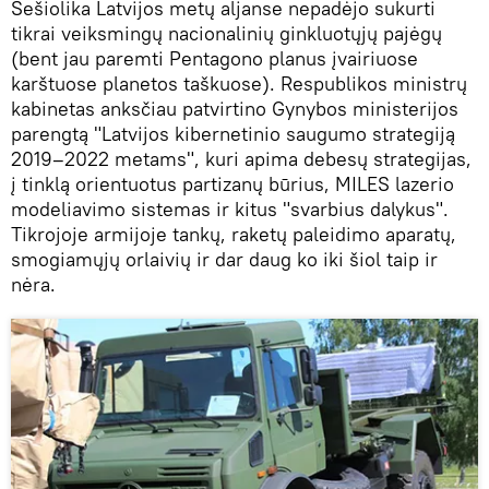
Šešiolika Latvijos metų aljanse nepadėjo sukurti
tikrai veiksmingų nacionalinių ginkluotųjų pajėgų
(bent jau paremti Pentagono planus įvairiuose
karštuose planetos taškuose). Respublikos ministrų
kabinetas anksčiau patvirtino Gynybos ministerijos
parengtą "Latvijos kibernetinio saugumo strategiją
2019–2022 metams", kuri apima debesų strategijas,
į tinklą orientuotus partizanų būrius, MILES lazerio
modeliavimo sistemas ir kitus "svarbius dalykus".
Tikrojoje armijoje tankų, raketų paleidimo aparatų,
smogiamųjų orlaivių ir dar daug ko iki šiol taip ir
nėra.