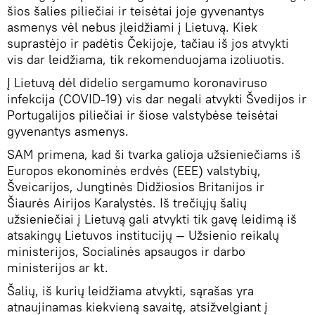
šios šalies piliečiai ir teisėtai joje gyvenantys
asmenys vėl nebus įleidžiami į Lietuvą. Kiek
suprastėjo ir padėtis Čekijoje, tačiau iš jos atvykti
vis dar leidžiama, tik rekomenduojama izoliuotis.
Į Lietuvą dėl didelio sergamumo koronaviruso
infekcija (COVID-19) vis dar negali atvykti Švedijos ir
Portugalijos piliečiai ir šiose valstybėse teisėtai
gyvenantys asmenys.
SAM primena, kad ši tvarka galioja užsieniečiams iš
Europos ekonominės erdvės (EEE) valstybių,
Šveicarijos, Jungtinės Didžiosios Britanijos ir
Šiaurės Airijos Karalystės. Iš trečiųjų šalių
užsieniečiai į Lietuvą gali atvykti tik gavę leidimą iš
atsakingų Lietuvos institucijų — Užsienio reikalų
ministerijos, Socialinės apsaugos ir darbo
ministerijos ar kt.
Šalių, iš kurių leidžiama atvykti, sąrašas yra
atnaujinamas kiekvieną savaitę, atsižvelgiant į