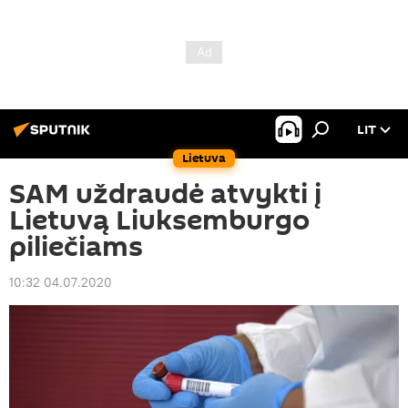
LIT
Lietuva
SAM uždraudė atvykti į
Lietuvą Liuksemburgo
piliečiams
10:32 04.07.2020