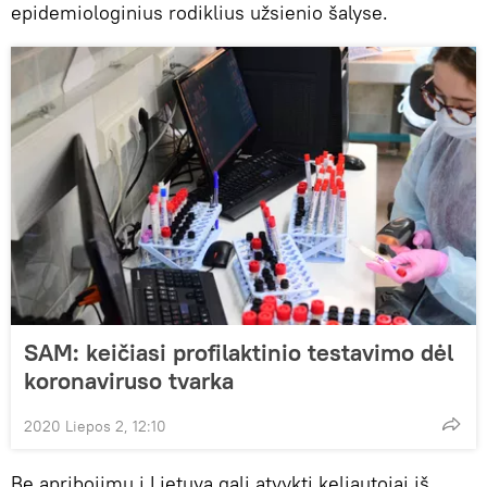
epidemiologinius rodiklius užsienio šalyse.
SAM: keičiasi profilaktinio testavimo dėl
koronaviruso tvarka
2020 Liepos 2, 12:10
Be apribojimų į Lietuvą gali atvykti keliautojai iš