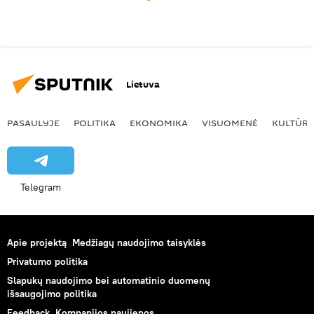
Lietuva
PASAULYJE
POLITIKA
EKONOMIKA
VISUOMENĖ
KULTŪR
Telegram
Apie projektą
Medžiagų naudojimo taisyklės
Privatumo politika
Slapukų naudojimo bei automatinio duomenų
išsaugojimo politika
Feedback
Kompanijos naujienos