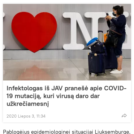
Infektologas iš JAV pranešė apie COVID-
19 mutaciją, kuri virusą daro dar
užkrečiamesnį
2020 Liepos 3, 11:34
Pablogėjus epidemiologinei situacijai Liuksemburge,