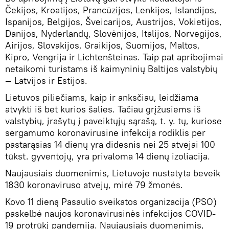
Čekijos, Kroatijos, Prancūzijos, Lenkijos, Islandijos,
Ispanijos, Belgijos, Šveicarijos, Austrijos, Vokietijos,
Danijos, Nyderlandų, Slovėnijos, Italijos, Norvegijos,
Airijos, Slovakijos, Graikijos, Suomijos, Maltos,
Kipro, Vengrija ir Lichtenšteinas. Taip pat apribojimai
netaikomi turistams iš kaimyninių Baltijos valstybių
— Latvijos ir Estijos.
Lietuvos piliečiams, kaip ir anksčiau, leidžiama
atvykti iš bet kurios šalies. Tačiau grįžusiems iš
valstybių, įrašytų į paveiktųjų sąrašą, t. y. tų, kuriose
sergamumo koronavirusine infekcija rodiklis per
pastarąsias 14 dienų yra didesnis nei 25 atvejai 100
tūkst. gyventojų, yra privaloma 14 dienų izoliacija.
Naujausiais duomenimis, Lietuvoje nustatyta beveik
1830 koronaviruso atvejų, mirė 79 žmonės.
Kovo 11 dieną Pasaulio sveikatos organizacija (PSO)
paskelbė naujos koronavirusinės infekcijos COVID-
19 protrūkį pandemija. Naujausiais duomenimis,