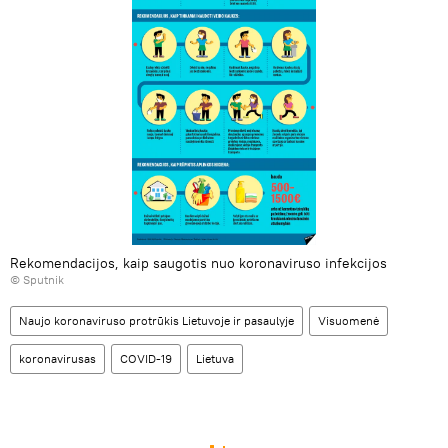
Rekomendacijos, kaip saugotis nuo koronaviruso infekcijos
© Sputnik
Naujo koronaviruso protrūkis Lietuvoje ir pasaulyje
Visuomenė
koronavirusas
COVID-19
Lietuva