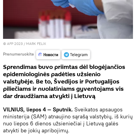
© AFP 2023 / MARK FELIX
Prenumeruokite
Sprendimas buvo priimtas dėl blogėjančios
epidemiologinės padėties užsienio
valstybėje. Be to, Švedijos ir Portugalijos
piliečiams ir nuolatiniams gyventojams vis
dar draudžiama atvykti į Lietuvą
VILNIUS, liepos 4 — Sputnik.
Sveikatos apsaugos
ministerija (SAM) atnaujino sąrašą valstybių, iš kurių
nuo liepos 6 dienos užsieniečiai į Lietuvą galės
atvykti be jokių apribojimų.