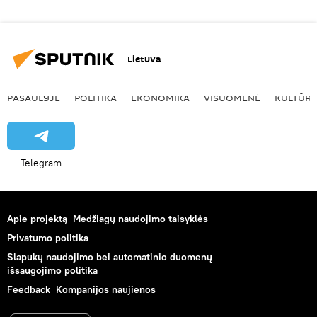
Lietuva
PASAULYJE
POLITIKA
EKONOMIKA
VISUOMENĖ
KULTŪR
Telegram
Apie projektą
Medžiagų naudojimo taisyklės
Privatumo politika
Slapukų naudojimo bei automatinio duomenų
išsaugojimo politika
Feedback
Kompanijos naujienos