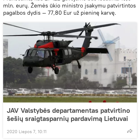
mln. eurų. Žemės ūkio ministro įsakymu patvirtintos
pagalbos dydis — 77,80 Eur už pieninę karvę.
JAV Valstybės departamentas patvirtino
šešių sraigtasparnių pardavimą Lietuvai
2020 Liepos 7, 10:11