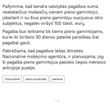
Pažymima, kad bendra valstybės pagalbos suma
neatskaičius mokesčių vienam pieno gamintojui,
įskaitant ir su šiuo pieno gamintoju susijusius ūkio
subjektus, negalės viršyti 100 tūkst. eurų.
Pagalba bus teikiama tik tiems pieno gamintojams,
kurie iki birželio 30 dienos pateikė paraiškas šiai
pagalbai gauti.
Pabrėžiama, kad pagalbos lėšas išmokės
Nacionalinė mokėjimo agentūra, ir planuojama, jog
ši pagalba pieno gamintojus pasieks liepos mėnesio
antrojoje pusėje.
Visuomenė
pieno produktai
parama