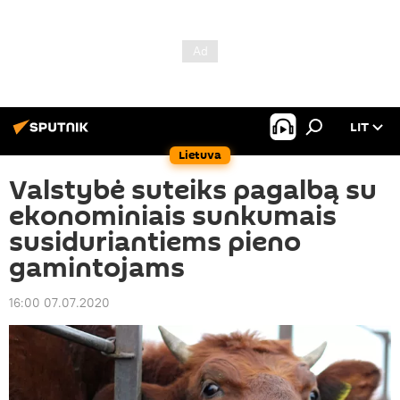
LIT
Lietuva
Valstybė suteiks pagalbą su
ekonominiais sunkumais
susiduriantiems pieno
gamintojams
16:00 07.07.2020