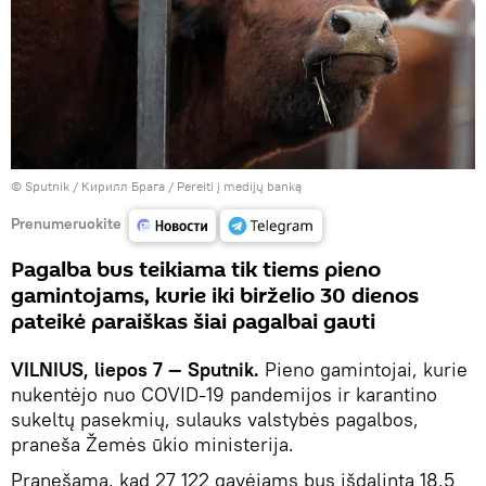
© Sputnik / Кирилл Брага
/
Pereiti į medijų banką
Prenumeruokite
Pagalba bus teikiama tik tiems pieno
gamintojams, kurie iki birželio 30 dienos
pateikė paraiškas šiai pagalbai gauti
VILNIUS, liepos 7 — Sputnik.
Pieno gamintojai, kurie
nukentėjo nuo COVID-19 pandemijos ir karantino
sukeltų pasekmių, sulauks valstybės pagalbos,
praneša Žemės ūkio ministerija.
Pranešama, kad 27 122 gavėjams bus išdalinta 18,5