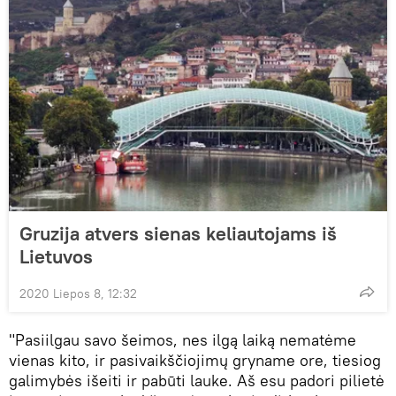
Gruzija atvers sienas keliautojams iš
Lietuvos
2020 Liepos 8, 12:32
"Pasiilgau savo šeimos, nes ilgą laiką nematėme
vienas kito, ir pasivaikščiojimų gryname ore, tiesiog
galimybės išeiti ir pabūti lauke. Aš esu padori pilietė