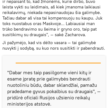
ir nepaisant to, kad žmonėms, kurie dirbo, buvo
leista vykti su leidimais, aš kiek įmanoma laikiausi
reikalavimų, niekada nepasinaudojau šia galimybe.
Tačiau dabar aš visa tai kompensuoju su kaupu. Juk
toks nuostabus oras Maskvoje... Labiausiai man
trūko bendravimo su šeima ir gryno oro, taip pat
susitikimų su draugais", — sakė Zacharova.
Ji pažymėjo, kad vis dėlto vasara — tai galimybė
nuvykti į sodybą, su kuo nors susitikti ir pabendrauti.
"Dabar mes taip pasiilgome vieni kitų ir
esame įpratę prie galimybės bendrauti
nuotoliniu būdu, dabar sklandžiai, pamažu
pradedame gyvus pokalbius su draugais", —
pridūrė oficiali Rusijos užsienio reikalų
ministerijos atstovė.