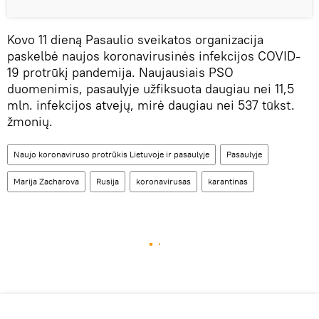
Kovo 11 dieną Pasaulio sveikatos organizacija
paskelbė naujos koronavirusinės infekcijos COVID-
19 protrūkį pandemija. Naujausiais PSO
duomenimis, pasaulyje užfiksuota daugiau nei 11,5
mln. infekcijos atvejų, mirė daugiau nei 537 tūkst.
žmonių.
Naujo koronaviruso protrūkis Lietuvoje ir pasaulyje
Pasaulyje
Marija Zacharova
Rusija
koronavirusas
karantinas