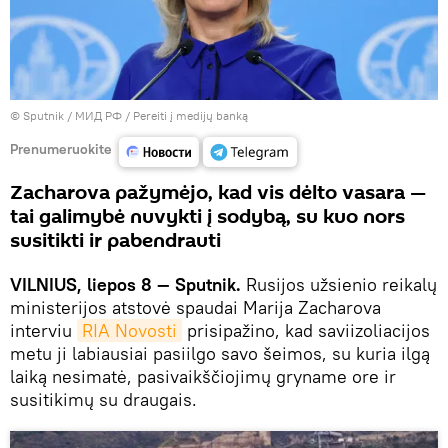
© Sputnik / МИД РФ
/
Pereiti į medijų banką
Prenumeruokite
Zacharova pažymėjo, kad vis dėlto vasara —
tai galimybė nuvykti į sodybą, su kuo nors
susitikti ir pabendrauti
VILNIUS, liepos 8 — Sputnik.
Rusijos užsienio reikalų
ministerijos atstovė spaudai Marija Zacharova
interviu
RIA Novosti
prisipažino, kad saviizoliacijos
metu ji labiausiai pasiilgo savo šeimos, su kuria ilgą
laiką nesimatė, pasivaikščiojimų gryname ore ir
susitikimų su draugais.