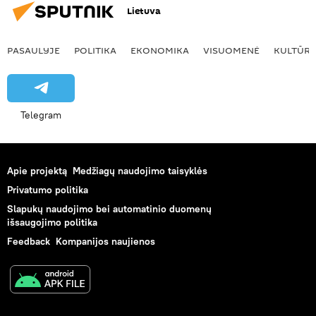
Lietuva
PASAULYJE
POLITIKA
EKONOMIKA
VISUOMENĖ
KULTŪR
Telegram
Apie projektą
Medžiagų naudojimo taisyklės
Privatumo politika
Slapukų naudojimo bei automatinio duomenų
išsaugojimo politika
Feedback
Kompanijos naujienos