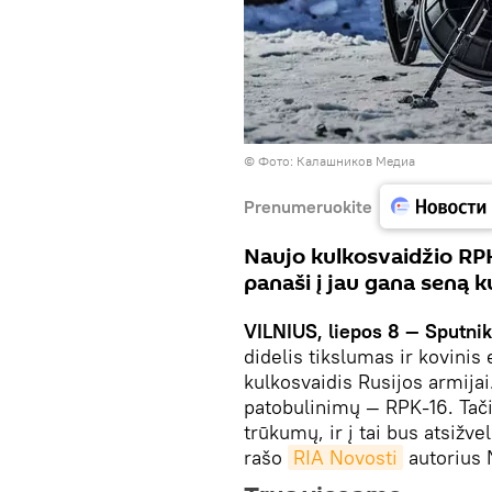
©
Фото: Калашников Медиа
Prenumeruokite
Naujo kulkosvaidžio RPK
panaši į jau gana seną 
VILNIUS, liepos 8 — Sputnik
didelis tikslumas ir kovini
kulkosvaidis Rusijos armija
patobulinimų — RPK-16. Tač
trūkumų, ir į tai bus atsižv
rašo
RIA Novosti
autorius 