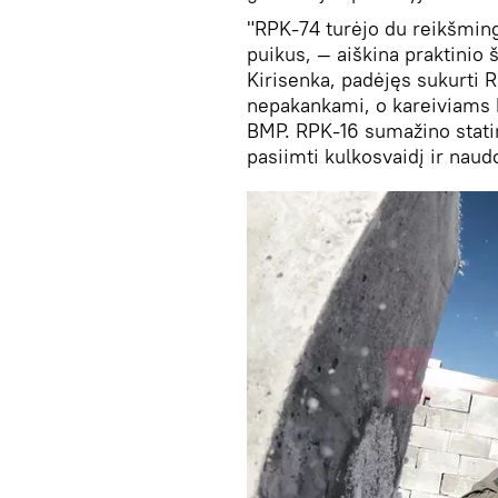
"RPK-74 turėjo du reikšmin
puikus, — aiškina praktini
Kirisenka, padėjęs sukurti
nepakankami, o kareiviams bu
BMP. RPK-16 sumažino statin
pasiimti kulkosvaidį ir naud