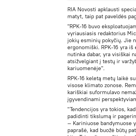
RIA Novosti apklausti specia
matyt, taip pat paveldės p
"RPK-16 buvo eksploatuojama
vyriausiasis redaktorius Mic
jokių esminių pokyčių. Jie 
ergonomiški. RPK-16 yra iš
nutinka dabar, yra visiškai n
atsižvelgiant į testų ir varžy
kariuomenėje".
RPK-16 keletą metų laikė su
visose klimato zonose. Rem
kariškiai suformulavo nemaž
įgyvendinami perspektyviam
"Tendencijos yra tokios, ka
padidinti tikslumą ir pageri
— Kariniuose bandymuose yra
paprašė, kad buožė būtų pat