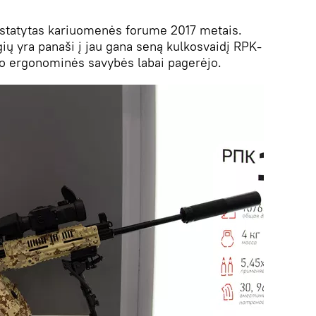
istatytas kariuomenės forume 2017 metais.
gių yra panaši į jau gana seną kulkosvaidį RPK-
o ergonominės savybės labai pagerėjo.