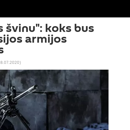
s švinu": koks bus
sijos armijos
s
 08.07.2020
)