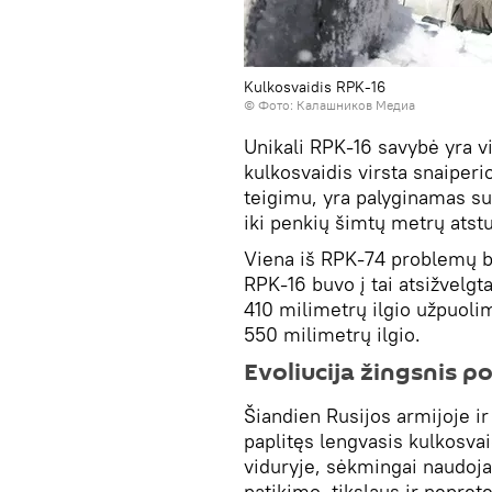
Kulkosvaidis RPK-16
©
Фото: Калашников Медиа
Unikali RPK-16 savybė yra vi
kulkosvaidis virsta snaiperi
teigimu, yra palyginamas su
iki penkių šimtų metrų atst
Viena iš RPK-74 problemų bu
RPK-16 buvo į tai atsižvel
410 milimetrų ilgio užpuol
550 milimetrų ilgio.
Evoliucija žingsnis p
Šiandien Rusijos armijoje ir
paplitęs lengvasis kulkosva
viduryje, sėkmingai naudoja
patikimo, tikslaus ir nepret