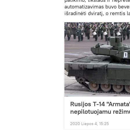
automatizavimas buvo beveik
išradinėti dviratį, o remtis l
Rusijos T-14 "Armata
nepilotuojamu režim
2020 Liepos 4, 15:25