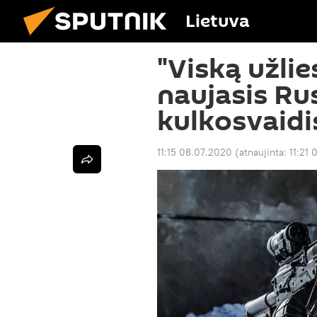
Lietuva
"Viską užlie
naujasis Ru
kulkosvaidi
11:15 08.07.2020
(atnaujinta:
11:21