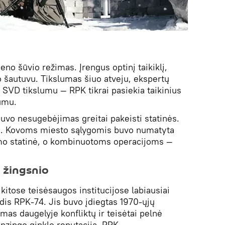
eno šūvio režimas. Įrengus optinį taikiklį,
o šautuvu. Tikslumas šiuo atveju, ekspertų
 SVD tikslumu — RPK tikrai pasiekia taikinius
umu.
vo nesugebėjimas greitai pakeisti statinės.
gta. Kovoms miesto sąlygomis buvo numatyta
imo statinė, o kombinuotoms operacijoms —
o žingsnio
 kitose teisėsaugos institucijose labiausiai
idis RPK-74. Jis buvo įdiegtas 1970-ųjų
mas daugelyje konfliktų ir teisėtai pelnė
enzingo ginklo reputaciją. RPK