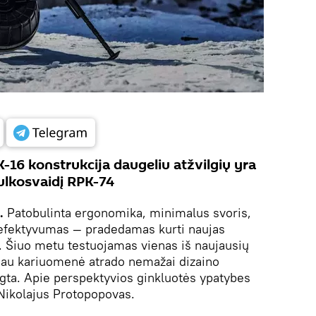
-16 konstrukcija daugeliu atžvilgių yra
kulkosvaidį RPK-74
.
Patobulinta ergonomika, minimalus svoris,
s efektyvumas — pradedamas kurti naujas
i. Šiuo metu testuojamas vienas iš naujausių
iau kariuomenė atrado nemažai dizaino
elgta. Apie perspektyvios ginkluotės ypatybes
Nikolajus Protopopovas.