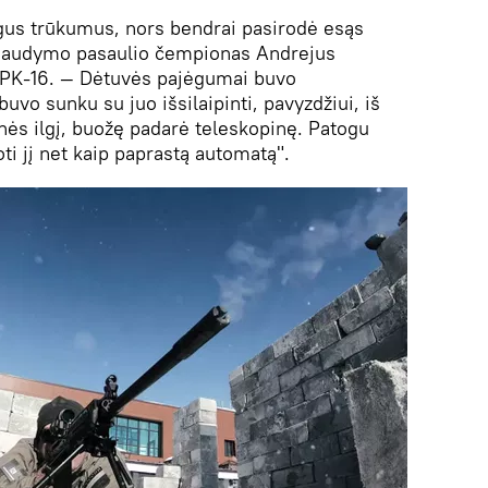
gus trūkumus, nors bendrai pasirodė esąs
o šaudymo pasaulio čempionas Andrejus
 RPK-16. — Dėtuvės pajėgumai buvo
vo sunku su juo išsilaipinti, pavyzdžiui, iš
ės ilgį, buožę padarė teleskopinę. Patogu
oti jį net kaip paprastą automatą".