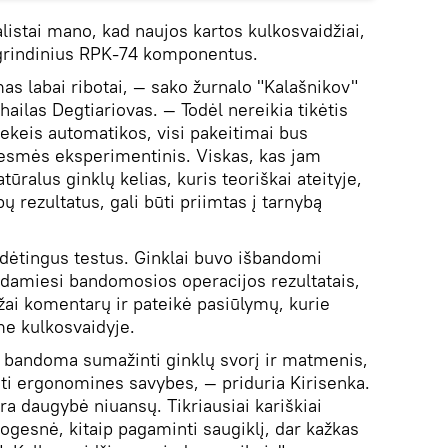
listai mano, kad naujos kartos kulkosvaidžiai,
agrindinius RPK-74 komponentus.
s labai ribotai, — sako žurnalo "Kalašnikov"
hailas Degtiariovas. — Todėl nereikia tikėtis
nekeis automatikos, visi pakeitimai bus
 esmės eksperimentinis. Viskas, kas jam
atūralus ginklų kelias, kuris teoriškai ateityje,
bų rezultatus, gali būti priimtas į tarnybą
dėtingus testus. Ginklai buvo išbandomi
damiesi bandomosios operacijos rezultatais,
ai komentarų ir pateikė pasiūlymų, kurie
e kulkosvaidyje.
d bandoma sumažinti ginklų svorį ir matmenis,
nti ergonomines savybes, — priduria Kirisenka.
 daugybė niuansų. Tikriausiai kariškiai
ogesnė, kitaip pagaminti saugiklį, dar kažkas