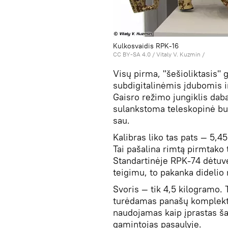
Kulkosvaidis RPK-16
CC BY-SA 4.0
/
Vitaly V. Kuzmin
/
Visų pirma, "šešioliktasis" 
subdigitalinėmis įdubomis ir
Gaisro režimo jungiklis daba
sulankstoma teleskopinė buož
sau.
Kalibras liko tas pats — 5,
Tai pašalina rimtą pirmtak
Standartinėje RPK-74 dėtuvė
teigimu, to pakanka dideli
Svoris — tik 4,5 kilogramo. 
turėdamas panašų komplektą.
naudojamas kaip įprastas ša
gamintojas pasaulyje.