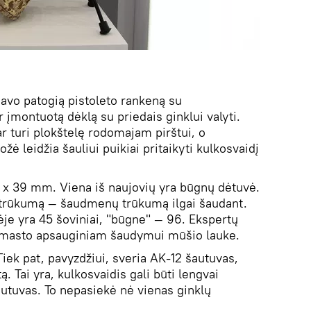
gavo patogią pistoleto rankeną su
 įmontuotą dėklą su priedais ginklui valyti.
r turi plokštelę rodomajam pirštui, o
ė leidžia šauliui puikiai pritaikyti kulkosvaidį
45 x 39 mm. Viena iš naujovių yra būgnų dėtuvė.
o trūkumą — šaudmenų trūkumą ilgai šaudant.
je yra 45 šoviniai, "būgne" — 96. Ekspertų
o masto apsauginiam šaudymui mūšio lauke.
Tiek pat, pavyzdžiui, sveria AK-12 šautuvas,
 Tai yra, kulkosvaidis gali būti lengvai
utuvas. To nepasiekė nė vienas ginklų