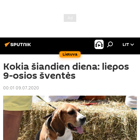
LIT
Lietuva
Kokia šiandien diena: liepos
9-osios šventės
00:01 09.07.2020