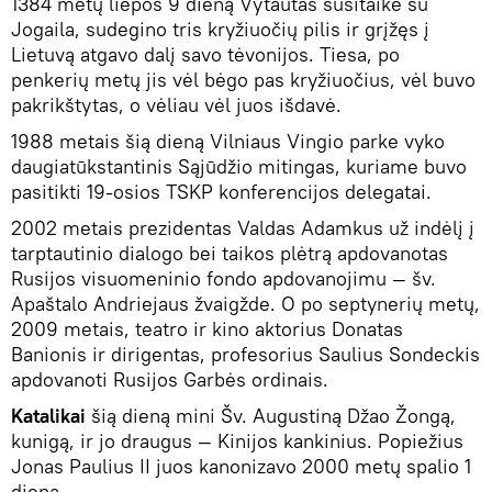
1384 metų liepos 9 dieną Vytautas susitaikė su
Jogaila, sudegino tris kryžiuočių pilis ir grįžęs į
Lietuvą atgavo dalį savo tėvonijos. Tiesa, po
penkerių metų jis vėl bėgo pas kryžiuočius, vėl buvo
pakrikštytas, o vėliau vėl juos išdavė.
1988 metais šią dieną Vilniaus Vingio parke vyko
daugiatūkstantinis Sąjūdžio mitingas, kuriame buvo
pasitikti 19-osios TSKP konferencijos delegatai.
2002 metais prezidentas Valdas Adamkus už indėlį į
tarptautinio dialogo bei taikos plėtrą apdovanotas
Rusijos visuomeninio fondo apdovanojimu — šv.
Apaštalo Andriejaus žvaigžde. O po septynerių metų,
2009 metais, teatro ir kino aktorius Donatas
Banionis ir dirigentas, profesorius Saulius Sondeckis
apdovanoti Rusijos Garbės ordinais.
Katalikai
šią dieną mini Šv. Augustiną Džao Žongą,
kunigą, ir jo draugus — Kinijos kankinius. Popiežius
Jonas Paulius II juos kanonizavo 2000 metų spalio 1
dieną.