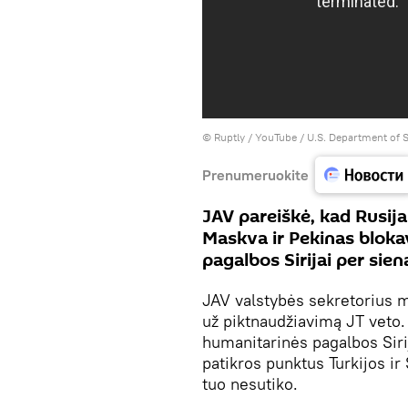
©
Ruptly / YouTube / U.S. Department of S
Prenumeruokite
JAV pareiškė, kad Rusija 
Maskva ir Pekinas bloka
pagalbos Sirijai per sien
JAV valstybės sekretorius ma
už piktnaudžiavimą JT veto. 
humanitarinės pagalbos Sirija
patikros punktus Turkijos ir
tuo nesutiko.