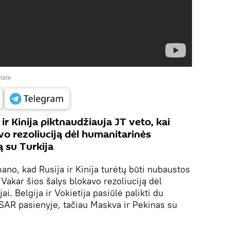
tate
ir Kinija piktnaudžiauja JT veto, kai
vo rezoliuciją dėl humanitarinės
ą su Turkija
no, kad Rusija ir Kinija turėtų būti nubaustos
Vakar šios šalys blokavo rezoliuciją dėl
i. Belgija ir Vokietija pasiūlė palikti du
 SAR pasienyje, tačiau Maskva ir Pekinas su