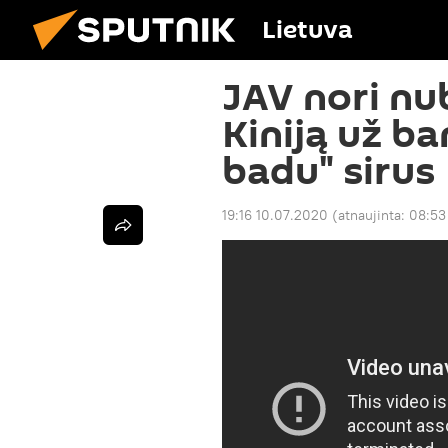
Lietuva
JAV nori nub
Kiniją už b
badu" sirus
19:16 10.07.2020
(atnaujinta:
08:53