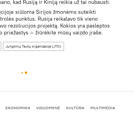
no, kad Rusiją ir Kiniją reikia už tai nubausti.
cijoje siūloma Sirijos žmonėms suteikti
rolės punktus. Rusija reikalavo tik vieno
avo rezoliucijos projektą. Kokios yra paslėptos
 priežastys — žiūrėkite mūsų vaizdo įraše.
Jungtinių Tautų organizacija (JTO)
EKONOMIKA
VISUOMENĖ
KULTŪRA
MULTIMEDIA