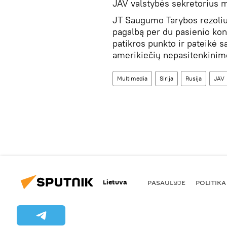
JAV valstybės sekretorius ma
JT Saugumo Tarybos rezoliu
pagalbą per du pasienio kont
patikros punkto ir pateikė s
amerikiečių nepasitenkinimo
Multimedia
Sirija
Rusija
JAV
Lietuva
PASAULYJE
POLITIKA