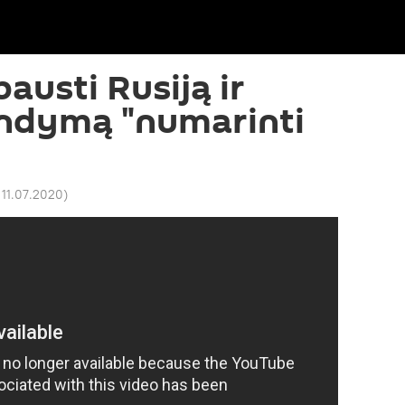
austi Rusiją ir
andymą "numarinti
 11.07.2020
)