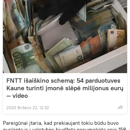
FNTT išaiškino schemą: 54 parduotuves
Kaune turinti įmonė slėpė milijonus eurų
— video
2020 Birželio 22, 12:32
Pareigūnai įtaria, kad prekiaujant tokiu būdu buvo
nuslėpta ir į valstybės biudžetą nesumokėta apie 158