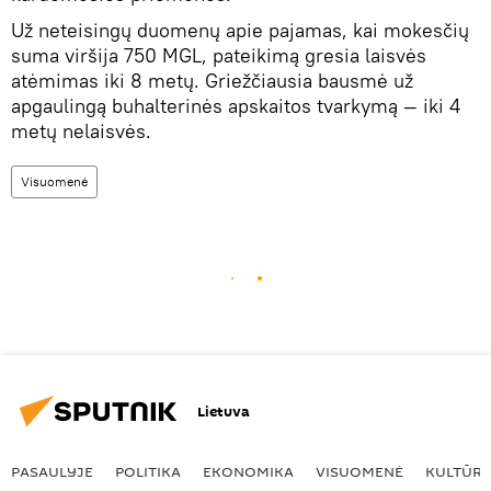
Už neteisingų duomenų apie pajamas, kai mokesčių
suma viršija 750 MGL, pateikimą gresia laisvės
atėmimas iki 8 metų. Griežčiausia bausmė už
apgaulingą buhalterinės apskaitos tvarkymą — iki 4
metų nelaisvės.
Visuomenė
Lietuva
PASAULYJE
POLITIKA
EKONOMIKA
VISUOMENĖ
KULTŪR