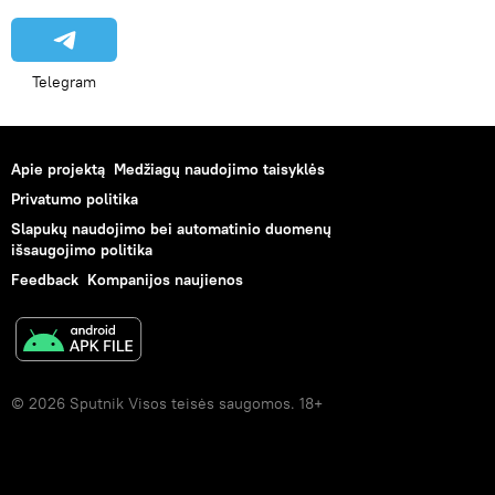
Telegram
Apie projektą
Medžiagų naudojimo taisyklės
Privatumo politika
Slapukų naudojimo bei automatinio duomenų
išsaugojimo politika
Feedback
Kompanijos naujienos
© 2026 Sputnik Visos teisės saugomos. 18+