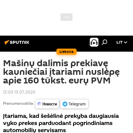
LIT
Lietuva
Mašinų dalimis prekiavę
kauniečiai įtariami nuslėpę
apie 160 tūkst. eurų PVM
12:03 13.07.2020
Prenumeruokite
Įtariama, kad šešėlinė prekyba daugiausia
vyko prekes parduodant pogrindiniams
automobilių servisams