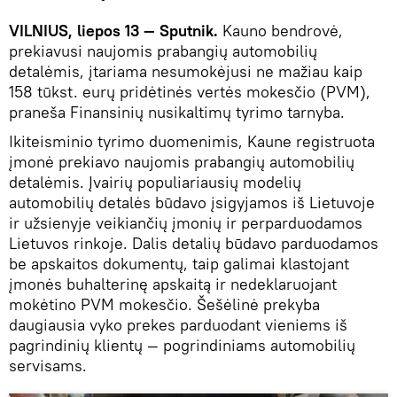
VILNIUS, liepos 13 — Sputnik.
Kauno bendrovė,
prekiavusi naujomis prabangių automobilių
detalėmis, įtariama nesumokėjusi ne mažiau kaip
158 tūkst. eurų pridėtinės vertės mokesčio (PVM),
praneša Finansinių nusikaltimų tyrimo tarnyba.
Ikiteisminio tyrimo duomenimis, Kaune registruota
įmonė prekiavo naujomis prabangių automobilių
detalėmis. Įvairių populiariausių modelių
automobilių detalės būdavo įsigyjamos iš Lietuvoje
ir užsienyje veikiančių įmonių ir perparduodamos
Lietuvos rinkoje. Dalis detalių būdavo parduodamos
be apskaitos dokumentų, taip galimai klastojant
įmonės buhalterinę apskaitą ir nedeklaruojant
mokėtino PVM mokesčio. Šešėlinė prekyba
daugiausia vyko prekes parduodant vieniems iš
pagrindinių klientų — pogrindiniams automobilių
servisams.