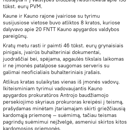
tūkst. eurų PVM.
Kaune ir Kauno rajone įvairiose su tyrimu
susijusiose vietose buvo atliktos 8 kratos, kuriose
dalyvavo apie 20 FNTT Kauno apygardos valdybos
pareigūnų.
Kratų metu rasti ir paimti 46 tūkst. eurų grynaisiais
pinigais, įvairūs buhalteriniai dokumentai,
juodraščiai bei, spėjama, apgaulės tikslais laikomas
ir ne įmonės patalpose saugomas serveris su
galimai neoficialiais buhalteriniais įrašais.
Atlikus kratas sulaikytas vienas iš įmonės vadovų.
Ikiteisminiam tyrimui vadovaujantis Kauno
apygardos prokuratūros Antrojo baudžiamojo
persekiojimo skyriaus prokuroras kreipėsi į teismą,
prašydamas minėtam įtariamajam skirti griežčiausią
kardomąją priemonę — suėmimą, tačiau teismas
pagrindų suėmimui neįžvelgė, asmeniui skirtos kitos
kardomosios priemonės.