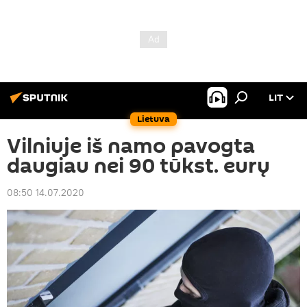
LIT
Lietuva
Vilniuje iš namo pavogta
daugiau nei 90 tūkst. eurų
08:50 14.07.2020