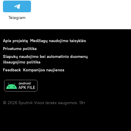
Telegram
Apie projektą
Medžiagų naudojimo taisyklės
Privatumo politika
Slapukų naudojimo bei automatinio duomenų
išsaugojimo politika
Feedback
Kompanijos naujienos
© 2026 Sputnik Visos teisės saugomos. 18+