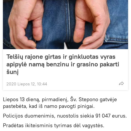
Telšių rajone girtas ir ginkluotas vyras
apipylė namą benzinu ir grasino pakarti
šunį
2020 Liepos 12, 10:44
Liepos 13 dieną, pirmadienį, Šv. Stepono gatvėje
pastebėta, kad iš namo pavogti pinigai.
Policijos duomenimis, nuostolis siekia 91 047 eurus.
Pradėtas ikiteisminis tyrimas dėl vagystės.