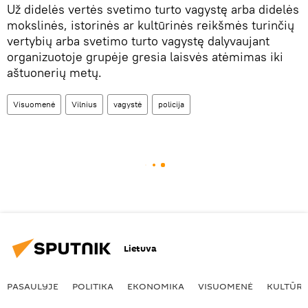
Už didelės vertės svetimo turto vagystę arba didelės
mokslinės, istorinės ar kultūrinės reikšmės turinčių
vertybių arba svetimo turto vagystę dalyvaujant
organizuotoje grupėje gresia laisvės atėmimas iki
aštuonerių metų.
Visuomenė
Vilnius
vagystė
policija
Lietuva
PASAULYJE
POLITIKA
EKONOMIKA
VISUOMENĖ
KULTŪR