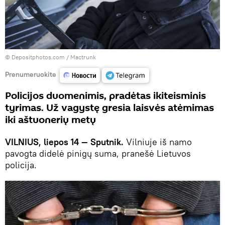
© Depositphotos.com /
Mactrunk
Prenumeruokite
Policijos duomenimis, pradėtas ikiteisminis
tyrimas. Už vagystę gresia laisvės atėmimas
iki aštuonerių metų
VILNIUS, liepos 14 — Sputnik.
Vilniuje iš namo
pavogta didelė pinigų suma, pranešė Lietuvos
policija.