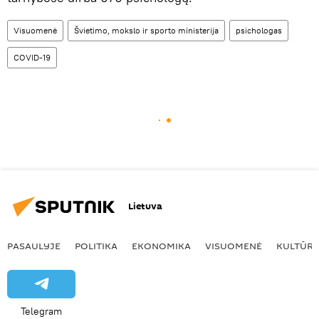
Visuomenė
Švietimo, mokslo ir sporto ministerija
psichologas
COVID-19
Lietuva
PASAULYJE
POLITIKA
EKONOMIKA
VISUOMENĖ
KULTŪR
Telegram