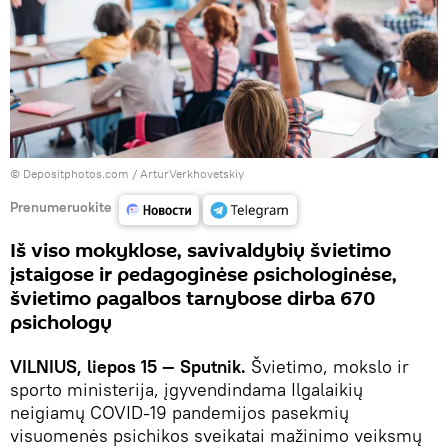
© Depositphotos.com /
ArturVerkhovetskiy
Prenumeruokite
Iš viso mokyklose, savivaldybių švietimo
įstaigose ir pedagoginėse psichologinėse,
švietimo pagalbos tarnybose dirba 670
psichologų
VILNIUS, liepos 15 — Sputnik.
Švietimo, mokslo ir
sporto ministerija, įgyvendindama Ilgalaikių
neigiamų COVID-19 pandemijos pasekmių
visuomenės psichikos sveikatai mažinimo veiksmų