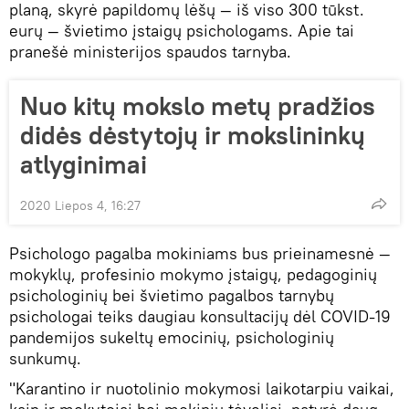
planą, skyrė papildomų lėšų — iš viso 300 tūkst.
eurų — švietimo įstaigų psichologams. Apie tai
pranešė ministerijos spaudos tarnyba.
Nuo kitų mokslo metų pradžios
didės dėstytojų ir mokslininkų
atlyginimai
2020 Liepos 4, 16:27
Psichologo pagalba mokiniams bus prieinamesnė —
mokyklų, profesinio mokymo įstaigų, pedagoginių
psichologinių bei švietimo pagalbos tarnybų
psichologai teiks daugiau konsultacijų dėl COVID-19
pandemijos sukeltų emocinių, psichologinių
sunkumų.
"Karantino ir nuotolinio mokymosi laikotarpiu vaikai,