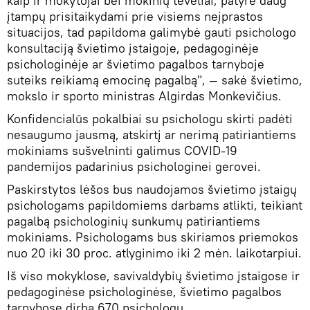
kaip ir mokytojai bei mokinių tėveliai, patyrė daug
įtampų prisitaikydami prie visiems neįprastos
situacijos, tad papildoma galimybė gauti psichologo
konsultaciją švietimo įstaigoje, pedagoginėje
psichologinėje ar švietimo pagalbos tarnyboje
suteiks reikiamą emocinę pagalbą", — sakė švietimo,
mokslo ir sporto ministras Algirdas Monkevičius.
Konfidencialūs pokalbiai su psichologu skirti padėti
nesaugumo jausmą, atskirtį ar nerimą patiriantiems
mokiniams sušvelninti galimus COVID-19
pandemijos padarinius psichologinei gerovei.
Paskirstytos lėšos bus naudojamos švietimo įstaigų
psichologams papildomiems darbams atlikti, teikiant
pagalbą psichologinių sunkumų patiriantiems
mokiniams. Psichologams bus skiriamos priemokos
nuo 20 iki 30 proc. atlyginimo iki 2 mėn. laikotarpiui.
Iš viso mokyklose, savivaldybių švietimo įstaigose ir
pedagoginėse psichologinėse, švietimo pagalbos
tarnybose dirba 670 psichologų.