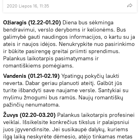
2020 Liepos 16, 11:35
Ožiaragis (12.22-01.20)
Diena bus sėkminga
bendravimui, verslo deryboms ir kelionėms. Bus
galimybė gauti naudingos informacijos, o kartu su ja
ateis ir naujos idėjos. Nenukrypkite nuo pasirinkimo
ir būkite pasirengę greitai priimti sprendimus.
Palankus laikotarpis pasimatymams ir
romantiškiems pomėgiams.
Vandenis (01.21-02.19)
Ypatingų pokyčių laukti
neverta. Dabar geriau planuoti ateitį. Galbūt jūs
turite išbandyti save naujame versle. Santykiai su
mylimu žmogumi bus ramūs. Naujų romantiškų
pažinčių nenumatoma.
Žuvys (02.20-03.20)
Palankus laikotarpis profesinei
veiklai. Išsikelsite konkrečius tikslus ir palaipsniui
juos įgyvendinsite. Jei susikaupė dalykų, kuriems
ilgą laiką neskyrėte dėmesio, atėjo tinkamas metas