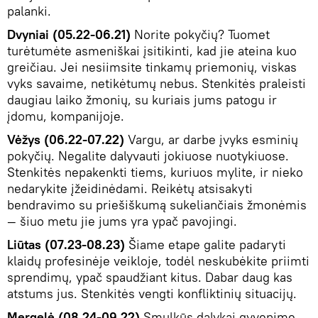
palanki.
Dvyniai (05.22-06.21)
Norite pokyčių? Tuomet
turėtumėte asmeniškai įsitikinti, kad jie ateina kuo
greičiau. Jei nesiimsite tinkamų priemonių, viskas
vyks savaime, netikėtumų nebus. Stenkitės praleisti
daugiau laiko žmonių, su kuriais jums patogu ir
įdomu, kompanijoje.
Vėžys (06.22-07.22)
Vargu, ar darbe įvyks esminių
pokyčių. Negalite dalyvauti jokiuose nuotykiuose.
Stenkitės nepakenkti tiems, kuriuos mylite, ir nieko
nedarykite įžeidinėdami. Reikėtų atsisakyti
bendravimo su priešiškumą sukeliančiais žmonėmis
— šiuo metu jie jums yra ypač pavojingi.
Liūtas (07.23-08.23)
Šiame etape galite padaryti
klaidų profesinėje veikloje, todėl neskubėkite priimti
sprendimų, ypač spaudžiant kitus. Dabar daug kas
atstums jus. Stenkitės vengti konfliktinių situacijų.
Mergelė (08.24-09.22)
Smulkūs dalykai gyvenime