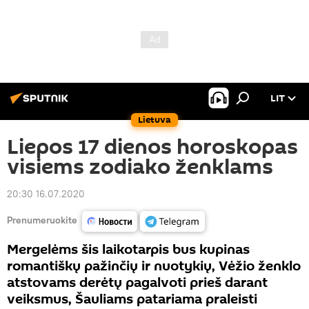
LIT
Lietuva
Liepos 17 dienos horoskopas
visiems zodiako ženklams
20:30 16.07.2020
Prenumeruokite
Mergelėms šis laikotarpis bus kupinas
romantiškų pažinčių ir nuotykių, Vėžio ženklo
atstovams derėtų pagalvoti prieš darant
veiksmus, Šauliams patariama praleisti