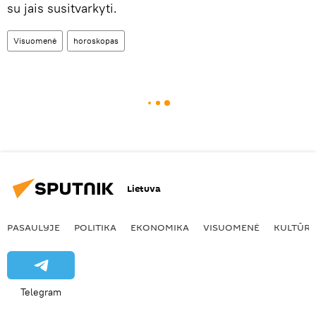
su jais susitvarkyti.
Visuomenė
horoskopas
Lietuva
PASAULYJE
POLITIKA
EKONOMIKA
VISUOMENĖ
KULTŪR
Telegram