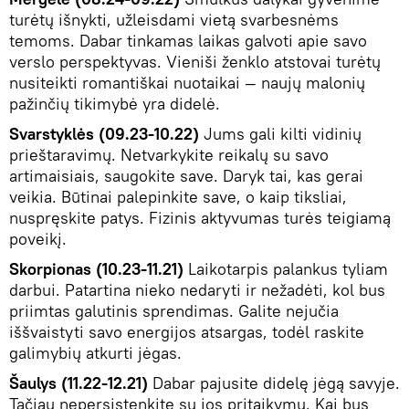
turėtų išnykti, užleisdami vietą svarbesnėms
temoms. Dabar tinkamas laikas galvoti apie savo
verslo perspektyvas. Vieniši ženklo atstovai turėtų
nusiteikti romantiškai nuotaikai — naujų malonių
pažinčių tikimybė yra didelė.
Svarstyklės (09.23-10.22)
Jums gali kilti vidinių
prieštaravimų. Netvarkykite reikalų su savo
artimaisiais, saugokite save. Daryk tai, kas gerai
veikia. Būtinai palepinkite save, o kaip tiksliai,
nuspręskite patys. Fizinis aktyvumas turės teigiamą
poveikį.
Skorpionas (10.23-11.21)
Laikotarpis palankus tyliam
darbui. Patartina nieko nedaryti ir nežadėti, kol bus
priimtas galutinis sprendimas. Galite nejučia
iššvaistyti savo energijos atsargas, todėl raskite
galimybių atkurti jėgas.
Šaulys (11.22-12.21)
Dabar pajusite didelę jėgą savyje.
Tačiau nepersistenkite su jos pritaikymu. Kai bus