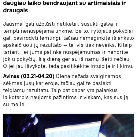
daugiau laiko bendraujant su artimaisiais ir
draugais
Jausmai gali užplūsti netikėtai, susukti galvą ir
tempti nenuspėjama linkme. Be to, rytojaus pokyčiai
gali pasirodyti lemtingi, tačiau nemėginkite iš anksto
apskaičiuoti jų rezultato — tai vis tiek neveiks. Kitaip
tariant, jei jums patinka nuspėjamumas ir nenorite
jokių pokyčių, šią dieną geriau iš namų išeiti rečiau.
O jei jau išvykote, tada pasitikėkite intuicija ir likimu.
Avinas (03.21-04.20)
Diena nežada svaiginamos
sėkmės jūsų karjeroje, tačiau galite pasiekti
teigiamų rezultatų. Taip pat dabar yra palankus
laikotarpis naujoms pažintims ir viskam, kas susiję
su meile.