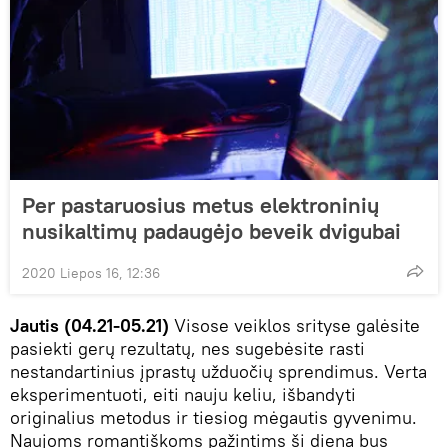
Per pastaruosius metus elektroninių
nusikaltimų padaugėjo beveik dvigubai
2020 Liepos 16, 12:36
Jautis (04.21-05.21)
Visose veiklos srityse galėsite
pasiekti gerų rezultatų, nes sugebėsite rasti
nestandartinius įprastų užduočių sprendimus. Verta
eksperimentuoti, eiti nauju keliu, išbandyti
originalius metodus ir tiesiog mėgautis gyvenimu.
Naujoms romantiškoms pažintims ši diena bus