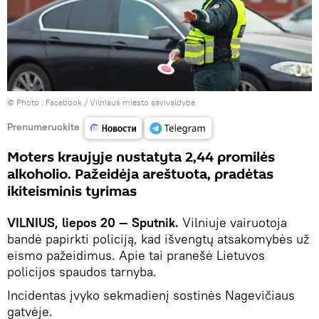
© Photo :
Facebook / Vilniaus miesto savivaldybė
Prenumeruokite
Moters kraujyje nustatyta 2,44 promilės
alkoholio. Pažeidėja areštuota, pradėtas
ikiteisminis tyrimas
VILNIUS, liepos 20 — Sputnik.
Vilniuje vairuotoja
bandė papirkti policiją, kad išvengtų atsakomybės už
eismo pažeidimus. Apie tai pranešė Lietuvos
policijos spaudos tarnyba.
Incidentas įvyko sekmadienį sostinės Nagevičiaus
gatvėje.