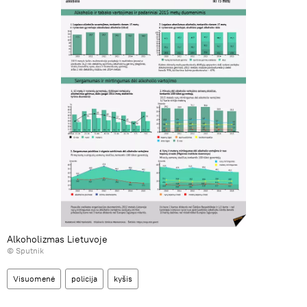
Alkoholizmas Lietuvoje
© Sputnik
Visuomenė
policija
kyšis