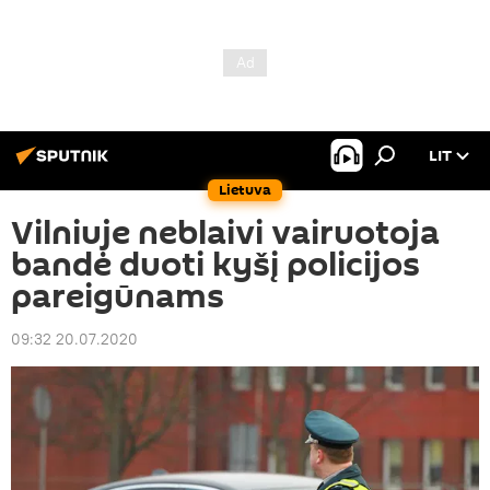
LIT
Lietuva
Vilniuje neblaivi vairuotoja
bandė duoti kyšį policijos
pareigūnams
09:32 20.07.2020