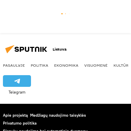
Lietuva
PASAULYJE
POLITIKA
EKONOMIKA
VISUOMENĖ
KULTŪR
Telegram
Apie projektą
Medžiagų naudojimo taisyklės
Privatumo politika