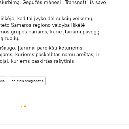
 siurbimą. Gegužės mėnesį "Transneft" iš savo
iškėjo, kad tai įvyko dėl sukčių veiksmų.
teto Samaros regiono valdyba iškėlė
amos grupės nariams, kurie įtariami pavogę
ą rublių.
 išaugo. Įtarimai pareikšti keturiems
ojams, kuriems paskelbtas namų areštas, ir
ojai, kuriems paskirtas rašytinis
uva
politinis prieglobstis