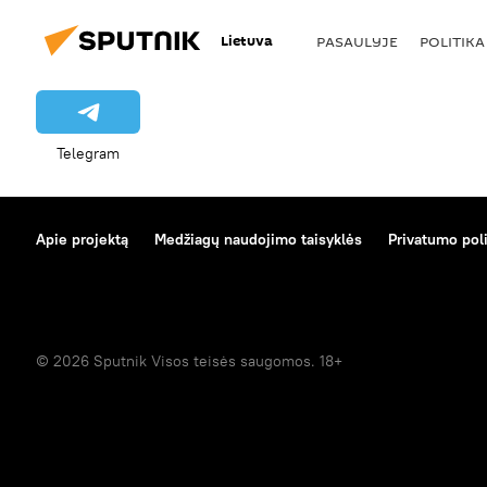
Lietuva
PASAULYJE
POLITIKA
Telegram
Apie projektą
Medžiagų naudojimo taisyklės
Privatumo poli
© 2026 Sputnik Visos teisės saugomos. 18+