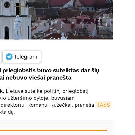
 prieglobstis buvo suteiktas dar šių
tai nebuvo viešai pranešta
k.
Lietuva suteikė politinį prieglobstį
kio užteršimo byloje, buvusiam
 direktoriui Romanui Ružečkai, praneša
TASS
klaidą.