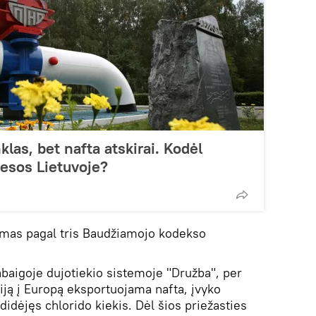
las, bet nafta atskirai. Kodėl
esos Lietuvoje?
amas pagal tris Baudžiamojo kodekso
baigoje dujotiekio sistemoje "Družba", per
siją į Europą eksportuojama nafta, įvyko
didėjęs chlorido kiekis. Dėl šios priežasties