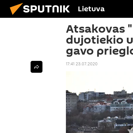
Lietuva
Atsakovas 
dujotiekio 
gavo priegl
17:41 23.07.2020