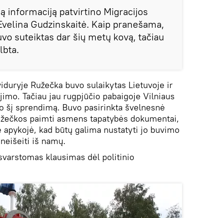
 informaciją patvirtino Migracijos
velina Gudzinskaitė. Kaip pranešama,
buvo suteiktas dar šių metų kovą, tačiau
lbta.
duryje Ružečka buvo sulaikytas Lietuvoje ir
imo. Tačiau jau rugpjūčio pabaigoje Vilniaus
o šį sprendimą. Buvo pasirinkta švelnesnė
užečkos paimti asmens tapatybės dokumentai,
 apykojė, kad būtų galima nustatyti jo buvimo
 neišeiti iš namų.
svarstomas klausimas dėl politinio