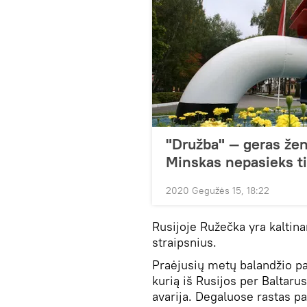
"Družba" — geras ženk
Minskas nepasieks ti
2020 Gegužės 15, 18:22
Rusijoje Ružečka yra kaltin
straipsnius.
Praėjusių metų balandžio pa
kurią iš Rusijos per Baltaru
avarija. Degaluose rastas pa