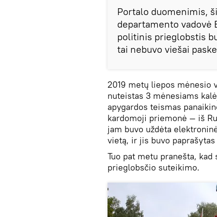
Portalo duomenimis, šią
departamento vadovė E
politinis prieglobstis 
tai nebuvo viešai paske
2019 metų liepos mėnesio vi
nuteistas 3 mėnesiams kalėj
apygardos teismas panaikin
kardomoji priemonė — iš R
jam buvo uždėta elektroninė
vietą, ir jis buvo paprašytas
Tuo pat metu pranešta, kad 
prieglobsčio suteikimo.