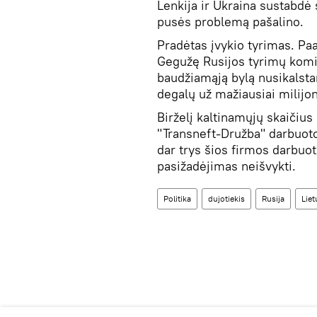
Lenkija ir Ukraina sustabdė
pusės problemą pašalino.
Pradėtas įvykio tyrimas. Paa
Gegužę Rusijos tyrimų komi
baudžiamąją bylą nusikalst
degalų už mažiausiai milijon
Birželį kaltinamųjų skaičius
"Transneft-Družba" darbuot
dar trys šios firmos darbuot
pasižadėjimas neišvykti.
Politika
dujotiekis
Rusija
Liet