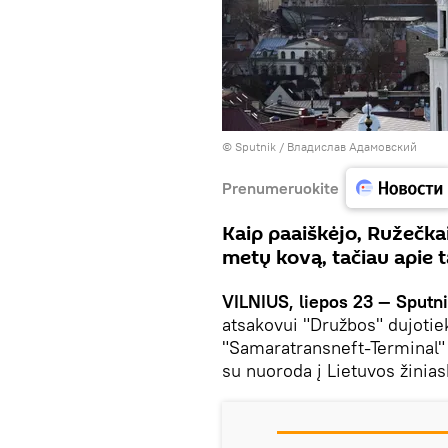
© Sputnik / Владислав Адамовский
Prenumeruokite
Kaip paaiškėjo, Ružečkai
metų kovą, tačiau apie 
VILNIUS, liepos 23 — Sputni
atsakovui "Družbos" dujotie
"Samaratransneft-Terminal"
su nuoroda į Lietuvos žinias