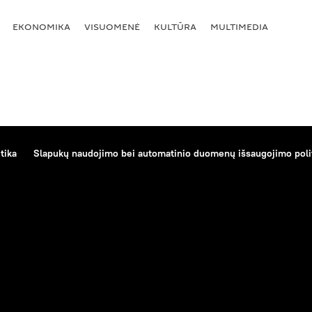
EKONOMIKA
VISUOMENĖ
KULTŪRA
MULTIMEDIA
tika
Slapukų naudojimo bei automatinio duomenų išsaugojimo poli