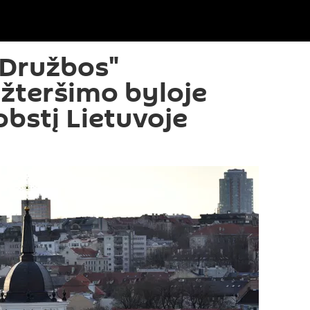
"Družbos"
užteršimo byloje
obstį Lietuvoje