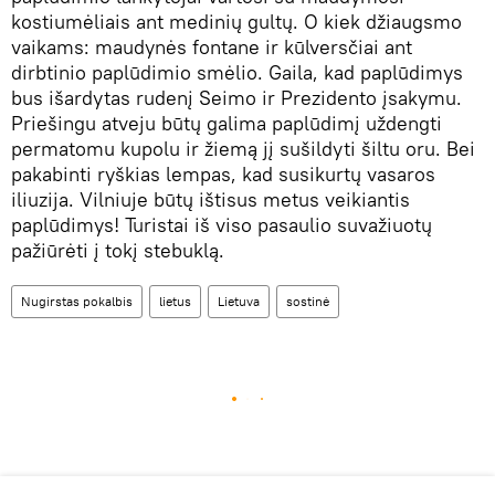
kostiumėliais ant medinių gultų. O kiek džiaugsmo
vaikams: maudynės fontane ir kūlversčiai ant
dirbtinio paplūdimio smėlio. Gaila, kad paplūdimys
bus išardytas rudenį Seimo ir Prezidento įsakymu.
Priešingu atveju būtų galima paplūdimį uždengti
permatomu kupolu ir žiemą jį sušildyti šiltu oru. Bei
pakabinti ryškias lempas, kad susikurtų vasaros
iliuzija. Vilniuje būtų ištisus metus veikiantis
paplūdimys! Turistai iš viso pasaulio suvažiuotų
pažiūrėti į tokį stebuklą.
Nugirstas pokalbis
lietus
Lietuva
sostinė