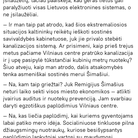
įsilaužėlių, tačiau paaiškėja, kad geras lietus gali
paralyžiuoti visas Lietuvos elektronines sistemas, o
ne įsilaužėliai.
— Ir man taip pat atrodo, kad šios ekstremaliosios
situacijos kaltininkų reikėtų ieškoti sostinės
savivaldybės kabinetuose, juk jie privalo stebėti
kanalizacijos sistemą. Ar prisimeni, kaip prieš trejus
metus pačiame Vilniaus centre pratrūko kanalizacija
ir į upę pasipylė tūkstančiai kubinių metrų nuotekų?
Šiuo atveju, kaip man atrodo, dalis atsakomybės
tenka asmeniškai sostinės merui Šimašiui.
— Na, kam taip griežtai? Juk Remigijus Šimašius
neturi laiko sekti visos miesto ekonomikos — atlikti
įvairius auditus ir nuotekų prevenciją. Jam svarbiau
daryti egzotiškus paplūdimius Vilniaus centre.
— Na, kas liečia paplūdimį, kai kuriems gyventojams
labai patiko mero idėja. Socialiniuose tinkluose pilna
džiaugsmingų nuotraukų, kuriose besišypsantys
paplūdimio lankytojai vartosi su maudymosi