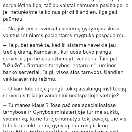
serga lėtine liga, tačiau vaistai namuose pasibaigė, o
jei neturėsime laiko nusipirkti šiandien, liga gali
paūmėti.
— Na, juk per e-sveikata sistemą gydytojas skiria
vaistus lėtiniams pacientams mygtuko paspaudimu.
— Taip, bet esmė ta, kad ši sistema neveikia jau
trečią dieną. Kambariai, kuriuose buvo įrengti
serveriai, po lietaus užtvindyti vandens. Taip pat
"užlūžo" užimtumo tarnybos, notarų ir "Luminor"
banko serveriai. Taigi, visos šios tarnybos šiandien
veikia avariniu režimu.
— O kam kilo idėja įrengti tokių atsakingų institucijų
serverius tokioje vandeniui neatsparioje vietoje?
— Tu manęs klausi? Tose pačiose specialiosiose
tarnybose ir Gynybos ministerijoje turime aukštų
valdininkų, kurie turėjo numatyti tokį pavojų. Jie vis
tobulina elektroninę gynybą nuo rusų ir kinų