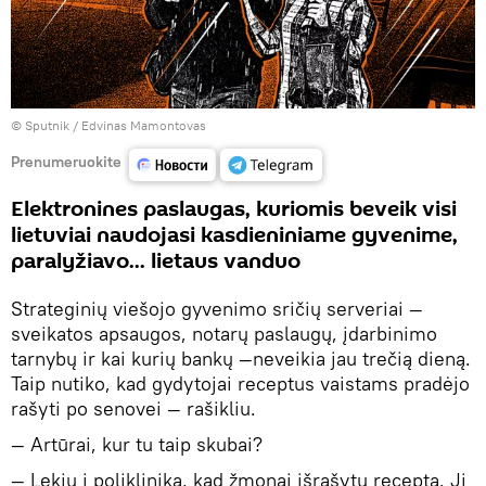
© Sputnik / Edvinas Mamontovas
Prenumeruokite
Elektronines paslaugas, kuriomis beveik visi
lietuviai naudojasi kasdieniniame gyvenime,
paralyžiavo... lietaus vanduo
Strateginių viešojo gyvenimo sričių serveriai —
sveikatos apsaugos, notarų paslaugų, įdarbinimo
tarnybų ir kai kurių bankų —neveikia jau trečią dieną.
Taip nutiko, kad gydytojai receptus vaistams pradėjo
rašyti po senovei — rašikliu.
— Artūrai, kur tu taip skubai?
— Lekiu į polikliniką, kad žmonai išrašytų receptą. Ji