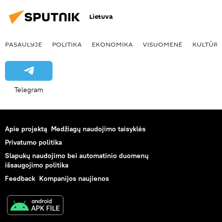
Lietuva
PASAULYJE
POLITIKA
EKONOMIKA
VISUOMENĖ
KULTŪR
Telegram
Apie projektą
Medžiagų naudojimo taisyklės
Privatumo politika
Slapukų naudojimo bei automatinio duomenų
išsaugojimo politika
Feedback
Kompanijos naujienos