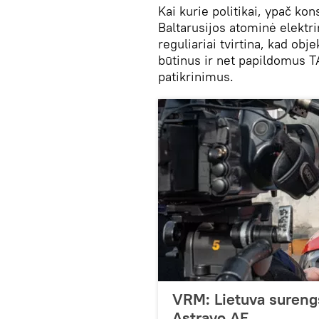
Kai kurie politikai, ypač kon
Baltarusijos atominė elektri
reguliariai tvirtina, kad obj
būtinus ir net papildomus TA
patikrinimus.
VRM: Lietuva sureng
Astravo AE