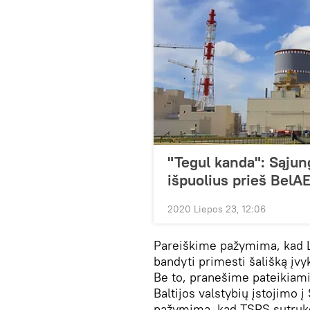
"Tegul kanda": Sąjun
išpuolius prieš BelA
2020 Liepos 23, 12:06
Pareiškime pažymima, kad Lie
bandyti primesti šališką įvyk
Be to, pranešime pateikiami 
Baltijos valstybių įstojimo 
pažymima, kad TSRS sutrukdė