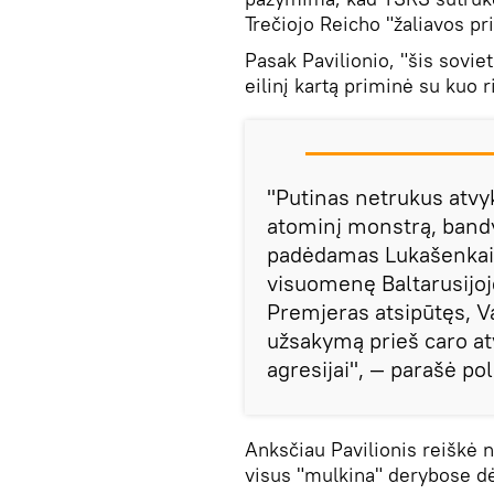
Trečiojo Reicho "žaliavos pr
Pasak Pavilionio, "šis sovi
eilinį kartą priminė su kuo r
"Putinas netrukus atvy
atominį monstrą, bandy
padėdamas Lukašenkai s
visuomenę Baltarusijoj
Premjeras atsipūtęs, Va
užsakymą prieš caro at
agresijai", — parašė po
Anksčiau Pavilionis reiškė n
visus "mulkina" derybose d