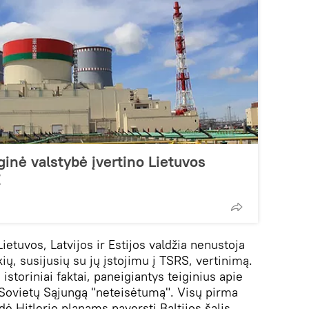
ginė valstybė įvertino Lietuvos
E
tuvos, Latvijos ir Estijos valdžia nenustoja
ių, susijusių su jų įstojimu į TSRS, vertinimą.
istoriniai faktai, paneigiantys teiginius apie
į Sovietų Sąjungą "neteisėtumą". Visų pirma
 Hitlerio planams paversti Baltijos šalis