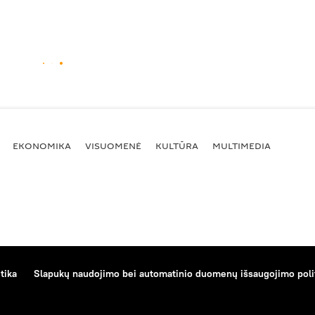
EKONOMIKA
VISUOMENĖ
KULTŪRA
MULTIMEDIA
tika
Slapukų naudojimo bei automatinio duomenų išsaugojimo poli