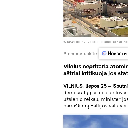
©
@Фото: Министерство энергетики Ре
Prenumeruokite
Vilnius nepritaria atomin
aštriai kritikuoja jos st
VILNIUS, liepos 25 — Sputni
demokratų partijos atstova
užsienio reikalų ministerij
pareiškimą Baltijos valstyb