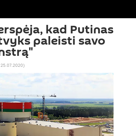
erspėja, kad Putinas
tvyks paleisti savo
nstrą"
2 25.07.2020
)