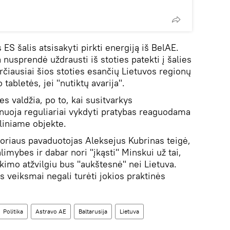
 ES šalis atsisakyti pirkti energiją iš BelAE.
nusprendė uždrausti iš stoties patekti į šalies
 arčiausiai šios stoties esančių Lietuvos regionų
abletės, jei "nutiktų avarija".
es valdžia, po to, kai susitvarkys
nuoja reguliariai vykdyti pratybas reaguodama
liniame objekte.
oriaus pavaduotojas Aleksejus Kubrinas teigė,
limybes ir dabar nori "įkąsti" Minskui už tai,
ekimo atžvilgiu bus "aukštesnė" nei Lietuva.
us veiksmai negali turėti jokios praktinės
Politika
Astravo AE
Baltarusija
Lietuva