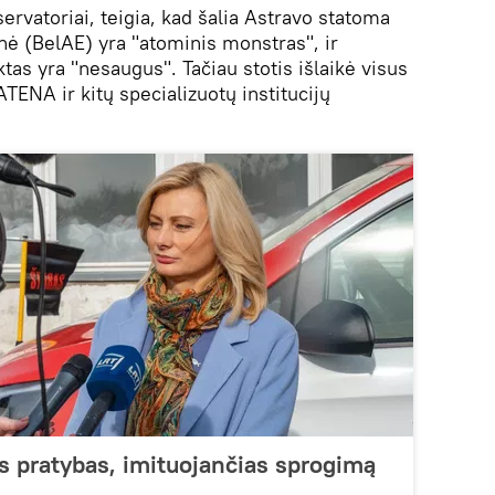
servatoriai, teigia, kad šalia Astravo statoma
nė (BelAE) yra "atominis monstras", ir
ektas yra "nesaugus". Tačiau stotis išlaikė visus
TENA ir kitų specializuotų institucijų
s pratybas, imituojančias sprogimą