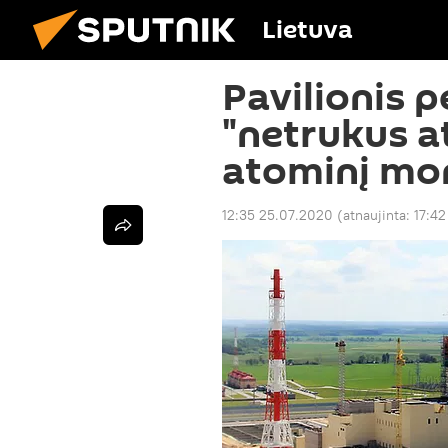
Lietuva
Pavilionis p
"netrukus a
atominį mo
12:35 25.07.2020
(atnaujinta:
17:4