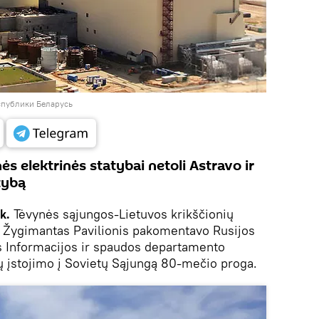
спублики Беларусь
ės elektrinės statybai netoli Astravo ir
atybą
k.
Tėvynės sąjungos-Lietuvos krikščionių
s Žygimantas Pavilionis pakomentavo Rusijos
os Informacijos ir spaudos departamento
ių įstojimo į Sovietų Sąjungą 80-mečio proga.