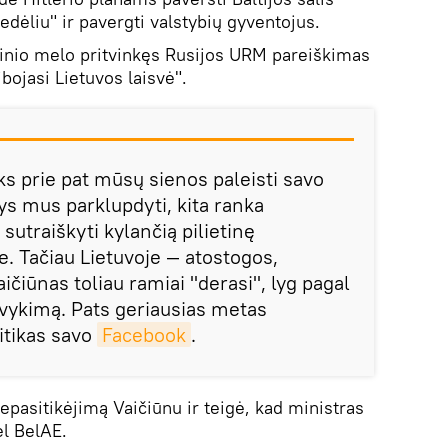
iedėliu" ir pavergti valstybių gyventojus.
etinio melo pritvinkęs Rusijos URM pareiškimas
ibojasi Lietuvos laisvė".
ks prie pat mūsų sienos paleisti savo
s mus parklupdyti, kita ranka
utraiškyti kylančią pilietinę
e. Tačiau Lietuvoje — atostogos,
ičiūnas toliau ramiai "derasi", lyg pagal
vykimą. Pats geriausias metas
litikas savo
Facebook
.
epasitikėjimą Vaičiūnu ir teigė, kad ministras
ėl BelAE.