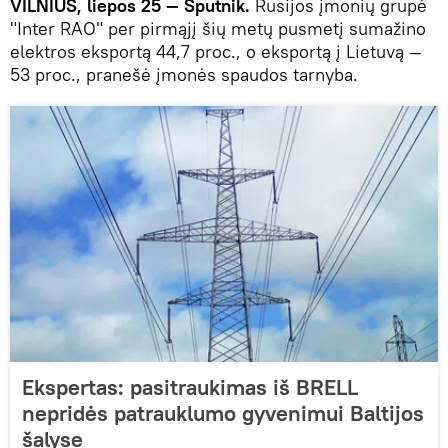
VILNIUS, liepos 25 — Sputnik.
Rusijos įmonių grupė
"Inter RAO" per pirmąjį šių metų pusmetį sumažino
elektros eksportą 44,7 proc., o eksportą į Lietuvą —
53 proc., pranešė įmonės spaudos tarnyba.
Ekspertas: pasitraukimas iš BRELL
nepridės patrauklumo gyvenimui Baltijos
šalyse