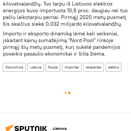
kilovatvalandžių. Tuo tarpu iš Lietuvos elektros
energijos buvo importuota 10,6 proc. daugiau nei tuo
pačiu laikotarpiu pernai. Pirmąjį 2020 metų pusmetį
šis skaičius siekė 0,032 milijardo kilovatvalandžių.
Importo ir eksporto dinamiką lėmė keli veiksniai,
įskaitant kainų sumažėjimą "Nord Pool" rinkoje
pirmąjį šių metų pusmetį, kurį sukėlė pandemijos
poveikis pasaulio ekonomikai ir šilta žiema.
Ekonomika
Lietuva
Rusija
importas
ekspertas
elektra
Lietuva