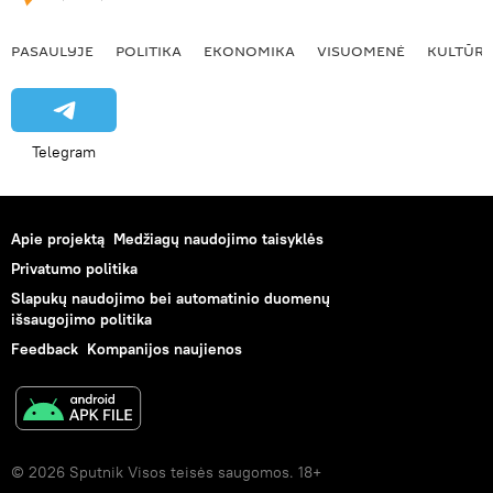
PASAULYJE
POLITIKA
EKONOMIKA
VISUOMENĖ
KULTŪR
Telegram
Apie projektą
Medžiagų naudojimo taisyklės
Privatumo politika
Slapukų naudojimo bei automatinio duomenų
išsaugojimo politika
Feedback
Kompanijos naujienos
© 2026 Sputnik Visos teisės saugomos. 18+