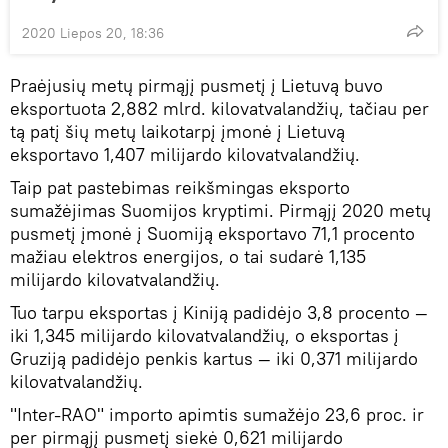
2020 Liepos 20, 18:36
Praėjusių metų pirmąjį pusmetį į Lietuvą buvo
eksportuota 2,882 mlrd. kilovatvalandžių, tačiau per
tą patį šių metų laikotarpį įmonė į Lietuvą
eksportavo 1,407 milijardo kilovatvalandžių.
Taip pat pastebimas reikšmingas eksporto
sumažėjimas Suomijos kryptimi. Pirmąjį 2020 metų
pusmetį įmonė į Suomiją eksportavo 71,1 procento
mažiau elektros energijos, o tai sudarė 1,135
milijardo kilovatvalandžių.
Tuo tarpu eksportas į Kiniją padidėjo 3,8 procento —
iki 1,345 milijardo kilovatvalandžių, o eksportas į
Gruziją padidėjo penkis kartus — iki 0,371 milijardo
kilovatvalandžių.
"Inter-RAO" importo apimtis sumažėjo 23,6 proc. ir
per pirmąjį pusmetį siekė 0,621 milijardo