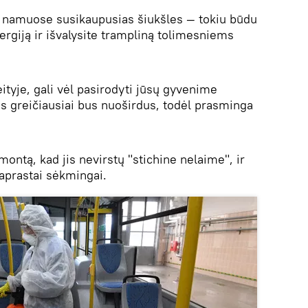
r namuose susikaupusias šiukšles — tokiu būdu
nergiją ir išvalysite trampliną tolimesniems
ityje, gali vėl pasirodyti jūsų gyvenime
s greičiausiai bus nuoširdus, todėl prasminga
montą, kad jis nevirstų "stichine nelaime", ir
paprastai sėkmingai.