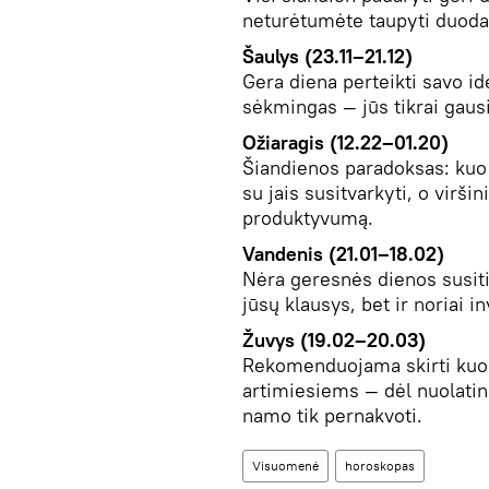
neturėtumėte taupyti duoda
Šaulys (23.11–21.12)
Gera diena perteikti savo i
sėkmingas — jūs tikrai gausi
Ožiaragis (12.22–01.20)
Šiandienos paradoksas: kuo 
su jais susitvarkyti, o virši
produktyvumą.
Vandenis (21.01–18.02)
Nėra geresnės dienos susitikt
jūsų klausys, bet ir noriai 
Žuvys (19.02–20.03)
Rekomenduojama skirti kuo 
artimiesiems — dėl nuolati
namo tik pernakvoti.
Visuomenė
horoskopas