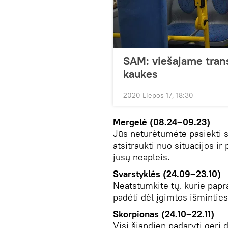
SAM: viešajame tran
kaukes
2020 Liepos 17, 18:30
Mergelė (08.24–09.23)
Jūs neturėtumėte pasiekti sa
atsitraukti nuo situacijos ir
jūsų neapleis.
Svarstyklės (24.09–23.10)
Neatstumkite tų, kurie papr
padėti dėl įgimtos išminties
Skorpionas (24.10–22.11)
Visi šiandien padaryti geri d