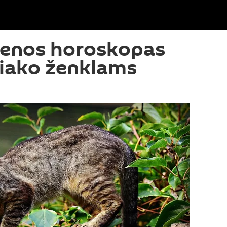
ienos horoskopas
diako ženklams