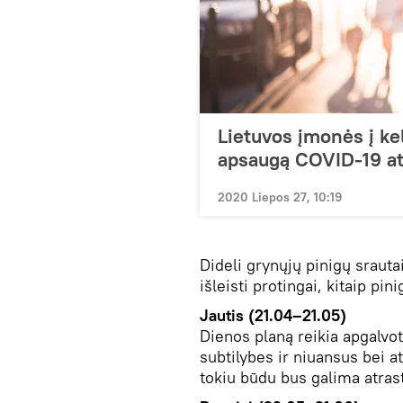
Lietuvos įmonės į ke
apsaugą COVID-19 at
2020 Liepos 27, 10:19
Dideli grynųjų pinigų srautai
išleisti protingai, kitaip pi
Jautis (21.04–21.05)
Dienos planą reikia apgalvoti
subtilybes ir niuansus bei at
tokiu būdu bus galima atrast