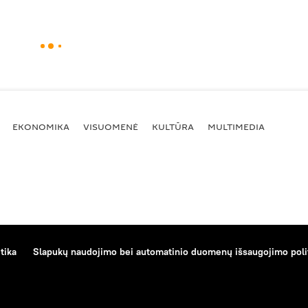
EKONOMIKA
VISUOMENĖ
KULTŪRA
MULTIMEDIA
tika
Slapukų naudojimo bei automatinio duomenų išsaugojimo poli