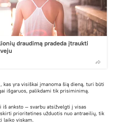
lionių draudimą pradeda įtraukti
veju
, kas yra visiškai įmanoma šią dieną, turi būti
nigai išgaruos, palikdami tik prisiminimą.
 iš anksto — svarbu atsižvelgti į visas
skirti prioritetines užduotis nuo antraeilių, tik
i laiko viskam.