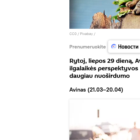
CC0
/
Рixabay
/
Prenumeruokite
Rytoj, liepos 29 dieną,
ilgalaikės perspektyvos 
daugiau nuoširdumo
Avinas (21.03–20.04)