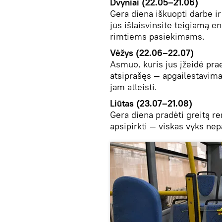
Dvyniai (22.05–21.06)
Gera diena iškuopti darbe i
jūs išlaisvinsite teigiamą e
rimtiems pasiekimams.
Vėžys (22.06–22.07)
Asmuo, kuris jus įžeidė prae
atsiprašęs — apgailestavima
jam atleisti.
Liūtas (23.07–21.08)
Gera diena pradėti greitą re
apsipirkti — viskas vyks ne