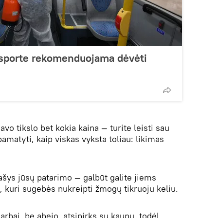
sporte rekomenduojama dėvėti
vo tikslo bet kokia kaina — turite leisti sau
 pamatyti, kaip viskas vyksta toliau: likimas
ašys jūsų patarimo — galbūt galite jiems
, kuri sugebės nukreipti žmogų tikruoju keliu.
arbai, be abejo, atsipirks su kaupu, todėl