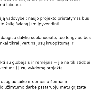
mi labdarą.
dėją vadovybei: naujo projekto pristatymas bus
te žalią šviesą jam įgyvendinti.
daugiau dalykų suplanuosite, tuo lengviau bus
ninkai tikrai įvertins jūsų kruopštumą ir
i su globėjais ir rėmėjais — jie ne tik atidžiai
investuos į jūsų vykdomą projektą.
daugiau laiko ir dėmesio šeimai ir
nio užimtumo darbe pastaruoju metu grįžtate