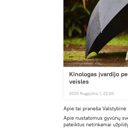
Kinologas įvardijo 
veisles
2020 Rugpjūčio 1, 22:00
Apie tai praneša Valstybinė
Apie nustatomus gyvūnų svei
pateiktus netinkamai užpil