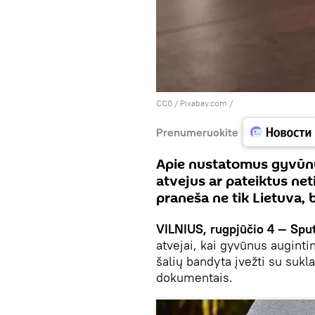
CC0
/
Рixabay.com
/
Prenumeruokite
Apie nustatomus gyvūnų 
atvejus ar pateiktus n
praneša ne tik Lietuva, b
VILNIUS, rugpjūčio 4 — Sput
atvejai, kai gyvūnus auginti
šalių bandyta įvežti su sukla
dokumentais.