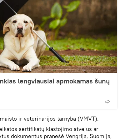
penkias lengviausiai apmokamas šunų
 maisto ir veterinarijos tarnyba (VMVT).
katos sertifikatų klastojimo atvejus ar
dytus dokumentus pranešė Vengrija, Suomija,