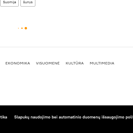
Suomija
šunys
EKONOMIKA
VISUOMENĖ
KULTŪRA
MULTIMEDIA
tika
Slapukų naudojimo bei automatinio duomenų išsaugojimo poli