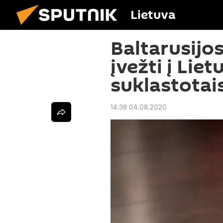
Lietuva
Baltarusijos
įvežti į Lie
suklastotais
14:38 04.08.2020