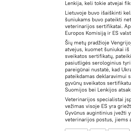
Lenkija, keli tokie atvejai f
Lietuvoje buvo išaiškinti ke
šuniukams buvo pateikti neti
veterinarijos sertifikatai. 
Europos Komisiją ir ES valst
Šių metų pradžioje Vengrijo
atvejus, kuomet šuniukai iš
sveikatos sertifikatų, pate
pasiutligės serologinius ty
pareigūnai nustatė, kad Ukra
pateikdamas deklaravimui su
gyvūnų sveikatos sertifikat
Suomijos bei Lenkijos atsak
Veterinarijos specialistai į
vežimas visoje ES yra griež
Gyvūnus augintinius įvežti y
veterinarijos postus, jiems 