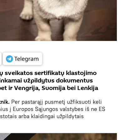
sveikatos sertifikatų klastojimo
etinkamai užpildytus dokumentus
et ir Vengrija, Suomija bei Lenkija
nik.
Per pastarąjį pusmetį užfiksuoti keli
nius į Europos Sąjungos valstybes iš ne ES
stotais arba klaidingai užpildytais