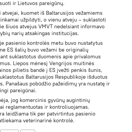
iksuoti ir Lietuvos pareigūnų.
li atvejai, kuomet iš Baltarusijos vežamiems
nkamai užpildyti, o vienu atveju – suklastoti
Apie šiuos atvejus VMVT nedelsiant informavo
ybių narių atsakingas institucijas.
je pasienio kontrolės metu buvo nustatytus
 ne ES šalių buvo vežami be originalių
ikiant suklastotus duomenis apie privalomus
rimus. Liepos mėnesį Vengrijos muitinės
inos pilietis bandė į ES įvežti penkis šunis,
klastotus Baltarusijos Respublikoje išduotus
us. Panašaus pobūdžio pažeidimų yra nustatę ir
ingi pareigūnai.
spėja, jog komercinis gyvūnų augintinių
tai reglamentuotas ir kontroliuojamas.
ra leidžiama tik per patvirtintus pasienio
atliekama veterinarinė kontrolė.