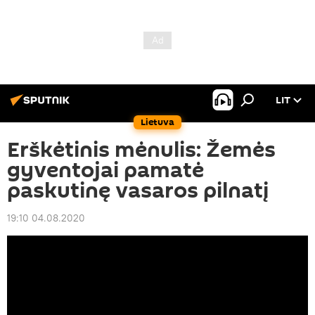
LIT
Lietuva
Erškėtinis mėnulis: Žemės
gyventojai pamatė
paskutinę vasaros pilnatį
19:10 04.08.2020