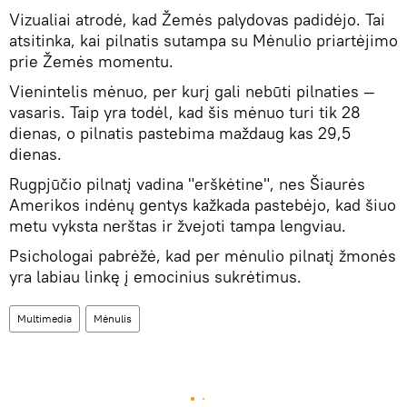
Vizualiai atrodė, kad Žemės palydovas padidėjo. Tai
atsitinka, kai pilnatis sutampa su Mėnulio priartėjimo
prie Žemės momentu.
Vienintelis mėnuo, per kurį gali nebūti pilnaties —
vasaris. Taip yra todėl, kad šis mėnuo turi tik 28
dienas, o pilnatis pastebima maždaug kas 29,5
dienas.
Rugpjūčio pilnatį vadina "erškėtine", nes Šiaurės
Amerikos indėnų gentys kažkada pastebėjo, kad šiuo
metu vyksta nerštas ir žvejoti tampa lengviau.
Psichologai pabrėžė, kad per mėnulio pilnatį žmonės
yra labiau linkę į emocinius sukrėtimus.
Multimedia
Mėnulis