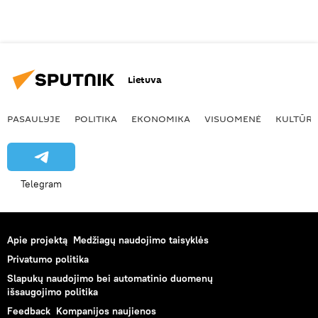
Lietuva
PASAULYJE
POLITIKA
EKONOMIKA
VISUOMENĖ
KULTŪR
Telegram
Apie projektą
Medžiagų naudojimo taisyklės
Privatumo politika
Slapukų naudojimo bei automatinio duomenų
išsaugojimo politika
Feedback
Kompanijos naujienos