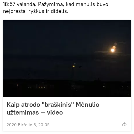
18:57 valandą. Pažymima, kad mėnulis buvo
neįprastai ryškus ir didelis.
Kaip atrodo "braškinis" Mėnulio
užtemimas — video
2020 Birželio 8, 20:05