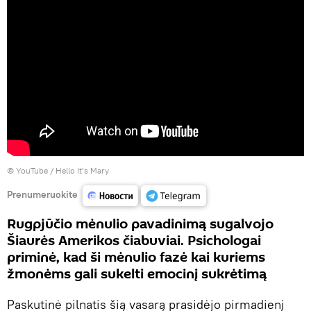
©
YouTube / Hello It’s Mary
Prenumeruokite
Rugpjūčio mėnulio pavadinimą sugalvojo
Šiaurės Amerikos čiabuviai. Psichologai
priminė, kad ši mėnulio fazė kai kuriems
žmonėms gali sukelti emocinį sukrėtimą
Paskutinė pilnatis šią vasarą prasidėjo pirmadienį