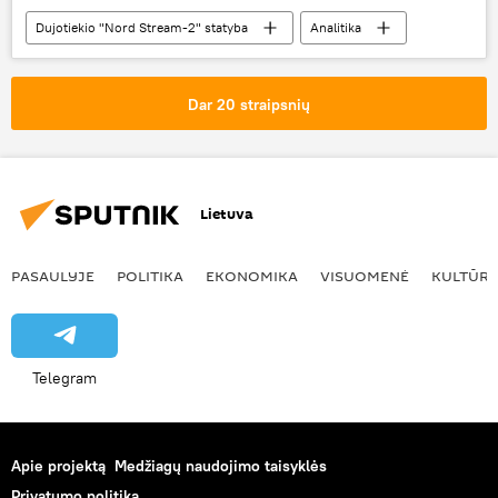
Dujotiekio "Nord Stream-2" statyba
Analitika
Pasaulyje
Nord Stream-2
Gazprom
Dar 20 straipsnių
Lietuva
PASAULYJE
POLITIKA
EKONOMIKA
VISUOMENĖ
KULTŪR
Telegram
Apie projektą
Medžiagų naudojimo taisyklės
Privatumo politika