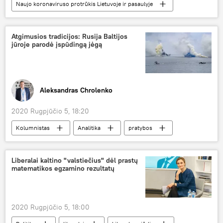
Naujo koronaviruso protrūkis Lietuvoje ir pasaulyje
Visuomenė
Saulius Skvernelis
ugdymo įstaigos
koronavirusas
Atgimusios tradicijos: Rusija Baltijos
jūroje parodė įspūdingą jėgą
Aleksandras Chrolenko
2020 Rugpjūčio 5, 18:20
Kolumnistas
Analitika
pratybos
Rusija
Liberalai kaltino "valstiečius" dėl prastų
matematikos egzamino rezultatų
2020 Rugpjūčio 5, 18:00