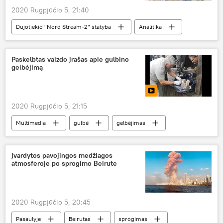
2020 Rugpjūčio 5, 21:40
Dujotiekio "Nord Stream-2" statyba
Analitika
Pasaulyje
Danija
Nord Stream-2
Paskelbtas vaizdo įrašas apie gulbino
gelbėjimą
2020 Rugpjūčio 5, 21:15
Multimedia
gulbė
gelbėjimas
Kuršių nerijos nacionalinis parkas
Įvardytos pavojingos medžiagos
atmosferoje po sprogimo Beirute
2020 Rugpjūčio 5, 20:45
Pasaulyje
Beirutas
sprogimas