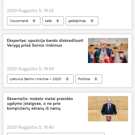
2020 Rugpjūčio 5, 19:20
Visuomenė
katė
gelbėjimas
Ekspertas: opozicija bando diskredituoti
Verygą prieš Seimo rinkimus
2020 Rugpjūčio 5, 19:00
Lietuvos Seimo rinkimai — 2020
Politika
Analitika
Aurelijus Veryga
Seimo rinkimai
atsistatydinimas
Skvernelis: mokslo metai prasidės
ugdymo įstaigose, o ne prie
kompiuterių ekranų iš namų
2020 Rugpjūčio 5, 18:40