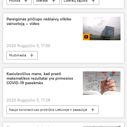
Politika
liberalai
Liberalų sąjūdis
valstiečiai
brandos egzaminai
Pareigūnas pričiupo neblaivų vilkiko
vairuotoją — video
2020 Rugpjūčio 5, 17:50
Multimedia
Kasiulevičius mano, kad prasti
matematikos rezultatai yra pirmosios
COVID-19 pasekmės
2020 Rugpjūčio 5, 17:28
Naujo koronaviruso protrūkis Lietuvoje ir pasaulyje
Visuomenė
matematika
egzaminas
koronavirusas