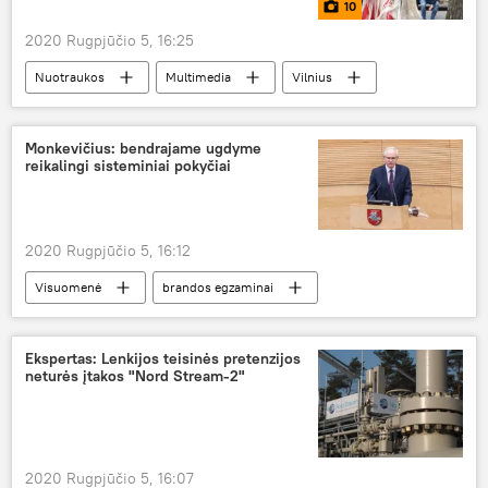
10
2020 Rugpjūčio 5, 16:25
Nuotraukos
Multimedia
Vilnius
Ispanija
Monkevičius: bendrajame ugdyme
reikalingi sisteminiai pokyčiai
2020 Rugpjūčio 5, 16:12
Visuomenė
brandos egzaminai
matematika
Švietimas Lietuvoje
Ekspertas: Lenkijos teisinės pretenzijos
neturės įtakos "Nord Stream-2"
2020 Rugpjūčio 5, 16:07