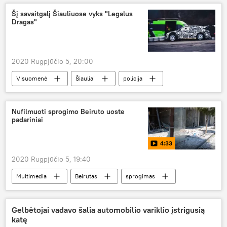
Šį savaitgalį Šiauliuose vyks "Legalus
Dragas"
2020 Rugpjūčio 5, 20:00
Visuomenė
Šiauliai
policija
lenktynės
Nufilmuoti sprogimo Beiruto uoste
padariniai
4:33
2020 Rugpjūčio 5, 19:40
Multimedia
Beirutas
sprogimas
Gelbėtojai vadavo šalia automobilio variklio įstrigusią
katę