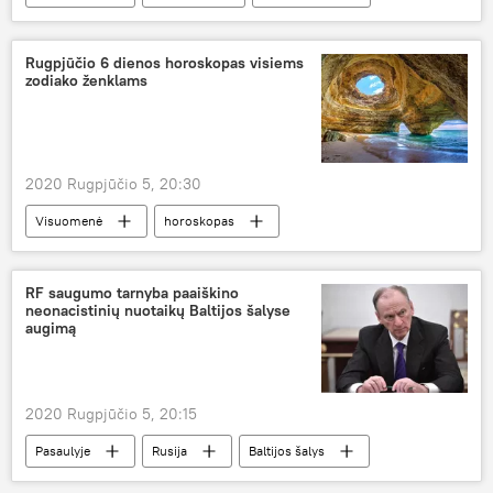
oro tarša
Rugpjūčio 6 dienos horoskopas visiems
zodiako ženklams
2020 Rugpjūčio 5, 20:30
Visuomenė
horoskopas
RF saugumo tarnyba paaiškino
neonacistinių nuotaikų Baltijos šalyse
augimą
2020 Rugpjūčio 5, 20:15
Pasaulyje
Rusija
Baltijos šalys
neonacizmas