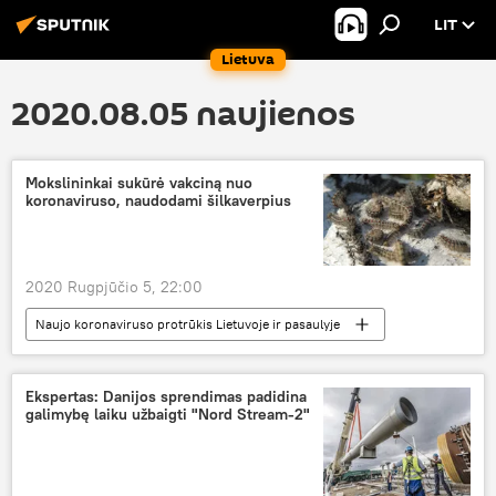
LIT
Lietuva
2020.08.05 naujienos
Mokslininkai sukūrė vakciną nuo
koronaviruso, naudodami šilkaverpius
2020 Rugpjūčio 5, 22:00
Naujo koronaviruso protrūkis Lietuvoje ir pasaulyje
Pasaulyje
koronavirusas
vakcina
mokslininkai
Ekspertas: Danijos sprendimas padidina
galimybę laiku užbaigti "Nord Stream-2"
Vakcinacija nuo COVID-19 Lietuvoje ir pasaulyje: iššūkiai ir pažanga