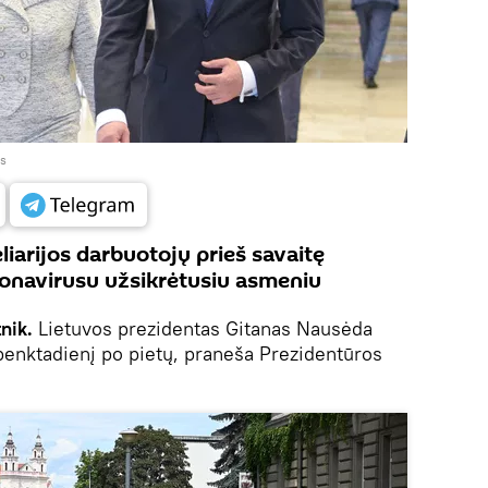
as
iarijos darbuotojų prieš savaitę
ronavirusu užsikrėtusiu asmeniu
nik.
Lietuvos prezidentas Gitanas Nausėda
 penktadienį po pietų, praneša Prezidentūros