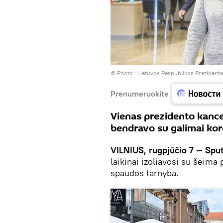
© Photo :
Lietuvos Respublikos Prezident
Prenumeruokite
Vienas prezidento kancel
bendravo su galimai ko
VILNIUS, rugpjūčio 7 — Sput
laikinai izoliavosi su šeima
spaudos tarnyba.