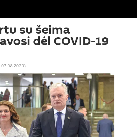
rtu su šeima
liavosi dėl COVID-19
5 07.08.2020
)