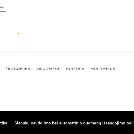
uva
EKONOMIKA
VISUOMENĖ
KULTŪRA
MULTIMEDIA
tika
Slapukų naudojimo bei automatinio duomenų išsaugojimo poli