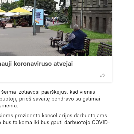
 nauji koronaviruso atvejai
šeima izoliavosi paaiškėjus, kad vienas
rbuotojų prieš savaitę bendravo su galimai
asmeniu.
isiems prezidento kanceliarijos darbuotojams.
 bus taikoma iki bus gauti darbuotojo COVID-