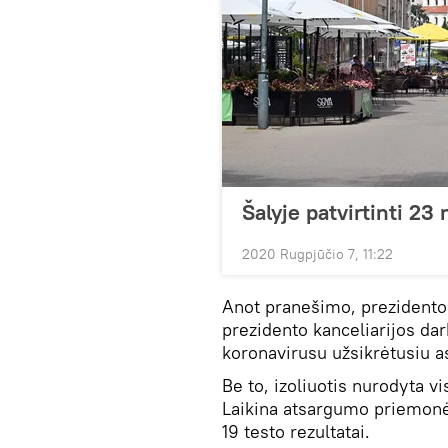
Šalyje patvirtinti 23
2020 Rugpjūčio 7, 11:22
Anot pranešimo, prezidento 
prezidento kanceliarijos da
koronavirusu užsikrėtusiu 
Be to, izoliuotis nurodyta v
Laikina atsargumo priemonė
19 testo rezultatai.