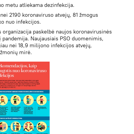
uo metu atliekama dezinfekcija.
 nei 2190 koronaviruso atvejų, 81 žmogus
o nuo infekcijos.
os organizacija paskelbė naujos koronavirusinės
kį pandemija. Naujausiais PSO duomenimis,
iau nei 18,9 milijono infekcijos atvejų,
 žmonių mirė.