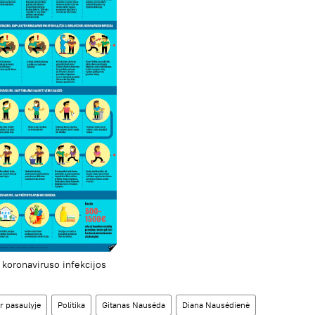
koronaviruso infekcijos
r pasaulyje
Politika
Gitanas Nausėda
Diana Nausėdienė