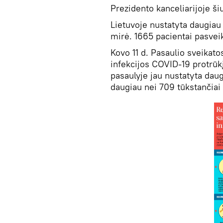
Prezidento kanceliarijoje ši
Lietuvoje nustatyta daugiau
mirė. 1665 pacientai pasveik
Kovo 11 d. Pasaulio sveikat
infekcijos COVID-19 protrū
pasaulyje jau nustatyta daug
daugiau nei 709 tūkstančiai