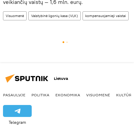
veikiančių vaistų — 1,6 mln. eurų.
Visuomenė
Valstybinė ligonių kasa (VLK)
kompensuojamieji vaistai
Lietuva
PASAULYJE
POLITIKA
EKONOMIKA
VISUOMENĖ
KULTŪR
Telegram