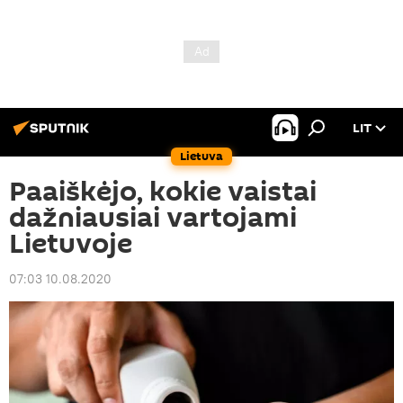
LIT
Lietuva
Paaiškėjo, kokie vaistai
dažniausiai vartojami
Lietuvoje
07:03 10.08.2020