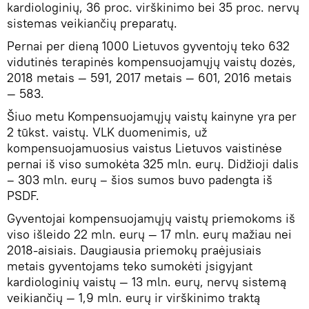
kardiologinių, 36 proc. virškinimo bei 35 proc. nervų
sistemas veikiančių preparatų.
Pernai per dieną 1000 Lietuvos gyventojų teko 632
vidutinės terapinės kompensuojamųjų vaistų dozės,
2018 metais — 591, 2017 metais — 601, 2016 metais
— 583.
Šiuo metu Kompensuojamųjų vaistų kainyne yra per
2 tūkst. vaistų. VLK duomenimis, už
kompensuojamuosius vaistus Lietuvos vaistinėse
pernai iš viso sumokėta 325 mln. eurų. Didžioji dalis
– 303 mln. eurų – šios sumos buvo padengta iš
PSDF.
Gyventojai kompensuojamųjų vaistų priemokoms iš
viso išleido 22 mln. eurų — 17 mln. eurų mažiau nei
2018-aisiais. Daugiausia priemokų praėjusiais
metais gyventojams teko sumokėti įsigyjant
kardiologinių vaistų — 13 mln. eurų, nervų sistemą
veikiančių — 1,9 mln. eurų ir virškinimo traktą