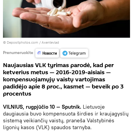
© Depositphotos.com /
Аxentevlad
Prenumeruokite
Naujausias VLK tyrimas parodė, kad per
ketverius metus — 2016-2019-aisiais —
kompensuojamųjų vaistų vartojimas
padidėjo apie 8 proc., kasmet — beveik po 3
procentus
VILNIUS, rugpjūčio 10 — Sputnik.
Lietuvoje
daugiausia buvo kompensuota širdies ir kraujagyslių
sistemą veikiančių vaistų, praneša Valstybinės
ligonių kasos (VLK) spaudos tarnyba.