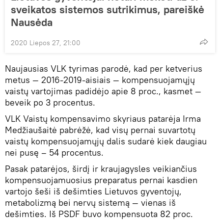
sveikatos sistemos sutrikimus, pareiškė
Nausėda
2020 Liepos 27, 21:00
Naujausias VLK tyrimas parodė, kad per ketverius
metus — 2016-2019-aisiais — kompensuojamųjų
vaistų vartojimas padidėjo apie 8 proc., kasmet —
beveik po 3 procentus.
VLK Vaistų kompensavimo skyriaus patarėja Irma
Medžiaušaitė pabrėžė, kad visų pernai suvartotų
vaistų kompensuojamųjų dalis sudarė kiek daugiau
nei pusę – 54 procentus.
Pasak patarėjos, širdį ir kraujagysles veikiančius
kompensuojamuosius preparatus pernai kasdien
vartojo šeši iš dešimties Lietuvos gyventojų,
metabolizmą bei nervų sistemą — vienas iš
dešimties. Iš PSDF buvo kompensuota 82 proc.