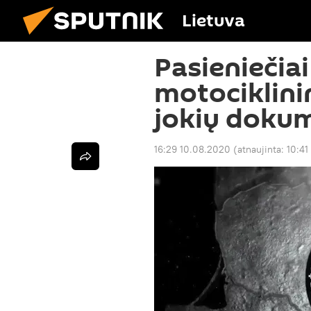
Lietuva
Pasieniečia
motociklini
jokių doku
16:29 10.08.2020
(atnaujinta:
10:41