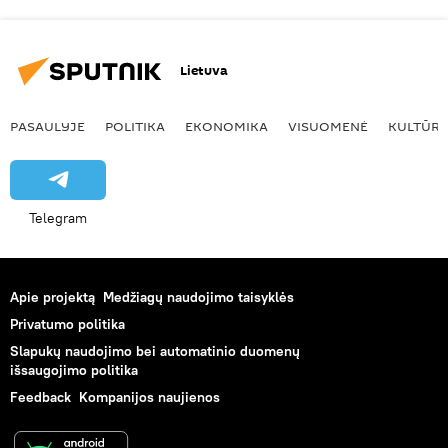
Lietuva
PASAULYJE
POLITIKA
EKONOMIKA
VISUOMENĖ
KULTŪR
Telegram
Apie projektą
Medžiagų naudojimo taisyklės
Privatumo politika
Slapukų naudojimo bei automatinio duomenų
išsaugojimo politika
Feedback
Kompanijos naujienos