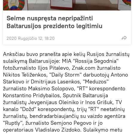
Seime nuspręsta nepripažinti
Baltarusijos prezidento legitimiu
2020 Rugpjūčio 12, 18:20
Anksčiau buvo pranešta apie kelių Rusijos žurnalistų
sulaikymą Baltarusijoje: MIA "Rossija Segodnia"
fotožurnalisto Iljos Pitalevo, Znak.com žurnalisto
Nikitos Teliženkos, "Daily Storm" darbuotojų Antono
Starkovo ir Dmitrijaus Lasenkos, "Meduzos"
žurnalisto Maksimo Solopovo, "RT" korespondento
Konstantino Pridybailos, Sputnik Baltarusija
žurnalistų Jevgenijaus Oleiniko ir Inos Grišuk, TV
kanalo "Dožd" korespondentų, trijų "RT" neetatinių
žurnalistų, bendradarbiaujančių su vaizdo agentūra
"Ruptly", žurnalisto Semjono Pegovo ir jo
operatoriaus Vladislavo Zizdoko. Sulaikymo metu