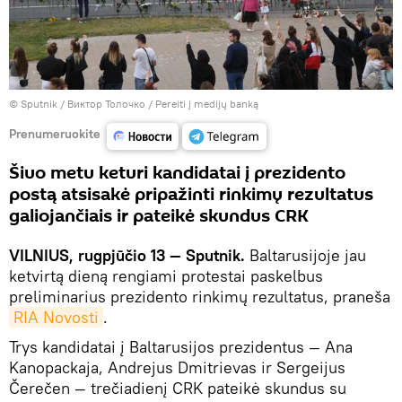
© Sputnik / Виктор Толочко
/
Pereiti į medijų banką
Prenumeruokite
Šiuo metu keturi kandidatai į prezidento
postą atsisakė pripažinti rinkimų rezultatus
galiojančiais ir pateikė skundus CRK
VILNIUS, rugpjūčio 13 — Sputnik.
Baltarusijoje jau
ketvirtą dieną rengiami protestai paskelbus
preliminarius prezidento rinkimų rezultatus, praneša
RIA Novosti
.
Trys kandidatai į Baltarusijos prezidentus — Ana
Kanopackaja, Andrejus Dmitrievas ir Sergeijus
Čerečen — trečiadienį CRK pateikė skundus su