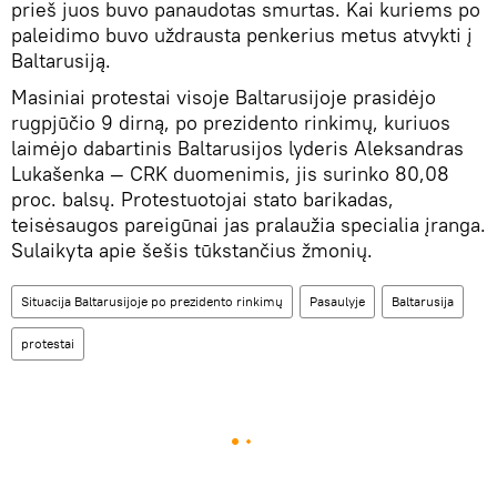
prieš juos buvo panaudotas smurtas. Kai kuriems po
paleidimo buvo uždrausta penkerius metus atvykti į
Baltarusiją.
Masiniai protestai visoje Baltarusijoje prasidėjo
rugpjūčio 9 dirną, po prezidento rinkimų, kuriuos
laimėjo dabartinis Baltarusijos lyderis Aleksandras
Lukašenka — CRK duomenimis, jis surinko 80,08
proc. balsų. Protestuotojai stato barikadas,
teisėsaugos pareigūnai jas pralaužia specialia įranga.
Sulaikyta apie šešis tūkstančius žmonių.
Situacija Baltarusijoje po prezidento rinkimų
Pasaulyje
Baltarusija
protestai