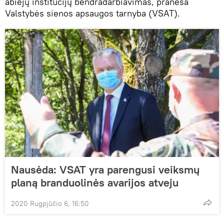
abiejų institucijų bendradarbiavimas, praneša
Valstybės sienos apsaugos tarnyba (VSAT).
Nausėda: VSAT yra parengusi veiksmų
planą branduolinės avarijos atveju
2020 Rugpjūčio 6, 16:50