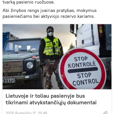
tvarką pasienio ruožuose.
Abi žinybos rengs įvairias pratybas, mokymus
pasieniečiams bei aktyviojo rezervo kariams.
Lietuvoje ir toliau pasienyje bus
tikrinami atvykstančiųjų dokumentai
2020 Rugpjūčio 12, 20:45