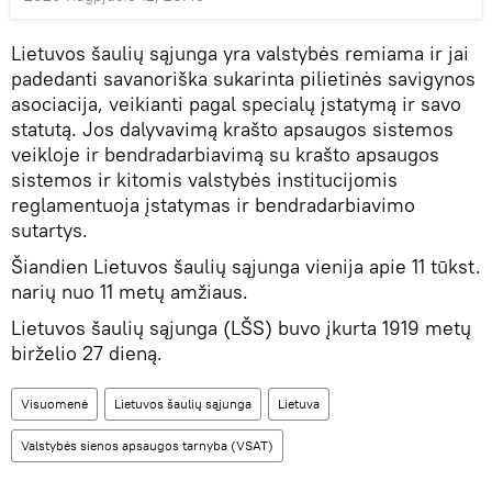
Lietuvos šaulių sąjunga yra valstybės remiama ir jai
padedanti savanoriška sukarinta pilietinės savigynos
asociacija, veikianti pagal specialų įstatymą ir savo
statutą. Jos dalyvavimą krašto apsaugos sistemos
veikloje ir bendradarbiavimą su krašto apsaugos
sistemos ir kitomis valstybės institucijomis
reglamentuoja įstatymas ir bendradarbiavimo
sutartys.
Šiandien Lietuvos šaulių sąjunga vienija apie 11 tūkst.
narių nuo 11 metų amžiaus.
Lietuvos šaulių sąjunga (LŠS) buvo įkurta 1919 metų
birželio 27 dieną.
Visuomenė
Lietuvos šaulių sąjunga
Lietuva
Valstybės sienos apsaugos tarnyba (VSAT)