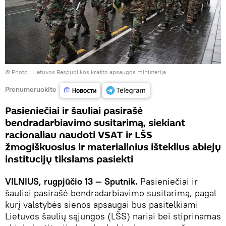
© Photo :
Lietuvos Respublikos krašto apsaugos ministerija
Prenumeruokite
Pasieniečiai ir šauliai pasirašė
bendradarbiavimo susitarimą, siekiant
racionaliau naudoti VSAT ir LŠS
žmogiškuosius ir materialinius išteklius abiejų
institucijų tikslams pasiekti
VILNIUS, rugpjūčio 13 — Sputnik.
Pasieniečiai ir
šauliai pasirašė bendradarbiavimo susitarimą, pagal
kurį valstybės sienos apsaugai bus pasitelkiami
Lietuvos šaulių sąjungos (LŠS) nariai bei stiprinamas