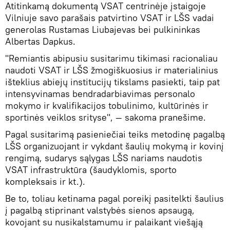
Atitinkamą dokumentą VSAT centrinėje įstaigoje
Vilniuje savo parašais patvirtino VSAT ir LŠS vadai
generolas Rustamas Liubajevas bei pulkininkas
Albertas Dapkus.
"Remiantis abipusiu susitarimu tikimasi racionaliau
naudoti VSAT ir LŠS žmogiškuosius ir materialinius
išteklius abiejų institucijų tikslams pasiekti, taip pat
intensyvinamas bendradarbiavimas personalo
mokymo ir kvalifikacijos tobulinimo, kultūrinės ir
sportinės veiklos srityse", — sakoma pranešime.
Pagal susitarimą pasieniečiai teiks metodinę pagalbą
LŠS organizuojant ir vykdant šaulių mokymą ir kovinį
rengimą, sudarys sąlygas LŠS nariams naudotis
VSAT infrastruktūra (šaudyklomis, sporto
kompleksais ir kt.).
Be to, toliau ketinama pagal poreikį pasitelkti šaulius
į pagalbą stiprinant valstybės sienos apsaugą,
kovojant su nusikalstamumu ir palaikant viešąją