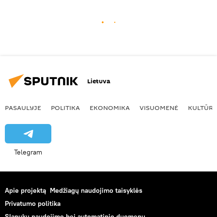
Lietuva
PASAULYJE
POLITIKA
EKONOMIKA
VISUOMENĖ
KULTŪR
Telegram
Apie projektą
Medžiagų naudojimo taisyklės
Privatumo politika
Slapukų naudojimo bei automatinio duomenų