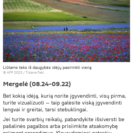
Liūtams teks iš daugybės idėjų pasirinkti vieną
© AFP 2023 / Tiziana Fabi
Mergelė (08.24-09.22)
Bet kokią idėją, kurią norite įgyvendinti, visų pirma,
turite vizualizuoti — taip galėsite viską įgyvendinti
lengvai ir greitai, tarsi stebuklingai.
Jei turite svarbių reikalų, pabandykite išsiversti be
pašalinės pagalbos arba prisiimkite atsakomybę
priimant sprendimus. Klausydamiesi patarėjų