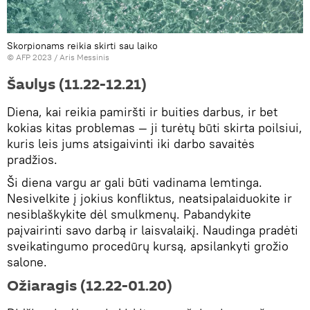
Skorpionams reikia skirti sau laiko
© AFP 2023 / Aris Messinis
Šaulys (11.22-12.21)
Diena, kai reikia pamiršti ir buities darbus, ir bet
kokias kitas problemas — ji turėtų būti skirta poilsiui,
kuris leis jums atsigaivinti iki darbo savaitės
pradžios.
Ši diena vargu ar gali būti vadinama lemtinga.
Nesivelkite į jokius konfliktus, neatsipalaiduokite ir
nesiblaškykite dėl smulkmenų. Pabandykite
paįvairinti savo darbą ir laisvalaikį. Naudinga pradėti
sveikatingumo procedūrų kursą, apsilankyti grožio
salone.
Ožiaragis (12.22-01.20)