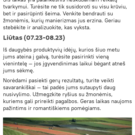
tvarkymui. Turėsite ne tik susidoroti su visu krūviu,
bet ir pasirūpinti šeima. Venkite bendrauti su
žmonėmis, kurių manierizmas jus erzina. Geriau
stebėkite ir analizuokite, kas vyksta.
Liūtas (07.23-08.23)
Iš daugybės produktyvių idėjų, kurios šiuo metu
jums ateina į galvą, turėsite pasirinkti vieną
vienintelę — jos įgyvendinimas laikui bėgant atneš
jums sėkmę.
Norėdami pasiekti gerų rezultatų, turite veikti
savarankiškai — tai padės jums sutaupyti daug
nusivylimo. Užmegzkite ryšius su žmonėmis,
kuriems gali prireikti pagalbos. Geras laikas naujoms
pažintims ir romantiškiems pomėgiams.