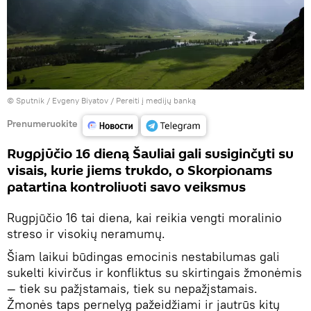
© Sputnik / Evgeny Biyatov
/
Pereiti į medijų banką
Prenumeruokite
Rugpjūčio 16 dieną Šauliai gali susiginčyti su
visais, kurie jiems trukdo, o Skorpionams
patartina kontroliuoti savo veiksmus
Rugpjūčio 16 tai diena, kai reikia vengti moralinio
streso ir visokių neramumų.
Šiam laikui būdingas emocinis nestabilumas gali
sukelti kivirčus ir konfliktus su skirtingais žmonėmis
— tiek su pažįstamais, tiek su nepažįstamais.
Žmonės taps pernelyg pažeidžiami ir jautrūs kitų