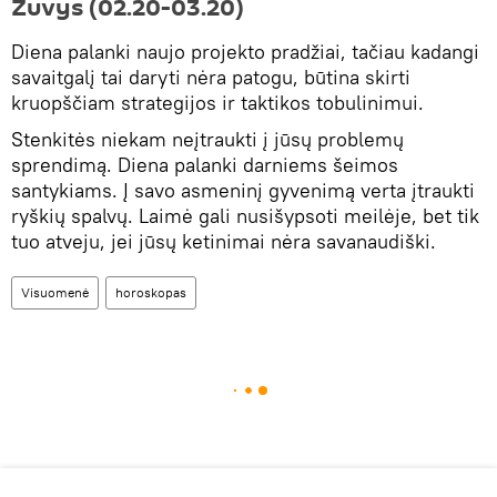
Žuvys (02.20-03.20)
Diena palanki naujo projekto pradžiai, tačiau kadangi
savaitgalį tai daryti nėra patogu, būtina skirti
kruopščiam strategijos ir taktikos tobulinimui.
Stenkitės niekam neįtraukti į jūsų problemų
sprendimą. Diena palanki darniems šeimos
santykiams. Į savo asmeninį gyvenimą verta įtraukti
ryškių spalvų. Laimė gali nusišypsoti meilėje, bet tik
tuo atveju, jei jūsų ketinimai nėra savanaudiški.
Visuomenė
horoskopas