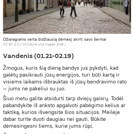
Ožiaragiams verta didžiausią dėmesį skirti savo šeimai
CC BY 2.0
/
Christine und Hagen Graf
/
Vandenis (01.21-02.19)
Žmogus, kuris šią dieną bandys jus pykdyti, kad
galėtų pasikrauti jūsų energijos, turi būti kartą ir
visiems laikams išbrauktas iš jūsų bendravimo rato
— jums ne pakeliui su juo.
Šiuo metu galite atsidurti tarp dviejų gaisrų. Todėl
pabandykite iš anksto apgalvoti pabėgimo kelius ar
taktiką, kurios išvengsite šios situacijos. Meilėje
dabar turite duoti daugiau nei gauti. Būkite
dėmesingesni tiems, kurie jums rūpi.