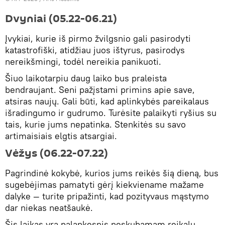
Dvyniai (05.22-06.21)
Įvykiai, kurie iš pirmo žvilgsnio gali pasirodyti
katastrofiški, atidžiau juos ištyrus, pasirodys
nereikšmingi, todėl nereikia panikuoti.
Šiuo laikotarpiu daug laiko bus praleista
bendraujant. Seni pažįstami primins apie save,
atsiras naujų. Gali būti, kad aplinkybės pareikalaus
išradingumo ir gudrumo. Turėsite palaikyti ryšius su
tais, kurie jums nepatinka. Stenkitės su savo
artimaisiais elgtis atsargiai.
Vėžys (06.22-07.22)
Pagrindinė kokybė, kurios jums reikės šią dieną, bus
sugebėjimas pamatyti gėrį kiekviename mažame
dalyke — turite pripažinti, kad pozityvaus mąstymo
dar niekas neatšaukė.
Šis laikas yra palankesnis neskubamam reikalų