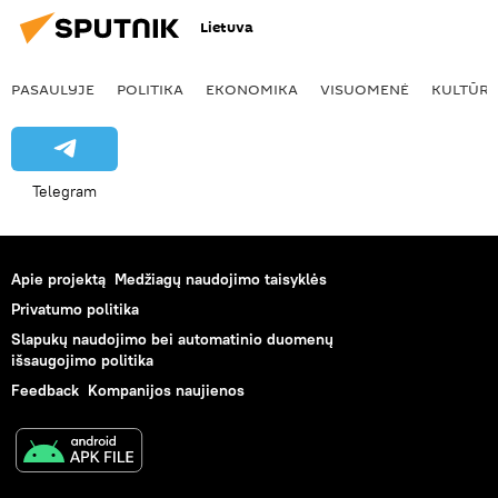
Lietuva
PASAULYJE
POLITIKA
EKONOMIKA
VISUOMENĖ
KULTŪR
Telegram
Apie projektą
Medžiagų naudojimo taisyklės
Privatumo politika
Slapukų naudojimo bei automatinio duomenų
išsaugojimo politika
Feedback
Kompanijos naujienos