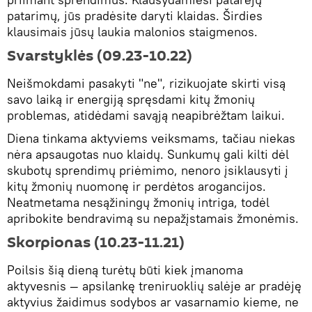
patarimų, jūs pradėsite daryti klaidas. Širdies
klausimais jūsų laukia malonios staigmenos.
Svarstyklės (09.23-10.22)
Neišmokdami pasakyti "ne", rizikuojate skirti visą
savo laiką ir energiją spręsdami kitų žmonių
problemas, atidėdami savąją neapibrėžtam laikui.
Diena tinkama aktyviems veiksmams, tačiau niekas
nėra apsaugotas nuo klaidų. Sunkumų gali kilti dėl
skubotų sprendimų priėmimo, nenoro įsiklausyti į
kitų žmonių nuomonę ir perdėtos arogancijos.
Neatmetama nesąžiningų žmonių intriga, todėl
apribokite bendravimą su nepažįstamais žmonėmis.
Skorpionas (10.23-11.21)
Poilsis šią dieną turėtų būti kiek įmanoma
aktyvesnis — apsilankę treniruoklių salėje ar pradėję
aktyvius žaidimus sodybos ar vasarnamio kieme, ne