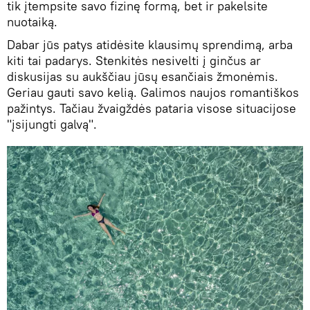
tik įtempsite savo fizinę formą, bet ir pakelsite
nuotaiką.
Dabar jūs patys atidėsite klausimų sprendimą, arba
kiti tai padarys. Stenkitės nesivelti į ginčus ar
diskusijas su aukščiau jūsų esančiais žmonėmis.
Geriau gauti savo kelią. Galimos naujos romantiškos
pažintys. Tačiau žvaigždės pataria visose situacijose
"įsijungti galvą".