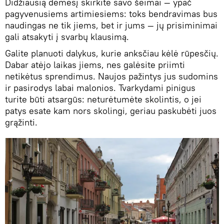
Didžiausią dėmesį skirkite savo šeimai — ypač
pagyvenusiems artimiesiems: toks bendravimas bus
naudingas ne tik jiems, bet ir jums — jų prisiminimai
gali atsakyti į svarbų klausimą.
Galite planuoti dalykus, kurie anksčiau kėlė rūpesčių.
Dabar atėjo laikas jiems, nes galėsite priimti
netikėtus sprendimus. Naujos pažintys jus sudomins
ir pasirodys labai malonios. Tvarkydami pinigus
turite būti atsargūs: neturėtumėte skolintis, o jei
patys esate kam nors skolingi, geriau paskubėti juos
grąžinti.