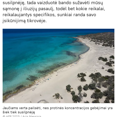
susilpnėję, tada vaizduotė bando sužavėti mūsų
sąmonę į iliuzijų pasaulį, todėl bet kokie reikalai,
reikalaujantys specifikos, sunkiai randa savo
įsikūnijimą tikrovėje.
Jaučiams verta pailsėti, nes protinės koncentracijos gebėjimai yra
šiek tiek susilpnėję
© AFP 2023 / Aris Messinis