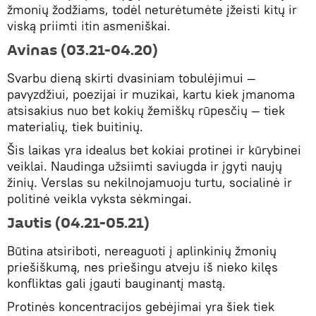
žmonių žodžiams, todėl neturėtumėte įžeisti kitų ir
viską priimti itin asmeniškai.
Avinas (03.21-04.20)
Svarbu dieną skirti dvasiniam tobulėjimui —
pavyzdžiui, poezijai ir muzikai, kartu kiek įmanoma
atsisakius nuo bet kokių žemiškų rūpesčių — tiek
materialių, tiek buitinių.
Šis laikas yra idealus bet kokiai protinei ir kūrybinei
veiklai. Naudinga užsiimti saviugda ir įgyti naujų
žinių. Verslas su nekilnojamuoju turtu, socialinė ir
politinė veikla vyksta sėkmingai.
Jautis (04.21-05.21)
Būtina atsiriboti, nereaguoti į aplinkinių žmonių
priešiškumą, nes priešingu atveju iš nieko kilęs
konfliktas gali įgauti bauginantį mastą.
Protinės koncentracijos gebėjimai yra šiek tiek