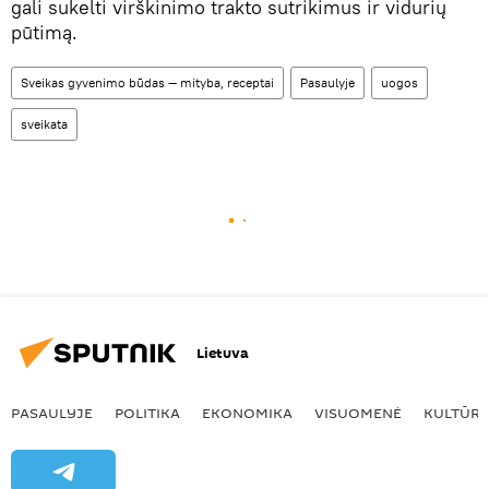
gali sukelti virškinimo trakto sutrikimus ir vidurių
pūtimą.
Sveikas gyvenimo būdas — mityba, receptai
Pasaulyje
uogos
sveikata
Lietuva
PASAULYJE
POLITIKA
EKONOMIKA
VISUOMENĖ
KULTŪR