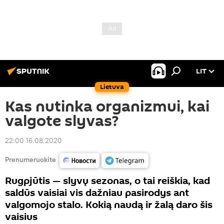
LIT
Lietuva
Kas nutinka organizmui, kai
valgote slyvas?
22:00 16.08.2020
Prenumeruokite
Rugpjūtis — slyvų sezonas, o tai reiškia, kad
saldūs vaisiai vis dažniau pasirodys ant
valgomojo stalo. Kokią naudą ir žalą daro šis
vaisius