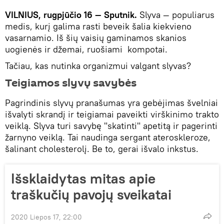
VILNIUS, rugpjūčio 16 — Sputnik.
Slyva — populiarus
medis, kurį galima rasti beveik šalia kiekvieno
vasarnamio. Iš šių vaisių gaminamos skanios
uogienės ir džemai, ruošiami kompotai.
Tačiau, kas nutinka organizmui valgant slyvas?
Teigiamos slyvų savybės
Pagrindinis slyvų pranašumas yra gebėjimas švelniai
išvalyti skrandį ir teigiamai paveikti virškinimo trakto
veiklą. Slyva turi savybę "skatinti" apetitą ir pagerinti
žarnyno veiklą. Tai naudinga sergant ateroskleroze,
šalinant cholesterolį. Be to, gerai išvalo inkstus.
Išsklaidytas mitas apie
traškučių pavojų sveikatai
2020 Liepos 17, 22:00