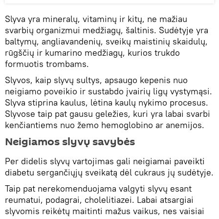
Slyva yra mineralų, vitaminų ir kitų, ne mažiau
svarbių organizmui medžiagų, šaltinis. Sudėtyje yra
baltymų, angliavandenių, sveikų maistinių skaidulų,
rūgščių ir kumarino medžiagų, kurios trukdo
formuotis trombams.
Slyvos, kaip slyvų sultys, apsaugo kepenis nuo
neigiamo poveikio ir sustabdo įvairių ligų vystymąsi.
Slyva stiprina kaulus, lėtina kaulų nykimo procesus.
Slyvose taip pat gausu geležies, kuri yra labai svarbi
kenčiantiems nuo žemo hemoglobino ar anemijos.
Neigiamos slyvų savybės
Per didelis slyvų vartojimas gali neigiamai paveikti
diabetu sergančiųjų sveikatą dėl cukraus jų sudėtyje.
Taip pat nerekomenduojama valgyti slyvų esant
reumatui, podagrai, cholelitiazei. Labai atsargiai
slyvomis reikėtų maitinti mažus vaikus, nes vaisiai