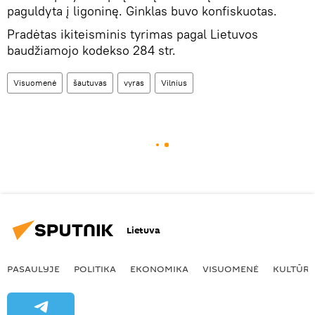
paguldyta į ligoninę. Ginklas buvo konfiskuotas.
Pradėtas ikiteisminis tyrimas pagal Lietuvos
baudžiamojo kodekso 284 str.
Visuomenė
šautuvas
vyras
Vilnius
Lietuva
PASAULYJE
POLITIKA
EKONOMIKA
VISUOMENĖ
KULTŪR