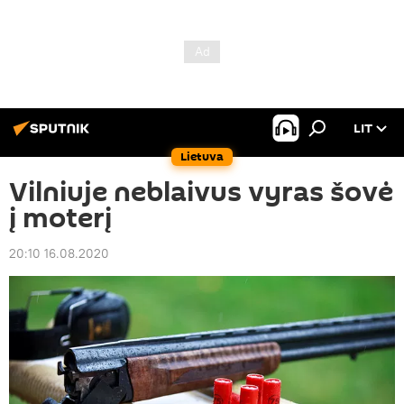
LIT
Lietuva
Vilniuje neblaivus vyras šovė
į moterį
20:10 16.08.2020