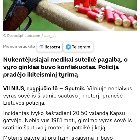
© Depositphotos.com /
alex_us
Prenumeruokite
Nukentėjusiajai medikai suteikė pagalbą, o
vyro ginklas buvo konfiskuotas. Policija
pradėjo ikiteisminį tyrimą
VILNIUS, rugpjūčio 16 — Sputnik.
Vilniuje neblaivus
vyras šovė iš šratinio šautuvo į moterį, pranešė
Lietuvos policija.
Incidentas įvyko šeštadienį 20:50 valandą Kapsu
gatvėje. Neblaivus 1981 metų gimimo vyras šovė iš
šratinio šautuvo į moterį ir pataikė į koją.
Moteris patyrė stiprų fizinį skausmą ir buvo