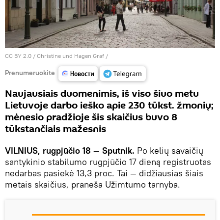
CC BY 2.0
/
Christine und Hagen Graf
/
Prenumeruokite
Naujausiais duomenimis, iš viso šiuo metu
Lietuvoje darbo ieško apie 230 tūkst. žmonių;
mėnesio pradžioje šis skaičius buvo 8
tūkstančiais mažesnis
VILNIUS, rugpjūčio 18 — Sputnik.
Po kelių savaičių
santykinio stabilumo rugpjūčio 17 dieną registruotas
nedarbas pasiekė 13,3 proc. Tai — didžiausias šiais
metais skaičius, praneša Užimtumo tarnyba.