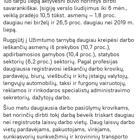
Tuo tarpu liepą aktyvesni buvo norintys dirbti
savarankiškai. Įsigiję verslo liudijimus iki 6 mėn.,
veiklą pradėjo 10,5 tūkst. asmenų — 1,8 proc.
daugiau nei birželį ir 26,5 proc. daugiau nei 2019 m.
liepą.
Rugpjūtį į Užimtumo tarnybą daugiau kreipėsi darbo
ieškančių asmenų iš prekybos (10,7 proc.),
apdirbamosios gamybos (10,4 proc.), statybos
sektorių (6,2 proc.) sektorių. Pagal profesijas
daugiausia registravosi ieškančių darbo krovikų,
pardavėjų, biurų, viešbučių ir kitų įstaigų valytojų,
lengvųjų automobilių, taksi ir furgonų vairuotojų,
reklamos ir rinkodaros specialistų administravimo
sekretorių, dažytojų darbo.
Šiuo metu daugiausia darbo pasiūlymų krovikams,
bet norinčių dirbti tokį darbą beveik triskart daugiau
nei registruota laisvų darbo vietų. Daug laisvų darbo
vietų pardavėjams, pakuotojams, virėjams,
sunkiasvorių sunkvežimių ir krovininių transporto