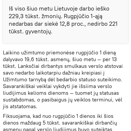
Iš viso šiuo metu Lietuvoje darbo ieško
229,3 tūkst. žmonių. Rugpjūčio 1-ąją
nedarbas dar siekė 12,8 proc., nedirbo 221
tūkst. gyventojų.
Laikino užimtumo priemonėse rugpjūčio 1 dieną
dalyvavo 19,6 tūkst. asmenų, šiuo metu — per 13
tūkst. Lanksčiai dirbantys smulkaus verslo atstovai
savo nedarbo laikotarpiu dažniau kreipiasi į
Užimtumo tarnybą dėl bedarbio statuso suteikimo.
Savarankiškai veiklai vykdyti jie išsiima verslo
liudijimus kelioms dienoms — tuomet jų statusas
sustabdomas, o pasibaigus jų veiklos terminui, vėl
jis atstatomas.
Fiksuojama, kad nuo rugpjūčio 1 dienos iki šios
dienos maždaug 5 tūkst. savarankiškai dirbančių
asmenų pagal verslo liudijimus buvo suteiktas