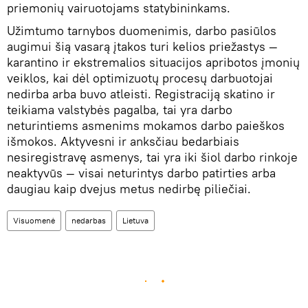
priemonių vairuotojams statybininkams.
Užimtumo tarnybos duomenimis, darbo pasiūlos
augimui šią vasarą įtakos turi kelios priežastys —
karantino ir ekstremalios situacijos apribotos įmonių
veiklos, kai dėl optimizuotų procesų darbuotojai
nedirba arba buvo atleisti. Registraciją skatino ir
teikiama valstybės pagalba, tai yra darbo
neturintiems asmenims mokamos darbo paieškos
išmokos. Aktyvesni ir anksčiau bedarbiais
nesiregistravę asmenys, tai yra iki šiol darbo rinkoje
neaktyvūs — visai neturintys darbo patirties arba
daugiau kaip dvejus metus nedirbę piliečiai.
Visuomenė
nedarbas
Lietuva