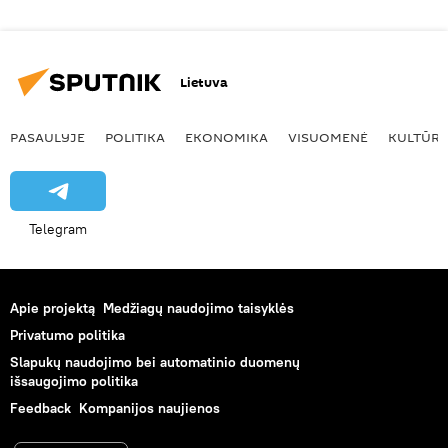
Lietuva
PASAULYJE
POLITIKA
EKONOMIKA
VISUOMENĖ
KULTŪR
Telegram
Apie projektą
Medžiagų naudojimo taisyklės
Privatumo politika
Slapukų naudojimo bei automatinio duomenų
išsaugojimo politika
Feedback
Kompanijos naujienos