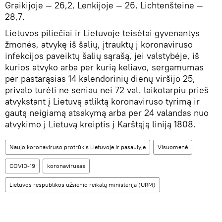
Graikijoje — 26,2, Lenkijoje — 26, Lichtenšteine ​​—
28,7.
Lietuvos piliečiai ir Lietuvoje teisėtai gyvenantys
žmonės, atvykę iš šalių, įtrauktų į koronaviruso
infekcijos paveiktų šalių sąrašą, jei valstybėje, iš
kurios atvyko arba per kurią keliavo, sergamumas
per pastarąsias 14 kalendorinių dienų viršijo 25,
privalo turėti ne seniau nei 72 val. laikotarpiu prieš
atvykstant į Lietuvą atliktą koronaviruso tyrimą ir
gautą neigiamą atsakymą arba per 24 valandas nuo
atvykimo į Lietuvą kreiptis į Karštąją liniją 1808.
Naujo koronaviruso protrūkis Lietuvoje ir pasaulyje
Visuomenė
COVID-19
koronavirusas
Lietuvos respublikos užsienio reikalų ministėrija (URM)