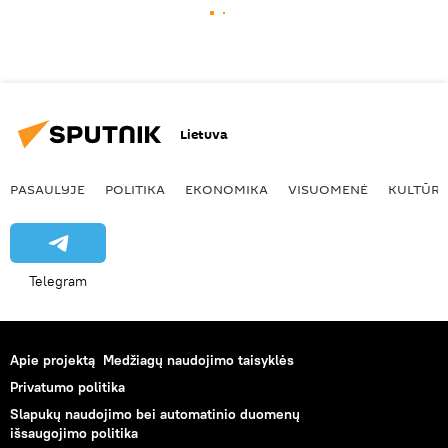
Lietuva
PASAULYJE
POLITIKA
EKONOMIKA
VISUOMENĖ
KULTŪR
Telegram
Apie projektą
Medžiagų naudojimo taisyklės
Privatumo politika
Slapukų naudojimo bei automatinio duomenų
išsaugojimo politika