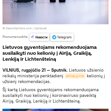
© Depositphotos.com /
lightpoet
Prenumeruokite
Lietuvos gyventojams rekomenduojama
susilaikyti nuo kelionių į Airiją, Graikiją,
Lenkiją ir Lichtenšteiną
VILNIUS, rugpjūčio 21 — Sputnik.
Lietuvos užsienio
reikalų ministerija penktadienį
atnaujino
kelionių į
užsienį rekomendacijas.
Šį kartą Lietuvos gyventojams rekomenduojama
susilaikyti nuo kelionių į koronaviruso paveiktą
Airiją, Graikiją, Lenkiją ir Lichtenšteiną.