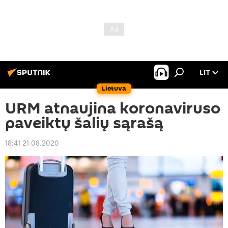
LIT
Lietuva
URM atnaujina koronaviruso
paveiktų šalių sąrašą
18:41 21.08.2020