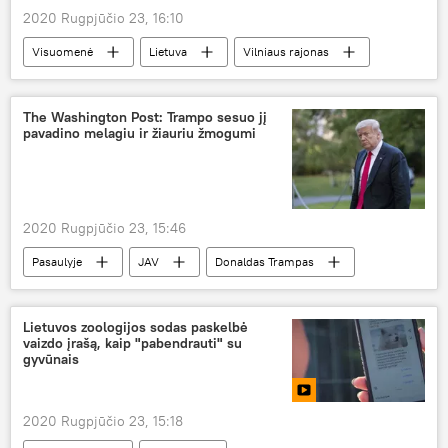
2020 Rugpjūčio 23, 16:10
Visuomenė
Lietuva
Vilniaus rajonas
pneumatinis šautuvas
The Washington Post: Trampo sesuo jį
pavadino melagiu ir žiauriu žmogumi
2020 Rugpjūčio 23, 15:46
Pasaulyje
JAV
Donaldas Trampas
Lietuvos zoologijos sodas paskelbė
vaizdo įrašą, kaip "pabendrauti" su
gyvūnais
2020 Rugpjūčio 23, 15:18