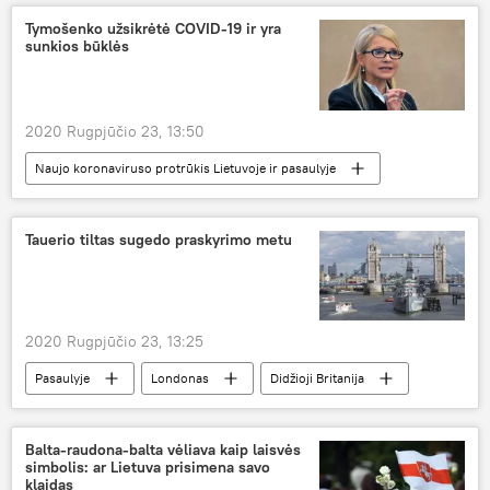
Tymošenko užsikrėtė COVID-19 ir yra
sunkios būklės
2020 Rugpjūčio 23, 13:50
Naujo koronaviruso protrūkis Lietuvoje ir pasaulyje
Pasaulyje
Tauerio tiltas sugedo praskyrimo metu
2020 Rugpjūčio 23, 13:25
Pasaulyje
Londonas
Didžioji Britanija
tiltas
Balta-raudona-balta vėliava kaip laisvės
simbolis: ar Lietuva prisimena savo
klaidas