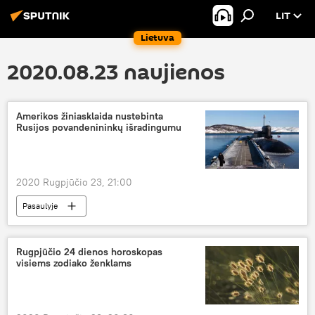
LIT
Lietuva
2020.08.23 naujienos
Amerikos žiniasklaida nustebinta
Rusijos povandenininkų išradingumu
2020 Rugpjūčio 23, 21:00
Pasaulyje
Rugpjūčio 24 dienos horoskopas
visiems zodiako ženklams