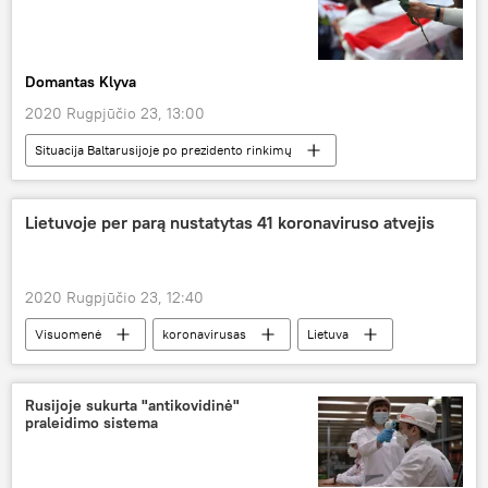
Domantas Klyva
2020 Rugpjūčio 23, 13:00
Situacija Baltarusijoje po prezidento rinkimų
Kolumnistas
Analitika
Baltarusija
Lietuva
Lietuvoje per parą nustatytas 41 koronaviruso atvejis
2020 Rugpjūčio 23, 12:40
Visuomenė
koronavirusas
Lietuva
Rusijoje sukurta "antikovidinė"
praleidimo sistema