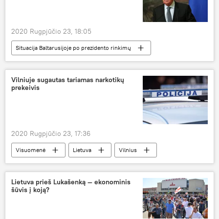
2020 Rugpjūčio 23, 18:05
Situacija Baltarusijoje po prezidento rinkimų
Pasaulyje
Rusija
Baltarusija
Sergejus Lavrovas
Vilniuje sugautas tariamas narkotikų
prekeivis
2020 Rugpjūčio 23, 17:36
Visuomenė
Lietuva
Vilnius
narkotikai
Lietuva prieš Lukašenką — ekonominis
šūvis į koją?