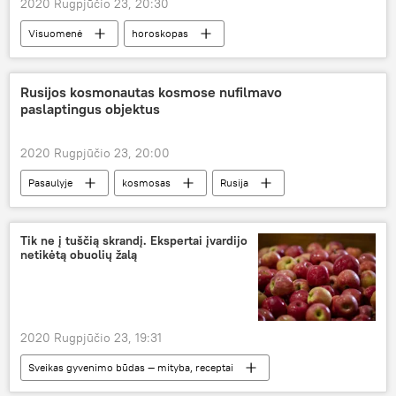
2020 Rugpjūčio 23, 20:30
Visuomenė
horoskopas
Rusijos kosmonautas kosmose nufilmavo
paslaptingus objektus
2020 Rugpjūčio 23, 20:00
Pasaulyje
kosmosas
Rusija
Tik ne į tuščią skrandį. Ekspertai įvardijo
netikėtą obuolių žalą
2020 Rugpjūčio 23, 19:31
Sveikas gyvenimo būdas — mityba, receptai
Pasaulyje
obuoliai
sveikata