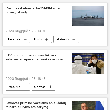
Rusijos raketnešis Tu-95MSM atliko
pirmąjį skrydį
2020 Rugpjūčio 23, 19:01
Pasaulyje
Rusija
raketnešis
JAV oro linijų bendrovės lėktuve
keleivės susipešė dėl kaukės — video
2020 Rugpjūčio 23, 18:43
Pasaulyje
turizmas
Naujo koronaviruso protrūkis Lietuvoje ir pasaulyje
koronavirusas
lėktuvas
JAV
Lavrovas priminė Vakarams apie išdidų
Minsko siūlymo atsisakymą