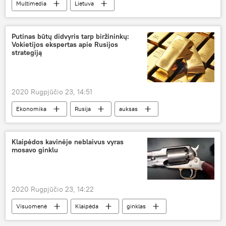
Multimedia
Lietuva
Lietuvos zoologijos sodas
gyvūnai
Putinas būtų didvyris tarp biržininkų:
Vokietijos ekspertas apie Rusijos
strategiją
2020 Rugpjūčio 23, 14:51
Ekonomika
Rusija
auksas
Vladimiras Putinas
Klaipėdos kavinėje neblaivus vyras
mosavo ginklu
2020 Rugpjūčio 23, 14:22
Visuomenė
Klaipėda
ginklas