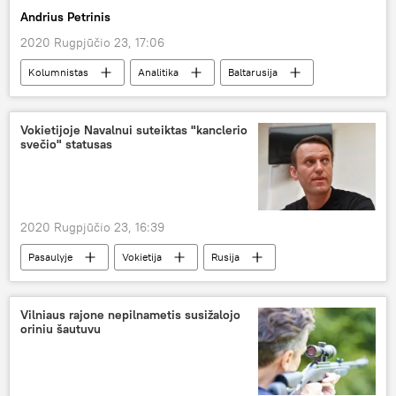
Andrius Petrinis
2020 Rugpjūčio 23, 17:06
Kolumnistas
Analitika
Baltarusija
Aleksandras Lukašenka
protestai
streikas
Vokietijoje Navalnui suteiktas "kanclerio
svečio" statusas
Situacija Baltarusijoje po prezidento rinkimų
2020 Rugpjūčio 23, 16:39
Pasaulyje
Vokietija
Rusija
Vilniaus rajone nepilnametis susižalojo
oriniu šautuvu