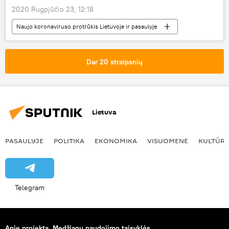
2020 Rugpjūčio 23, 12:18
Naujo koronaviruso protrūkis Lietuvoje ir pasaulyje
Pasaulyje
Rusija
koronavirusas
Dar 20 straipsnių
Lietuva
PASAULYJE
POLITIKA
EKONOMIKA
VISUOMENĖ
KULTŪR
Telegram
Apie projektą
Medžiagų naudojimo taisyklės