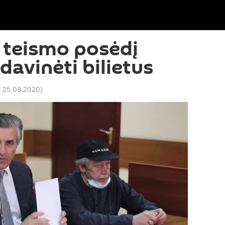
 teismo posėdį
davinėti bilietus
6 25.08.2020
)