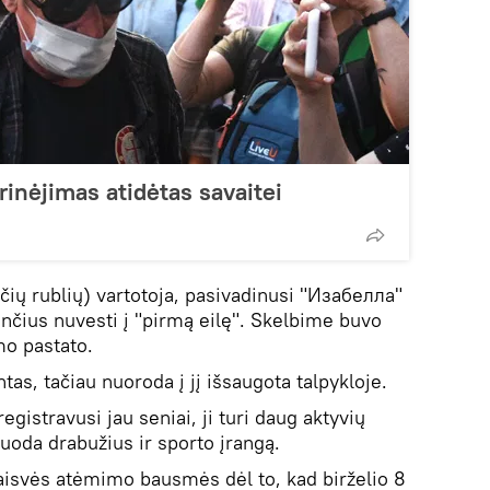
inėjimas atidėtas savaitei
ių rublių) vartotoja, pasivadinusi "Изабелла"
rinčius nuvesti į "pirmą eilę". Skelbime buvo
mo pastato.
tas, tačiau nuoroda į jį išsaugota talpykloje.
gistravusi jau seniai, ji turi daug aktyvių
uoda drabužius ir sporto įrangą.
laisvės atėmimo bausmės dėl to, kad birželio 8