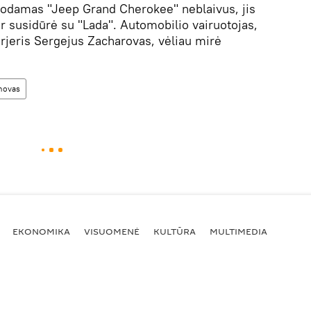
uodamas "Jeep Grand Cherokee" neblaivus, jis
 ir susidūrė su "Lada". Automobilio vairuotojas,
rjeris Sergejus Zacharovas, vėliau mirė
movas
EKONOMIKA
VISUOMENĖ
KULTŪRA
MULTIMEDIA