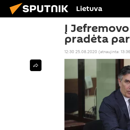
Lietuva
Į Jefremovo
pradėta par
12:30 25.08.2020
(atnaujinta:
13:3