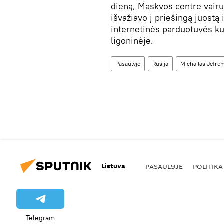
dieną, Maskvos centre vair
išvažiavo į priešingą juostą
internetinės parduotuvės ku
ligoninėje.
Pasaulyje
Rusija
Michailas Jefre
Lietuva
PASAULYJE
POLITIKA
Telegram