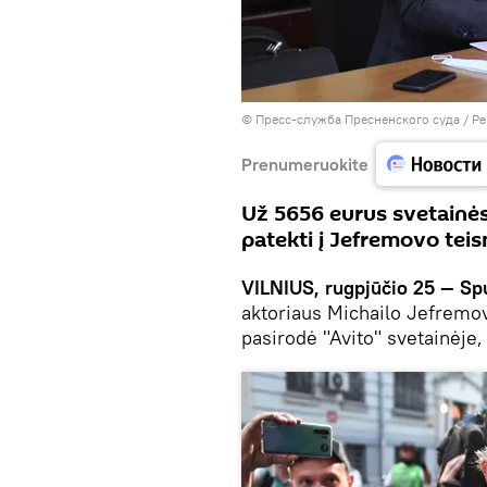
© Пресс-служба Пресненского суда
/
Pe
Prenumeruokite
Už 5656 eurus svetainės 
patekti į Jefremovo teis
VILNIUS, rugpjūčio 25 — Sp
aktoriaus Michailo Jefremo
pasirodė "Avito" svetainėje