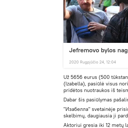
Jefremovo bylos nagr
2020 Rugpjūčio 24, 12:04
Už 5656 eurus (500 tūkstanč
(Izabella), pasiūlė visus no
pridėtos nuotraukos iš teis
Dabar šis pasiūlymas pašalin
"Изабелла" svetainėje prisire
skelbimų, daugiausia ji pard
Aktoriui gresia iki 12 metų 