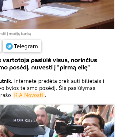
reiti į medijų banką
vartotoja pasiūlė visus, norinčius
mo posėdį, nuvesti į "pirmą eilę"
utnik.
Internete pradėta prekiauti bilietais į
vo bylos teismo posėdį. Šis pasiūlymas
, rašo
RIA Novosti
.