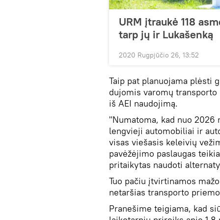
URM įtraukė 118 asme
tarp jų ir Lukašenką
2020 Rugpjūčio 26, 13:52
Taip pat planuojama plėsti g
dujomis varomų transporto p
iš AEI naudojimą.
"Numatoma, kad nuo 2026 me
lengvieji automobiliai ir au
visas viešasis keleivių vežim
pavėžėjimo paslaugas teiki
pritaikytas naudoti alterna
Tuo pačiu įtvirtinamos mažo
netaršias transporto priemo
Pranešime teigiama, kad s
laikotarpiu prireiks apie 1,8