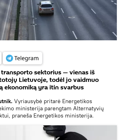
 transporto sektorius — vienas iš
totojų Lietuvoje, todėl jo vaidmuo
ią ekonomiką yra itin svarbus
utnik.
Vyriausybė pritarė Energetikos
iekimo ministerija parengtam Alternatyvių
ktui, praneša Energetikos ministerija.