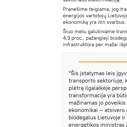
Pranešime teigiama, jog tra
energijos vartotojų Lietuvoj
ekonomiką yra itin svarbus.
Šiuo metu galutiniame trans
4,3 proc., pažangieji biodeg
infrastruktūra per mažai išp
"Šis įstatymas leis įgy
transporto sektoriuje, k
plėtrą ilgalaikėje pers
transformacija yra būt
mažinamas jo poveikis k
ekonomikai — atsivers
biodegalus Lietuvoje ir
energetikos ministras 