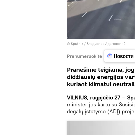
© Sputnik / Владислав Адамовский
Prenumeruokite
Pranešime teigiama, jog
didžiausių energijos var
kuriant klimatui neutral
VILNIUS, rugpjūčio 27 — Sp
ministerijos kartu su Susis
degalų įstatymo (ADĮ) proje