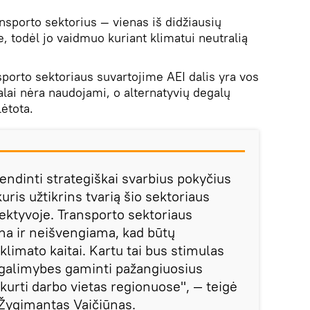
nsporto sektorius — vienas iš didžiausių
e, todėl jo vaidmuo kuriant klimatui neutralią
porto sektoriaus suvartojime AEI dalis yra vos
alai nėra naudojami, o alternatyvių degalų
lėtota.
vendinti strategiškai svarbius pokyčius
uris užtikrins tvarią šio sektoriaus
pektyvoje. Transporto sektoriaus
ina ir neišvengiama, kad būtų
limato kaitai. Kartu tai bus stimulas
 galimybes gaminti pažangiuosius
 kurti darbo vietas regionuose", — teigė
Žygimantas Vaičiūnas.