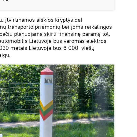
u įtvirtinamos aiškios kryptys dėl
omų transporto priemonių bei joms reikalingos
 pačiu planuojama skirti finansinę paramą tol,
automobilis Lietuvoje bus varomas elektros
2030 metais Lietuvoje bus 6 000 viešų
eigų.