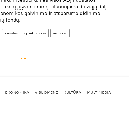
o tikslų įgyvendinimą, planuojama didžiąją dalį
ekonomikos gaivinimo ir atsparumo didinimo
nių fondų.
klimatas
aplinkos tarša
oro tarša
EKONOMIKA
VISUOMENĖ
KULTŪRA
MULTIMEDIA