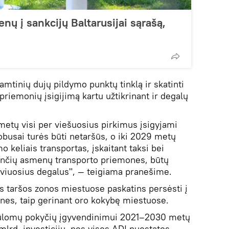
nų į sankcijų Baltarusijai sąrašą,
amtinių dujų pildymo punktų tinklą ir skatinti
riemonių įsigijimą kartu užtikrinant ir degalų
tų visi per viešuosius pirkimus įsigyjami
tobusai turės būti netaršūs, o iki 2029 metų
o keliais transportas, įskaitant taksi bei
ančių asmenų transporto priemones, būtų
tyviuosius degalus", — teigiama pranešime.
s taršos zonos miestuose paskatins persėsti į
nes, taip gerinant oro kokybę miestuose.
iūlomų pokyčių įgyvendinimui 2021–2030 metų
 mlrd. investicijų, nes visos ADĮ nuostatos