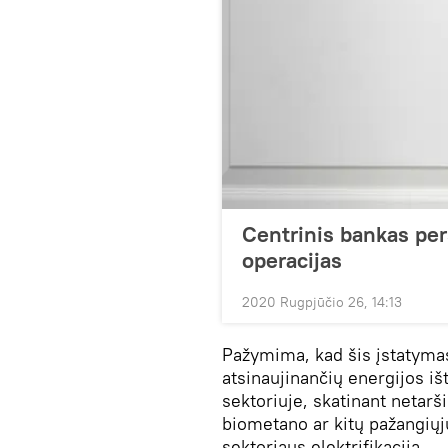
Centrinis bankas per
operacijas
2020 Rugpjūčio 26, 14:13
Pažymima, kad šis įstatymas
atsinaujinančių energijos išt
sektoriuje, skatinant netarš
biometano ar kitų pažangiųj
sektoriaus elektrifikaciją.