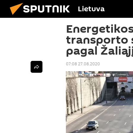
Lietuva
Energetikos 
transporto 
pagal Žaliąj
07:08 27.08.2020