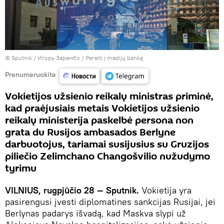
© Sputnik / Игорь Зарембо
/
Pereiti į medijų banką
Prenumeruokite
Vokietijos užsienio reikalų ministras priminė,
kad praėjusiais metais Vokietijos užsienio
reikalų ministerija paskelbė persona non
grata du Rusijos ambasados Berlyne
darbuotojus, tariamai susijusius su Gruzijos
piliečio Zelimchano Changošvilio nužudymo
tyrimu
VILNIUS, rugpjūčio 28 — Sputnik.
Vokietija yra
pasirengusi įvesti diplomatines sankcijas Rusijai, jei
Berlynas padarys išvadą, kad Maskva slypi už