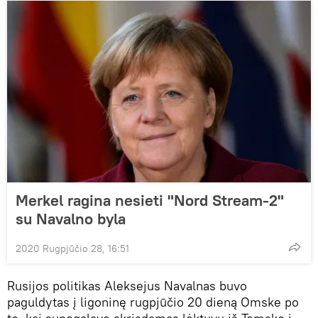
Merkel ragina nesieti "Nord Stream-2"
su Navalno byla
2020 Rugpjūčio 28, 16:51
Rusijos politikas Aleksejus Navalnas buvo
paguldytas į ligoninę rugpjūčio 20 dieną Omske po