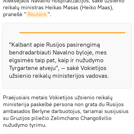
Aleksejaus Navalno hospitalizacijos, sakė užsienio
reikalų ministras Heikas Masas (Heiko Maas),
pranešė "
Reuters
".
"Kalbant apie Rusijos pasirengimą
bendradarbiauti Navalno byloje, mes
elgsimės taip pat, kaip ir nužudymo
Tyrgartene atveju", — sakė Vokietijos
užsienio reikalų ministerijos vadovas.
Praėjusiais metais Vokietijos užsienio reikalų
ministerija paskelbė persona non grata du Rusijos
ambasados Berlyne darbuotojus, tariamai susijusius
su Gruzijos piliečio Zelimchano Changošvilio
nužudymo tyrimu.