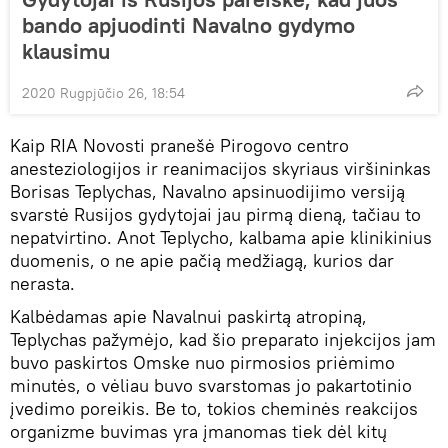
bando apjuodinti Navalno gydymo
klausimu
2020 Rugpjūčio 26, 18:54
Kaip RIA Novosti pranešė Pirogovo centro
anesteziologijos ir reanimacijos skyriaus viršininkas
Borisas Teplychas, Navalno apsinuodijimo versiją
svarstė Rusijos gydytojai jau pirmą dieną, tačiau to
nepatvirtino. Anot Teplycho, kalbama apie klinikinius
duomenis, o ne apie pačią medžiagą, kurios dar
nerasta.
Kalbėdamas apie Navalnui paskirtą atropiną,
Teplychas pažymėjo, kad šio preparato injekcijos jam
buvo paskirtos Omske nuo pirmosios priėmimo
minutės, o vėliau buvo svarstomas jo pakartotinio
įvedimo poreikis. Be to, tokios cheminės reakcijos
organizme buvimas yra įmanomas tiek dėl kitų