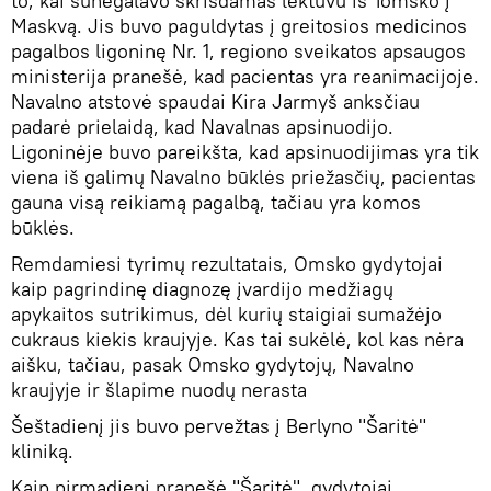
to, kai sunegalavo skrisdamas lėktuvu iš Tomsko į
Maskvą. Jis buvo paguldytas į greitosios medicinos
pagalbos ligoninę Nr. 1, regiono sveikatos apsaugos
ministerija pranešė, kad pacientas yra reanimacijoje.
Navalno atstovė spaudai Kira Jarmyš anksčiau
padarė prielaidą, kad Navalnas apsinuodijo.
Ligoninėje buvo pareikšta, kad apsinuodijimas yra tik
viena iš galimų Navalno būklės priežasčių, pacientas
gauna visą reikiamą pagalbą, tačiau yra komos
būklės.
Remdamiesi tyrimų rezultatais, Omsko gydytojai
kaip pagrindinę diagnozę įvardijo medžiagų
apykaitos sutrikimus, dėl kurių staigiai sumažėjo
cukraus kiekis kraujyje. Kas tai sukėlė, kol kas nėra
aišku, tačiau, pasak Omsko gydytojų, Navalno
kraujyje ir šlapime nuodų nerasta
Šeštadienį jis buvo pervežtas į Berlyno "Šaritė"
kliniką.
Kaip pirmadienį pranešė "Šaritė", gydytojai