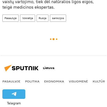
vaistų vartojimo, tiek dėl natūralios ligos eigos,
teigė medicinos ekspertas.
Pasaulyje
Vokietija
Rusija
sankcijos
Lietuva
PASAULYJE
POLITIKA
EKONOMIKA
VISUOMENĖ
KULTŪR
Telegram