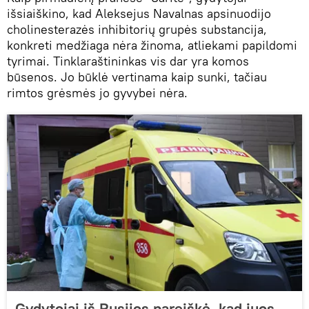
išsiaiškino, kad Aleksejus Navalnas apsinuodijo
cholinesterazės inhibitorių grupės substancija,
konkreti medžiaga nėra žinoma, atliekami papildomi
tyrimai. Tinklaraštininkas vis dar yra komos
būsenos. Jo būklė vertinama kaip sunki, tačiau
rimtos grėsmės jo gyvybei nėra.
Gydytojai iš Rusijos pareiškė, kad juos