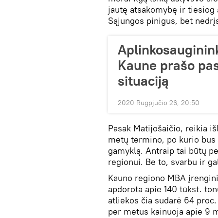
jautę atsakomybę ir tiesio
Sąjungos pinigus, bet nedrį
Aplinkosauginink
Kaune prašo pas
situaciją
2020 Rugpjūčio 26, 20:50
Pasak Matijošaičio, reikia i
metų termino, po kurio bus 
gamyklą. Antraip tai būtų p
regionui. Be to, svarbu ir ga
Kauno regiono MBA įrengin
apdorota apie 140 tūkst. to
atliekos čia sudarė 64 proc
per metus kainuoja apie 9 m