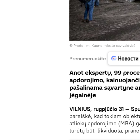
© Photo :
m. Kauno miesto savivaldybė
Prenumeruokite
Anot ekspertų, 99 proce
apdorojimo, kainuojančio
pašalinama sąvartyne a
jėgainėje
VILNIUS, rugpjūčio 31 — Spu
pareiškė, kad tokiam objekt
atliekų apdorojimo (MBA) g
turėtų būti likviduota, pra