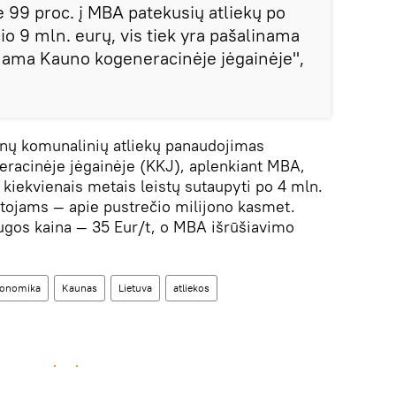
e 99 proc. į MBA patekusių atliekų po
o 9 mln. eurų, vis tiek yra pašalinama
nama Kauno kogeneracinėje jėgainėje",
onų komunalinių atliekų panaudojimas
eracinėje jėgainėje (KKJ), aplenkiant MBA,
iekvienais metais leistų sutaupyti po 4 mln.
tojams — apie pustrečio milijono kasmet.
ugos kaina — 35 Eur/t, o MBA išrūšiavimo
onomika
Kaunas
Lietuva
atliekos