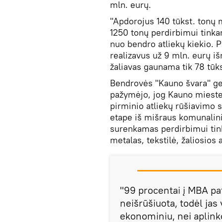
mln. eurų.
"Apdorojus 140 tūkst. tonų m
1250 tonų perdirbimui tinkam
nuo bendro atliekų kiekio. P
realizavus už 9 mln. eurų i
žaliavas gaunama tik 78 tū
Bendrovės "Kauno švara" gen
pažymėjo, jog Kauno mieste 
pirminio atliekų rūšiavimo 
etape iš mišraus komunalinių
surenkamas perdirbimui tink
metalas, tekstilė, žaliosios 
"99 procentai į MBA pa
neišrūšiuota, todėl jas
ekonominiu, nei aplink