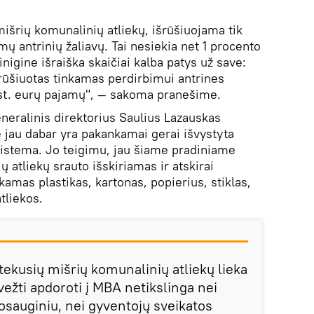
išrių komunalinių atliekų, išrūšiuojama tik
ų antrinių žaliavų. Tai nesiekia net 1 procento
inigine išraiška skaičiai kalba patys už save:
šrūšiuotas tinkamas perdirbimui antrines
kst. eurų pajamų", — sakoma pranešime.
eralinis direktorius Saulius Lazauskas
jau dabar yra pakankamai gerai išvystyta
sistema. Jo teigimu, jau šiame pradiniame
 atliekų srauto išskiriamas ir atskirai
amas plastikas, kartonas, popierius, stiklas,
atliekos.
tekusių mišrių komunalinių atliekų lieka
 vežti apdoroti į MBA netikslinga nei
osauginiu, nei gyventojų sveikatos