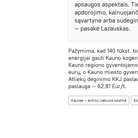
apsaugos aspektais. Ti
apdorojimo, kainuojanči
sąvartyne arba sudegi
— pasakė Lazauskas.
Pažymima, kad 140 tūkst. t
energijai gauti Kauno kogen
Kauno regiono gyventojams k
eurų, o Kauno miesto gyven
Atliekų deginimo KKJ pasla
paslauga — 62,81 Eur/t.
Kaunas — antroji Lietuvos sostinė
Ek