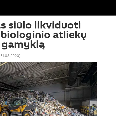
 siūlo likviduoti
biologinio atliekų
 gamyklą
 31.08.2020
)