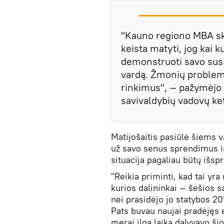
"Kauno regiono MBA ska
keista matyti, jog kai 
demonstruoti savo sus
vardą. Žmonių problema
rinkimus", — pažymėj
savivaldybių vadovų ke
Matijošaitis pasiūlė šiems 
už savo senus sprendimus ir
situacija pagaliau būtų išspr
"Reikia priminti, kad tai yr
kurios dalininkai — šešios 
nei prasidėjo jo statybos 20
Pats buvau naujai pradėjęs 
merai ilgą laiką dalyvavo šio