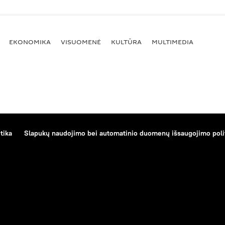
EKONOMIKA
VISUOMENĖ
KULTŪRA
MULTIMEDIA
tika
Slapukų naudojimo bei automatinio duomenų išsaugojimo poli