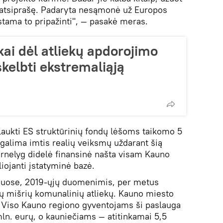
g atsiprašę. Padaryta nesąmonė už Europos
stama to pripažinti", — pasakė meras.
ai dėl atliekų apdorojimo
kelbti ekstremaliąją
šlaukti ES struktūrinių fondų lėšoms taikomo 5
galima imtis realių veiksmų uždarant šią
ernelyg didelė finansinė našta visam Kauno
liojanti įstatyminė bazė.
iuose, 2019-ųjų duomenimis, per metus
nų mišrių komunalinių atliekų. Kauno miesto
. Viso Kauno regiono gyventojams ši paslauga
ln. eurų, o kauniečiams — atitinkamai 5,5