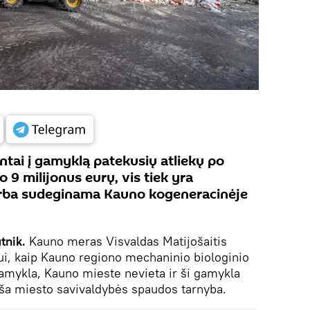
ntai į gamyklą patekusių atliekų po
 9 milijonus eurų, vis tiek yra
rba sudeginama Kauno kogeneracinėje
tnik.
Kauno meras Visvaldas Matijošaitis
ui, kaip Kauno regiono mechaninio biologinio
amykla, Kauno mieste nevieta ir ši gamykla
neša miesto savivaldybės spaudos tarnyba.