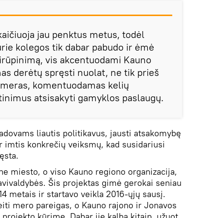
ičiuoja jau penktus metus, todėl
kurie kolegos tik dabar pabudo ir ėmė
irūpinimą, vis akcentuodami Kauno
s derėtų spręsti nuolat, ne tik prieš
o meras, komentuodamas kelių
tinimus atsisakyti gamyklos paslaugų.
vadovams liautis politikavus, jausti atsakomybę
 imtis konkrečių veiksmų, kad susidariusi
ęsta.
a ne miesto, o viso Kauno regiono organizacija,
savivaldybės. Šis projektas gimė gerokai seniau
14 metais ir startavo veikla 2016-ųjų sausį.
eiti mero pareigas, o Kauno rajono ir Jonavos
 projekto kūrime. Dabar jie kalba kitaip, užuot