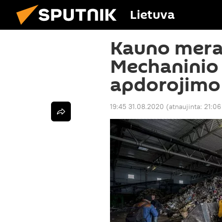
Lietuva
Kauno meras
Mechaninio 
apdorojimo
19:45 31.08.2020
(atnaujinta:
21:06