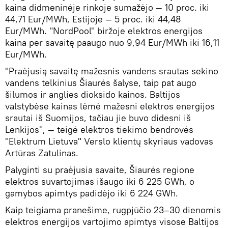
kaina didmeninėje rinkoje sumažėjo — 10 proc. iki
44,71 Eur/MWh, Estijoje — 5 proc. iki 44,48
Eur/MWh. "NordPool" biržoje elektros energijos
kaina per savaitę paaugo nuo 9,94 Eur/MWh iki 16,11
Eur/MWh.
"Praėjusią savaitę mažesnis vandens srautas sekino
vandens telkinius Šiaurės šalyse, taip pat augo
šilumos ir anglies dioksido kainos. Baltijos
valstybėse kainas lėmė mažesni elektros energijos
srautai iš Suomijos, tačiau jie buvo didesni iš
Lenkijos", — teigė elektros tiekimo bendrovės
"Elektrum Lietuva" Verslo klientų skyriaus vadovas
Artūras Zatulinas.
Palyginti su praėjusia savaite, Šiaurės regione
elektros suvartojimas išaugo iki 6 225 GWh, o
gamybos apimtys padidėjo iki 6 224 GWh.
Kaip teigiama pranešime, rugpjūčio 23–30 dienomis
elektros energijos vartojimo apimtys visose Baltijos