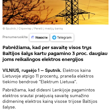
© Sputnik / Стрингер
/
Pereiti į medijų banką
Prenumeruokite
Pabrėžiama, kad per savaitę visos trys
Baltijos šalys kartu pagamino 3 proc. daugiau
joms reikalingos elektros energijos
VILNIUS, rugsėjo 1 — Sputnik.
Elektros kaina
Lietuvoje atpigo 11 procentų, praneša elektros
tiekimo bendrovė "Elektrum Lietuva".
Pabrėžiama, kad didesni Lenkijoje pagamintos
elektros srautai praėjusią savaitę sumažino
didmeninę elektros kainą visose trijose Baltijos
šalyse.