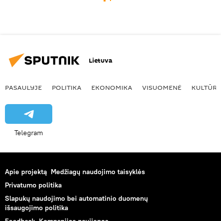
Lietuva
PASAULYJE
POLITIKA
EKONOMIKA
VISUOMENĖ
KULTŪR
Telegram
Apie projektą
Medžiagų naudojimo taisyklės
Privatumo politika
Slapukų naudojimo bei automatinio duomenų
išsaugojimo politika