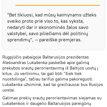
"Bet tikiuosi, kad mūsų kaimynams užteks
sveiko proto prie viso to, kas vyksta,
nedaryti dar ir ekonominės žalos savo
valstybei, savo piliečiams dėl politinių
sprendimų", — pareiškė premjeras.
Rugpjūčio pabaigoje Baltarusijos prezidentas
Aleksandras Lukašenka paskelbė apie galimą
prekybos srautų perorientavimą iš Baltijos uostų į
kitus. Jo vertinimu, tai gali būti "šiek tiek
nuostolinga", tačiau tarifus galima pakoreguoti.
Lukašenka užsiminė, kad tai greičiausiai bus Rusijos
uostai.
Galimas prekių srautų perorientavimas siejamas su
Lukašenkos ir daugelio Baltarusijos pareigūnų