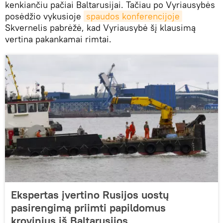
kenkiančiu pačiai Baltarusijai. Tačiau po Vyriausybės
posėdžio vykusioje
spaudos konferencijoje
Skvernelis pabrėžė, kad Vyriausybė šį klausimą
vertina pakankamai rimtai.
Ekspertas įvertino Rusijos uostų
pasirengimą priimti papildomus
krovinius iš Baltarusijos