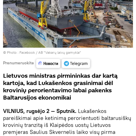
© Photo :
Facebook / AB "Vakarų laivų gamykla"
Prenumeruokite
Lietuvos ministras pirmininkas dar kartą
kartoja, kad Lukašenkos grasinimai dėl
krovinių perorientavimo labai pakenks
Baltarusijos ekonomikai
VILNIUS, rugsėjo 2 — Sputnik.
Lukašenkos
pareiškimai apie ketinimą perorientuoti baltarusiškų
krovinių tranzitą iš Klaipėdos uostų Lietuvos
premjeras Saulius Skvernelis laiko visų pirma