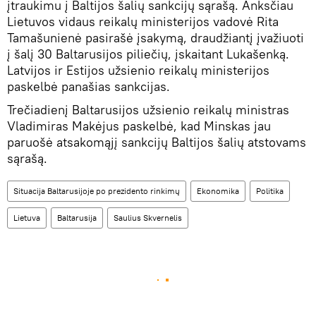
įtraukimu į Baltijos šalių sankcijų sąrašą. Anksčiau
Lietuvos vidaus reikalų ministerijos vadovė Rita
Tamašunienė pasirašė įsakymą, draudžiantį įvažiuoti
į šalį 30 Baltarusijos piliečių, įskaitant Lukašenką.
Latvijos ir Estijos užsienio reikalų ministerijos
paskelbė panašias sankcijas.
Trečiadienį Baltarusijos užsienio reikalų ministras
Vladimiras Makėjus paskelbė, kad Minskas jau
paruošė atsakomąjį sankcijų Baltijos šalių atstovams
sąrašą.
Situacija Baltarusijoje po prezidento rinkimų
Ekonomika
Politika
Lietuva
Baltarusija
Saulius Skvernelis