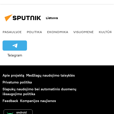
Lietuva
PASAULYJE
POLITIKA
EKONOMIKA
VISUOMENĖ
KULTŪR
Telegram
Apie projektą
Medžiagų naudojimo taisyklės
Privatumo politika
Slapukų naudojimo bei automatinio duomenų
išsaugojimo politika
Feedback
Kompanijos naujienos