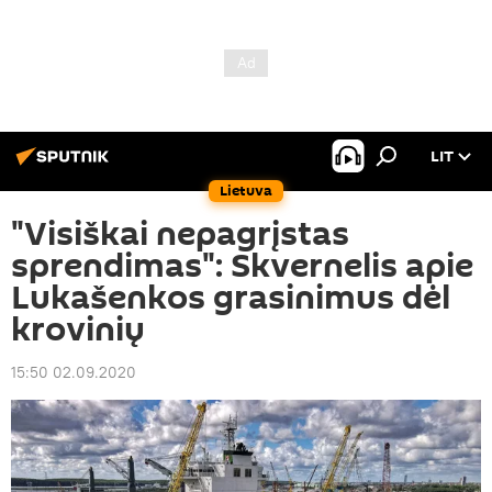
LIT
Lietuva
"Visiškai nepagrįstas
sprendimas": Skvernelis apie
Lukašenkos grasinimus dėl
krovinių
15:50 02.09.2020