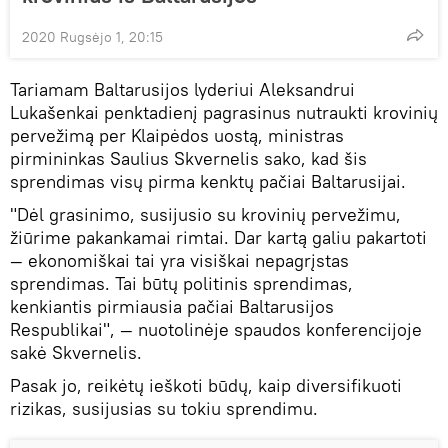
2020 Rugsėjo 1, 20:15
Tariamam Baltarusijos lyderiui Aleksandrui
Lukašenkai penktadienį pagrasinus nutraukti krovinių
pervežimą per Klaipėdos uostą, ministras
pirmininkas Saulius Skvernelis sako, kad šis
sprendimas visų pirma kenktų pačiai Baltarusijai.
"Dėl grasinimo, susijusio su krovinių pervežimu,
žiūrime pakankamai rimtai. Dar kartą galiu pakartoti
— ekonomiškai tai yra visiškai nepagrįstas
sprendimas. Tai būtų politinis sprendimas,
kenkiantis pirmiausia pačiai Baltarusijos
Respublikai", — nuotolinėje spaudos konferencijoje
sakė Skvernelis.
Pasak jo, reikėtų ieškoti būdų, kaip diversifikuoti
rizikas, susijusias su tokiu sprendimu.