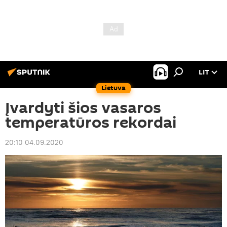
LIT
Lietuva
Įvardyti šios vasaros
temperatūros rekordai
20:10 04.09.2020