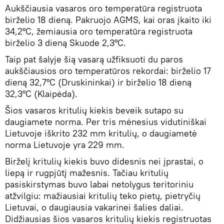
Aukščiausia vasaros oro temperatūra registruota
birželio 18 dieną. Pakruojo AGMS, kai oras įkaito iki
34,2°C, žemiausia oro temperatūra registruota
birželio 3 dieną Skuode 2,3°C.
Taip pat šalyje šią vasarą užfiksuoti du paros
aukščiausios oro temperatūros rekordai: birželio 17
dieną 32,7°C (Druskininkai) ir birželio 18 dieną
32,3°C (Klaipėda).
Šios vasaros kritulių kiekis beveik sutapo su
daugiamete norma. Per tris mėnesius vidutiniškai
Lietuvoje iškrito 232 mm kritulių, o daugiametė
norma Lietuvoje yra 229 mm.
Birželį kritulių kiekis buvo didesnis nei įprastai, o
liepą ir rugpjūtį mažesnis. Tačiau kritulių
pasiskirstymas buvo labai netolygus teritoriniu
atžvilgiu: mažiausiai kritulių teko pietų, pietryčių
Lietuvai, o daugiausia vakarinei šalies daliai.
Didžiausias šios vasaros kritulių kiekis registruotas