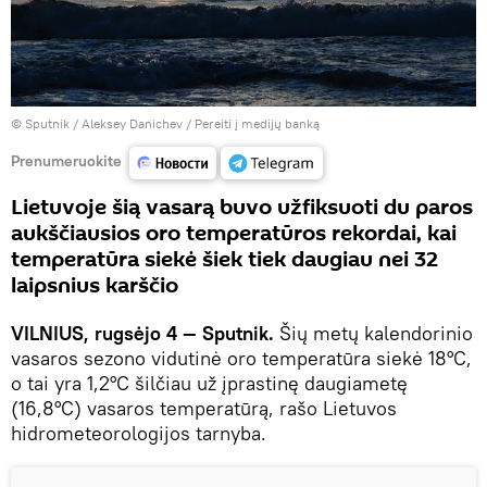
© Sputnik / Aleksey Danichev
/
Pereiti į medijų banką
Prenumeruokite
Lietuvoje šią vasarą buvo užfiksuoti du paros
aukščiausios oro temperatūros rekordai, kai
temperatūra siekė šiek tiek daugiau nei 32
laipsnius karščio
VILNIUS, rugsėjo 4 — Sputnik.
Šių metų kalendorinio
vasaros sezono vidutinė oro temperatūra siekė 18°C,
o tai yra 1,2°C šilčiau už įprastinę daugiametę
(16,8°C) vasaros temperatūrą, rašo Lietuvos
hidrometeorologijos tarnyba.