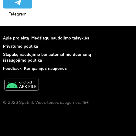
Telegram
Apie projektą
Medžiagų naudojimo taisyklės
Privatumo politika
Slapukų naudojimo bei automatinio duomenų
išsaugojimo politika
Feedback
Kompanijos naujienos
© 2026 Sputnik Visos teisės saugomos. 18+