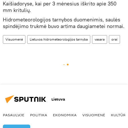
Kaišiadoryse, kai per 3 mėnesius iškrito apie 350
mm kritulių.
Hidrometeorologijos tarnybos duomenimis, saulės
spindėjimo trukmė buvo artima daugiametei normai.
Visuomenė
Lietuvos hidrometeorologijos tarnyba
vasara
orai
Lietuva
PASAULYJE
POLITIKA
EKONOMIKA
VISUOMENĖ
KULTŪR