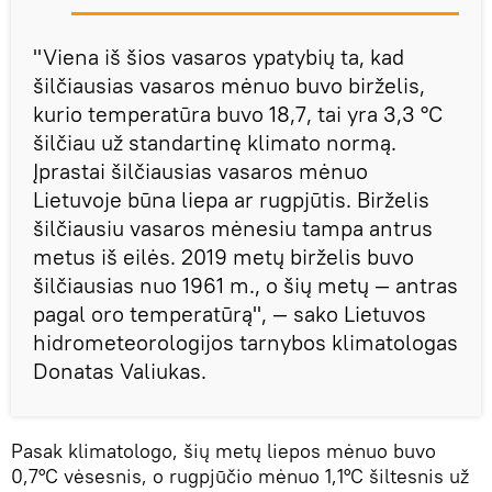
"Viena iš šios vasaros ypatybių ta, kad
šilčiausias vasaros mėnuo buvo birželis,
kurio temperatūra buvo 18,7, tai yra 3,3 °C
šilčiau už standartinę klimato normą.
Įprastai šilčiausias vasaros mėnuo
Lietuvoje būna liepa ar rugpjūtis. Birželis
šilčiausiu vasaros mėnesiu tampa antrus
metus iš eilės. 2019 metų birželis buvo
šilčiausias nuo 1961 m., o šių metų — antras
pagal oro temperatūrą", — sako Lietuvos
hidrometeorologijos tarnybos klimatologas
Donatas Valiukas.
Pasak klimatologo, šių metų liepos mėnuo buvo
0,7°C vėsesnis, o rugpjūčio mėnuo 1,1°C šiltesnis už