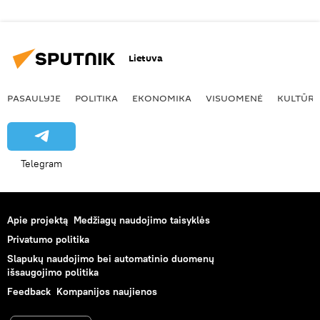
Lietuva
PASAULYJE
POLITIKA
EKONOMIKA
VISUOMENĖ
KULTŪR
Telegram
Apie projektą
Medžiagų naudojimo taisyklės
Privatumo politika
Slapukų naudojimo bei automatinio duomenų
išsaugojimo politika
Feedback
Kompanijos naujienos