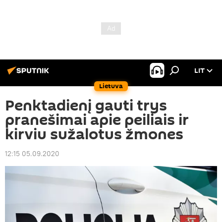
LIT
Lietuva
Penktadienį gauti trys
pranešimai apie peiliais ir
kirviu sužalotus žmones
12:15 05.09.2020