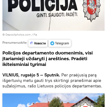
© Depositphotos.com /
Fla
Prenumeruokite
Policijos departamento duomenimis, visi
įtariamieji uždaryti į areštines. Pradėti
ikiteisminiai tyrimai
VILNIUS, rugsėjo 5 — Sputnik.
Per praėjusią parą
išgertuvių metu gauti trys skirtingi pranešimai apie
sužalojimus, rašo Lietuvos policijos departamentas.