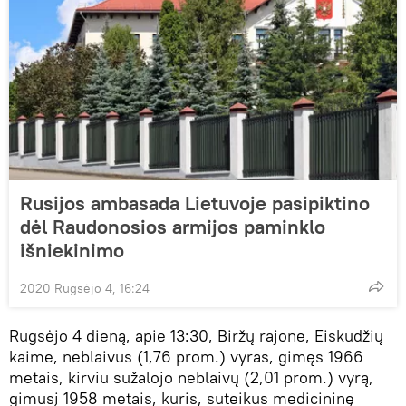
Rusijos ambasada Lietuvoje pasipiktino
dėl Raudonosios armijos paminklo
išniekinimo
2020 Rugsėjo 4, 16:24
Rugsėjo 4 dieną, apie 13:30, Biržų rajone, Eiskudžių
kaime, neblaivus (1,76 prom.) vyras, gimęs 1966
metais, kirviu sužalojo neblaivų (2,01 prom.) vyrą,
gimusį 1958 metais, kuris, suteikus medicininę