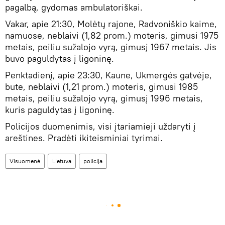
pagalbą, gydomas ambulatoriškai.
Vakar, apie 21:30, Molėtų rajone, Radvoniškio kaime,
namuose, neblaivi (1,82 prom.) moteris, gimusi 1975
metais, peiliu sužalojo vyrą, gimusį 1967 metais. Jis
buvo paguldytas į ligoninę.
Penktadienį, apie 23:30, Kaune, Ukmergės gatvėje,
bute, neblaivi (1,21 prom.) moteris, gimusi 1985
metais, peiliu sužalojo vyrą, gimusį 1996 metais,
kuris paguldytas į ligoninę.
Policijos duomenimis, visi įtariamieji uždaryti į
areštines. Pradėti ikiteisminiai tyrimai.
Visuomenė
Lietuva
policija